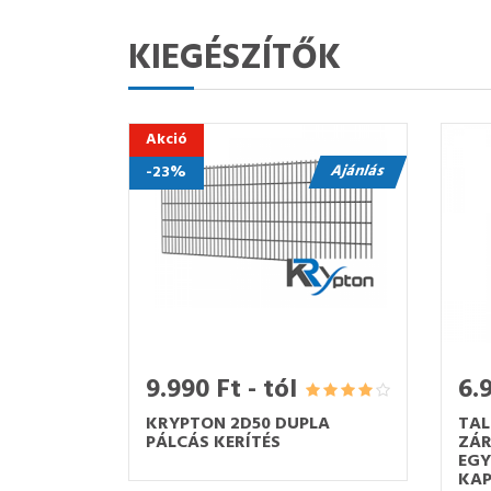
KIEGÉSZÍTŐK
Akció
Ajánlás
-23%
9.990 Ft - tól
6.9
KRYPTON 2D50 DUPLA
TAL
PÁLCÁS KERÍTÉS
ZÁR
EGY
KA