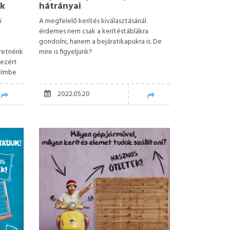
ök
hátrányai
i
A megfelelő kerítés kiválasztásánál
érdemes nem csak a kerítéstáblákra
gondolni, hanem a bejáratikapukra is. De
eretnénk
mire is figyeljünk?
 ezért
yelmbe
jánlunk.
2022.05.20