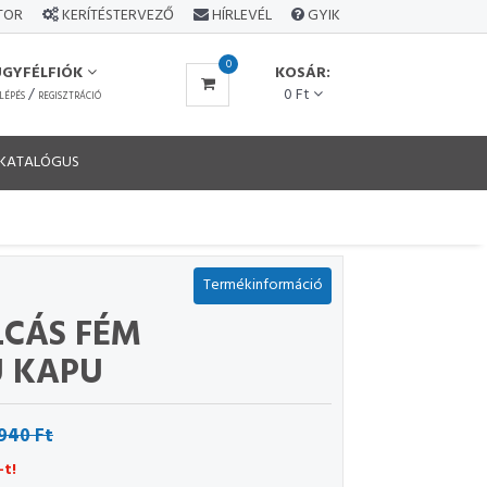
ÁTOR
KERÍTÉSTERVEZŐ
HÍRLEVÉL
GYIK
0
ÜGYFÉLFIÓK
KOSÁR:
/
0 Ft
LÉPÉS
REGISZTRÁCIÓ
KATALÓGUS
Termékinformáció
LCÁS FÉM
 KAPU
940 Ft
-t!