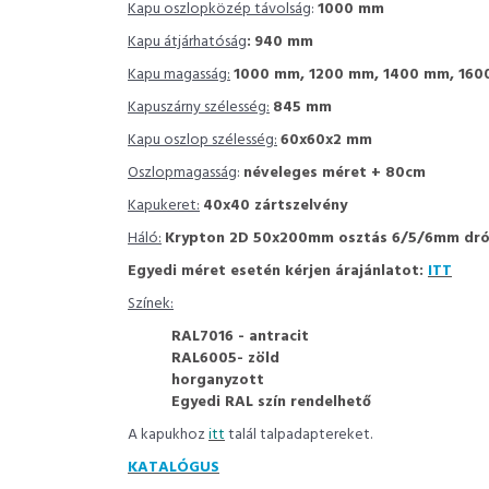
Kapu oszlopközép távolság
:
1000 mm
Kapu átjárhatóság
:
940 mm
Kapu magasság:
1000 mm, 1200 mm, 1400 mm, 160
Kapuszárny szélesség:
845 mm
Kapu oszlop szélesség:
60x60x2 mm
Oszlopmagasság
:
néveleges méret + 80cm
Kapukeret:
40x40 zártszelvény
Háló:
Krypton 2D 50x200mm osztás 6/5/6mm dr
Egyedi méret esetén kérjen árajánlatot:
ITT
Színek:
RAL7016 - antracit
RAL6005- zöld
horganyzott
Egyedi RAL szín rendelhető
A kapukhoz
itt
talál talpadaptereket.
KATALÓGUS