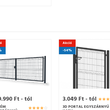
ió
Akció
%
-54%
.990 Ft - tól
3.049 Ft - tól
FÉM
3D PORTAL EGYSZÁRNYÚ