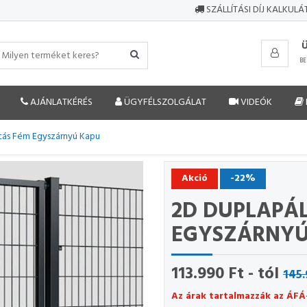
SZÁLLÍTÁSI DÍJ KALKUL
BE
AJÁNLATKÉRÉS
ÜGYFÉLSZOLGÁLAT
VIDEÓK
cás Fém Egyszárnyú Kapu
Akció
-22%
2D DUPLAPÁ
EGYSZÁRNYÚ
113.990 Ft - tól
145.
Az árak tartalmazzák az ÁFÁ