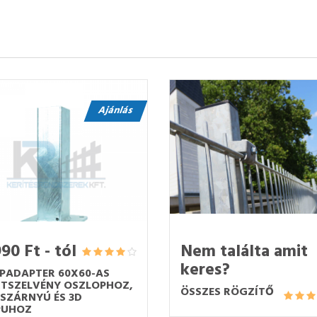
Ajánlás
90 Ft - tól
Nem találta amit
keres?
PADAPTER 60X60-AS
TSZELVÉNY OSZLOPHOZ,
ÖSSZES RÖGZÍTŐ
SZÁRNYÚ ÉS 3D
PUHOZ