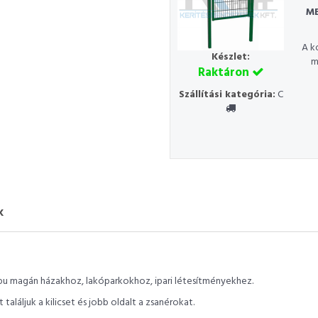
ME
A k
Készlet:
m
Raktáron
Szállítási kategória:
C
K
 kapu magán házakhoz, lakóparkokhoz, ipari létesítményekhez.
találjuk a kilicset és jobb oldalt a zsanérokat.