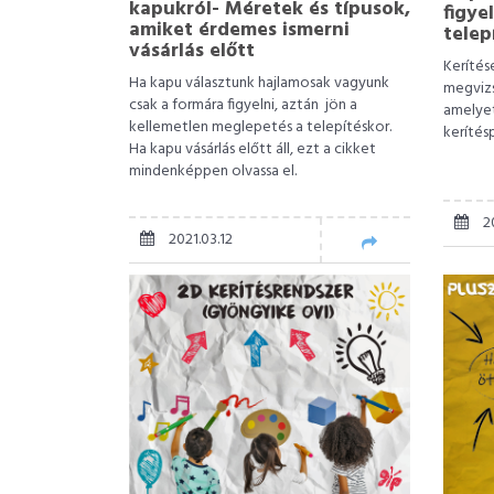
kapukról- Méretek és típusok,
figye
amiket érdemes ismerni
telep
vásárlás előtt
Kerítés
Ha kapu választunk hajlamosak vagyunk
megvizs
csak a formára figyelni, aztán jön a
amelyet
kellemetlen meglepetés a telepítéskor.
kerítés
Ha kapu vásárlás előtt áll, ezt a cikket
mindenképpen olvassa el.
20
2021.03.12