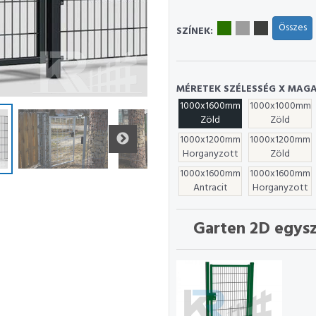
Összes
SZÍNEK:
MÉRETEK SZÉLESSÉG X MAGA
1000x1600mm
1000x1000mm
Zöld
Zöld
1000x1200mm
1000x1200mm
Horganyzott
Zöld
1000x1600mm
1000x1600mm
Antracit
Horganyzott
Garten 2D egys