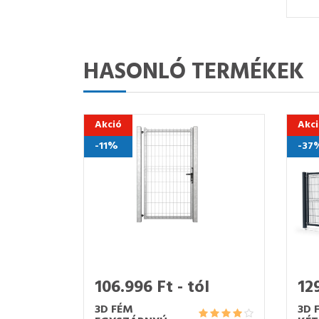
HASONLÓ TERMÉKEK
Akció
Akc
-11%
-37
106.996 Ft - tól
129
3D FÉM
3D 