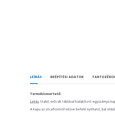
LEÍRÁS
BEÉPÍTÉSI ADATOK
TARTOZÉKO
Termékismertető:
Leírás:
Stabil, erős sík táblával kialakított egyszárnyú
A kapu az utcafrontról nézve befelé nyitható, bal oldalt 