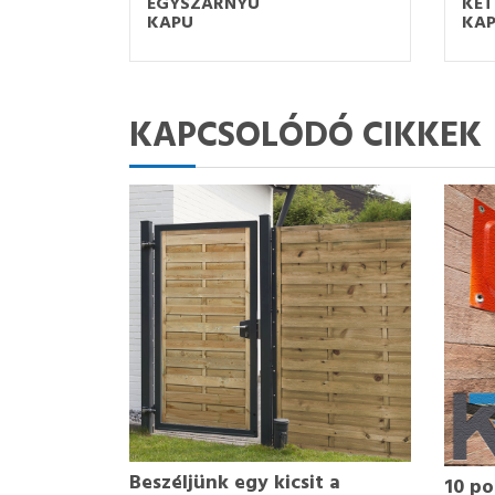
EGYSZÁRNYÚ
KÉ
KAPU
KA
KAPCSOLÓDÓ CIKKEK
Beszéljünk egy kicsit a
10 po