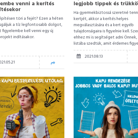
lembe venni a kerítés
legjobb tippek és trükk
ítésekor
Ha gyermekbiztossá szeretné tenn
építésen töri a fejét? Ezen a héten
kertjét, akkor a kerítés helyes
gáljuk a tíz legfontosabb dolgot,
megválasztására és a kert egyéb
 figyelembe kell venni egy új
tulajdonságaira is figyelnie kell. Sz
projekt indításakor.
ehhez mi is segítséget adni Önnek,
listába szedtük, amit érdemes fig
venni, és mg megfelelő kerítést is a
2021.08.13
21.05.21