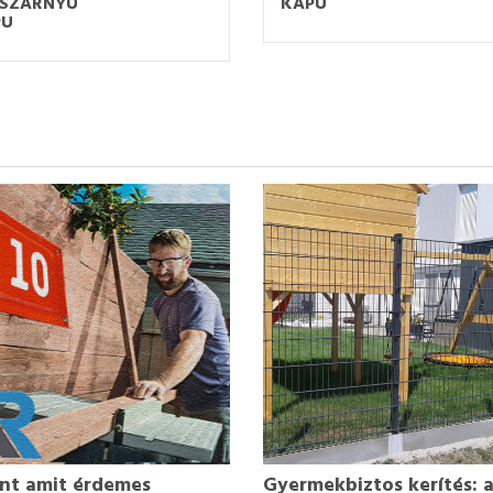
TSZÁRNYÚ
KAPU
PU
nt amit érdemes
Gyermekbiztos kerítés: 