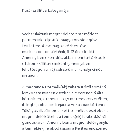
Kosár szállítási kategóriája:
Webáruházunk megrendeléseit szerződött
partnereink teljesítik, Magyarország egész
területére. A csomagok kézbesítése
munkanapokon történik, 8-17 óra között.
Amennyiben ezen időszakban nem tartózkodik
otthon, szállítási címként (amennyiben
lehetősége van rá) célszerű munkahelyi címét
megadni.
A megrendelt termék(ek) teherautóról történő
lerakodása minden esetben a megrendelő által
kért címen, a teherautó 1,5 méteres körzetében,
ill. legfeljebb a cím bejárata vonalában történik.
Túlsúlyos, ill. túlméretezett termékek esetében a
megrendelő köteles a termék(ek) lerakodásáról
gondoskodni. Amennyiben a megrendelő igényli,
a termék(ek) lerakodásában a Kerítésrendszerek