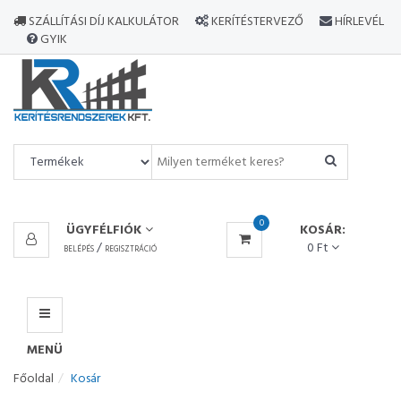
MINDEN
SZÁLLÍTÁSI DÍJ KALKULÁTOR
KERÍTÉSTERVEZŐ
HÍRLEVÉL
TERMÉK
GYIK
MENÜ
0
ÜGYFÉLFIÓK
KOSÁR:
/
0 Ft
BELÉPÉS
REGISZTRÁCIÓ
MENÜ
Főoldal
Kosár