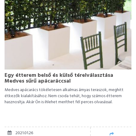
Egy étterem belső és külső térelválasztása
Medves sűrű apácaráccsal
Medves apácarács tökéletesen alkalmas árnyas teraszok, meghitt
étkezők kialakításához. Nem csoda tehát, hogy számos étterem
hasznosítja. Akár Ön is ihlehet meríthet fél perces olvasással.
2021.01.26