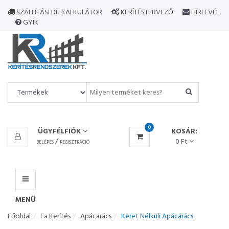
MINDEN
SZÁLLÍTÁSI DÍJ KALKULÁTOR
KERÍTÉSTERVEZŐ
HÍRLEVÉL
TERMÉK
GYIK
MENÜ
0
ÜGYFÉLFIÓK
KOSÁR:
/
0 Ft
BELÉPÉS
REGISZTRÁCIÓ
MENÜ
Főoldal
Fa Kerítés
Apácarács
Keret Nélküli Apácarács