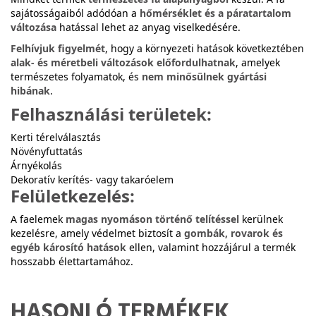
sajátosságaiból adódóan a
hőmérséklet és a páratartalom
változása
hatással lehet az anyag viselkedésére.
Felhívjuk figyelmét
, hogy a környezeti hatások következtében
alak- és méretbeli változások előfordulhatnak
, amelyek
természetes folyamatok, és
nem minősülnek gyártási
hibának
.
Felhasználási területek:
Kerti térelválasztás
Növényfuttatás
Árnyékolás
Dekoratív kerítés- vagy takaróelem
Felületkezelés:
A faelemek
magas nyomáson történő telítéssel
kerülnek
kezelésre, amely védelmet biztosít a
gombák, rovarok és
egyéb károsító hatások
ellen, valamint hozzájárul a termék
hosszabb élettartamához.
HASONLÓ TERMÉKEK