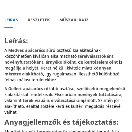
LEÍRÁS
RÉSZLETEK
MŰSZAKI RAJZ
Leírás:
A
Medves apácarács
sűrű osztású kialakításának
köszönhetően kiválóan alkalmazható
térelválasztóként,
növényfuttatóként, árnyékolóként
, de
kerítéselemként
is
megállja a helyét. Keret nélküli kivitele miatt
könnyen
méretre alakítható
, így rugalmasan illeszthető különböző
felhasználási területekhez.
A
Gellért apácarács
ritkább osztású,
szellősebb megjelenésű
kialakítással rendelkezik. Elsősorban
növények futtatására
,
valamint
terek vizuális elválasztására
ajánlott. Szintén jól
alakítható, ezáltal sokféle kerti és kültéri megoldás részévé
válhat.
Anyagjellemzők és tájékoztatás:
Mindkét termék
természetes fa alapanyagból
készül. A fa