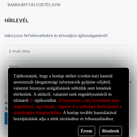
BANKKÁRTYÁS FIZETÉS GYIK
HÍRLEVÉL
Irakozzon fel hírlevelünkre és értesüljön újdonságainkról!
Tájékoztatjuk, hogy a honlap sütiket (cookie-kat) használ
anonimizált látogatottsági információk gyűjtése céljából,
valamint bizonyos szolgáltatások nélkülük nem lennének
elérhetőek. A sütikről, valamint ezek engedélyezéséről és
Tudomásul veszem, hogy az adatkezelő a most megadott
tiltásáról
itt
tájékozódhat.
Amennyiben a süti használatát nem
személyes adataimat a saját
Adatkezelési tájékoztatójának
engedélyezi, úgy kérjük, végezze el a szükséges beállításokat a
feltételei szerint kezelheti.
számítógépe böngészőjében.
A honlap további használatával
FELIRATKOZÁS
hozzájárulását adja a sütik tárolásához és felhasználásához.
Értem
Részletek