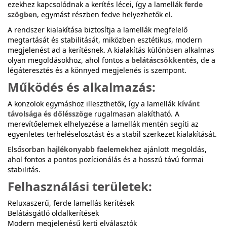
ezekhez kapcsolódnak a kerítés lécei, így a lamellák
ferde
szögben
, egymást részben fedve helyezhetők el.
A rendszer kialakítása biztosítja a lamellák megfelelő
megtartását és stabilitását, miközben esztétikus, modern
megjelenést ad a kerítésnek. A kialakítás különösen alkalmas
olyan megoldásokhoz, ahol fontos a
belátáscsökkentés
, de a
légáteresztés és a könnyed megjelenés is szempont.
Működés és alkalmazás:
A konzolok egymáshoz illeszthetők, így a lamellák
kívánt
távolsága és dőlésszöge
rugalmasan alakítható. A
merevítőelemek elhelyezése a lamellák mentén segíti az
egyenletes terheléselosztást és a stabil szerkezet kialakítását.
Elsősorban
hajlékonyabb faelemekhez
ajánlott megoldás,
ahol fontos a pontos pozícionálás és a hosszú távú formai
stabilitás.
Felhasználási területek:
Reluxaszerű, ferde lamellás kerítések
Belátásgátló oldalkerítések
Modern megjelenésű kerti elválasztók