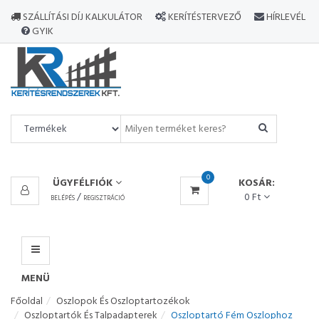
MINDEN
SZÁLLÍTÁSI DÍJ KALKULÁTOR
KERÍTÉSTERVEZŐ
HÍRLEVÉL
TERMÉK
GYIK
MENÜ
0
ÜGYFÉLFIÓK
KOSÁR:
/
0 Ft
BELÉPÉS
REGISZTRÁCIÓ
MENÜ
Főoldal
Oszlopok És Oszloptartozékok
Oszloptartók És Talpadapterek
Oszloptartó Fém Oszlophoz