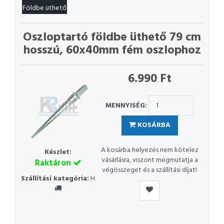
Földbe üthető
Oszloptartó földbe üthető 79 cm
hosszú, 60x40mm fém oszlophoz
6.990 Ft
MENNYISÉG:
KOSÁRBA
A kosárba helyezés nem kötelez
Készlet:
vásárlásra, viszont megmutatja a
Raktáron
végösszeget és a szállítási díjat!
Szállítási kategória:
H