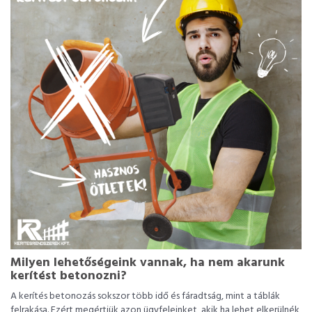
Milyen lehetőségeink vannak, ha nem akarunk
kerítést betonozni?
A kerítés betonozás sokszor több idő és fáradtság, mint a táblák
felrakása. Ezért megértjük azon ügyfeleinket, akik ha lehet elkerülnék