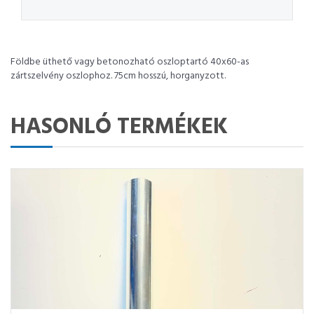
Földbe üthető vagy betonozható oszloptartó 40x60-as
zártszelvény oszlophoz. 75cm hosszú, horganyzott.
HASONLÓ TERMÉKEK