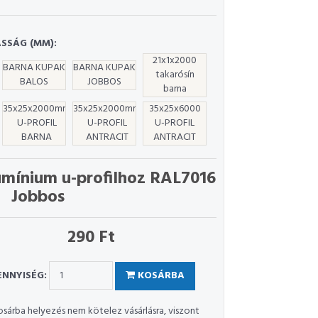
SSÁG (MM):
21x1x2000
BARNA KUPAK
BARNA KUPAK
takarósín
BALOS
JOBBOS
barna
35x25x2000mm
35x25x2000mm
35x25x6000
U-PROFIL
U-PROFIL
U-PROFIL
BARNA
ANTRACIT
ANTRACIT
umínium u-profilhoz RAL7016
Jobbos
290 Ft
NNYISÉG:
KOSÁRBA
osárba helyezés nem kötelez vásárlásra, viszont