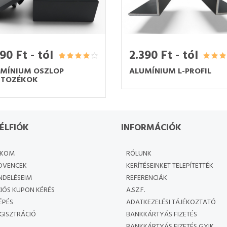
90 Ft - tól
2.390 Ft - tól
MÍNIUM OSZLOP
ALUMÍNIUM L-PROFIL
RTOZÉKOK
ÉLFIÓK
INFORMÁCIÓK
ÓKOM
RÓLUNK
DVENCEK
KERÍTÉSEINKET TELEPÍTETTÉK
NDELÉSEIM
REFERENCIÁK
IÓS KUPON KÉRÉS
A.SZ.F.
ÉPÉS
ADATKEZELÉSI TÁJÉKOZTATÓ
GISZTRÁCIÓ
BANKKÁRTYÁS FIZETÉS
BANKKÁRTYÁS FIZETÉS GYIK