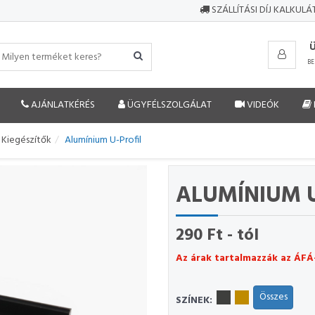
SZÁLLÍTÁSI DÍJ KALKUL
BE
AJÁNLATKÉRÉS
ÜGYFÉLSZOLGÁLAT
VIDEÓK
 Kiegészítők
Alumínium U-Profil
ALUMÍNIUM U
290 Ft - tól
Az árak tartalmazzák az ÁFÁ
Összes
SZÍNEK: