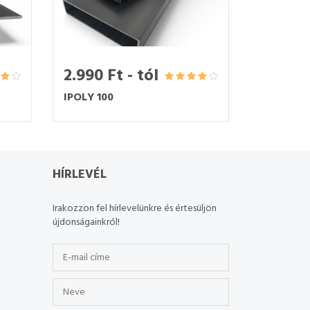
2.990 Ft - tól
IPOLY 100
HÍRLEVÉL
Irakozzon fel hírlevelünkre és értesüljön
újdonságainkról!