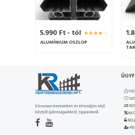
5.990 Ft - tól
1.8
ALUMÍNIUM OSZLOP
ALU
TA
ÜGYF
FI
KE
RE
Kövessen bennünket és értesüljön első
kézből újdonságainkról, tippeinkről.
AKC
BEL
RE