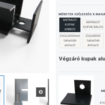
MÉRETEK SZÉLESSÉG X MAGA
ANTRACIT
ANTRACIT
KUPAK
KUPAK BALOS
JOBBOS
21x2x2000mm
21x2x6000
takarósín
takarósín
antracit
Antracit
Végzáró kupak al
ME
A k