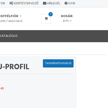
ÁTOR
KERÍTÉSTERVEZŐ
HÍRLEVÉL
GYIK
0
ÜGYFÉLFIÓK
KOSÁR:
/
0 Ft
LÉPÉS
REGISZTRÁCIÓ
KATALÓGUS
Termékinformáció
-PROFIL
-t!