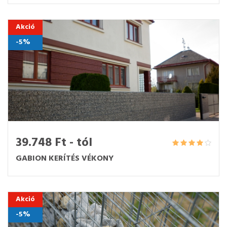
Akció
-5%
39.748 Ft - tól
GABION KERÍTÉS VÉKONY
Akció
-5%