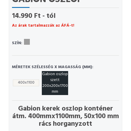
14.990 Ft - tól
Az árak tartalmazzák az ÁFÁ-t!
SZÍN:
MÉRETEK SZÉLESSÉG X MAGASSÁG (MM):
Gabion oszlop
szett
400x1100
200x200x1700
mm
Gabion kerek oszlop konténer
átm. 400mmx1100mm, 50x100 mm
rács horganyzott