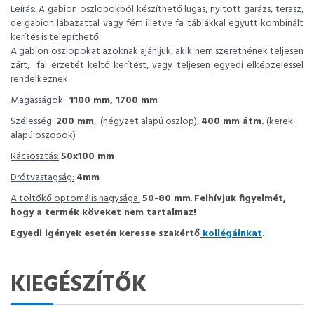
Leírás:
A gabion oszlopokból készíthető lugas, nyitott garázs, terasz,
de gabion lábazattal vagy fém illetve fa táblákkal együtt kombinált
kerítés is telepíthető.
A gabion oszlopokat azoknak ajánljuk, akik nem szeretnének teljesen
zárt, fal érzetét keltő kerítést, vagy teljesen egyedi elképzeléssel
rendelkeznek.
Magasságok
:
1100 mm, 1700 mm
Szélesség:
200 mm
, (négyzet alapú oszlop),
400 mm átm.
(kerek
alapú oszopok)
Rácsosztás:
50x100 mm
Drótvastagság:
4mm
A töltőkő optomális nagysága:
50-80 mm
.
Felhívjuk figyelmét,
hogy a termék köveket nem tartalmaz!
Egyedi igények esetén keresse szakértő
kollégáinkat
.
KIEGÉSZÍTŐK