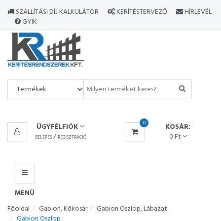
MINDEN
SZÁLLÍTÁSI DÍJ KALKULÁTOR
KERÍTÉSTERVEZŐ
HÍRLEVÉL
TERMÉK
GYIK
MENÜ
0
ÜGYFÉLFIÓK
KOSÁR:
/
0 Ft
BELÉPÉS
REGISZTRÁCIÓ
MENÜ
Főoldal
Gabion, Kőkosár
Gabion Oszlop, Lábazat
Gabion Oszlop