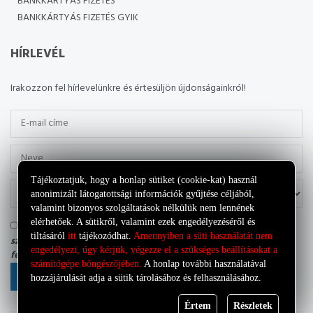
BANKKÁRTYÁS FIZETÉS
BANKKÁRTYÁS FIZETÉS GYIK
HÍRLEVÉL
Irakozzon fel hírlevelünkre és értesüljön újdonságainkról!
Tájékoztatjuk, hogy a honlap sütiket (cookie-kat) használ
anonimizált látogatottsági információk gyűjtése céljából,
valamint bizonyos szolgáltatások nélkülük nem lennének
elérhetőek. A sütikről, valamint ezek engedélyezéséről és
Tudomásul veszem, hogy az adatkezelő a most megadott
tiltásáról
itt
tájékozódhat.
Amennyiben a süti használatát nem
személyes adataimat a saját
Adatkezelési tájékoztatójának
engedélyezi, úgy kérjük, végezze el a szükséges beállításokat a
feltételei szerint kezelheti.
számítógépe böngészőjében.
A honlap további használatával
FELIRATKOZÁS
hozzájárulását adja a sütik tárolásához és felhasználásához.
Értem
Részletek