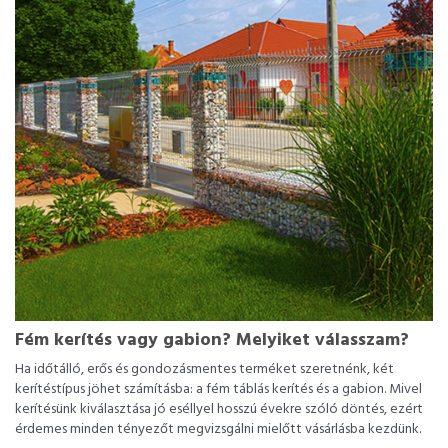
Fém kerítés vagy gabion? Melyiket válasszam?
Ha időtálló, erős és gondozásmentes terméket szeretnénk, két
kerítéstípus jöhet számításba: a fém táblás kerítés és a gabion. Mivel
kerítésünk kiválasztása jó eséllyel hosszú évekre szóló döntés, ezért
érdemes minden tényezőt megvizsgálni mielőtt vásárlásba kezdünk.