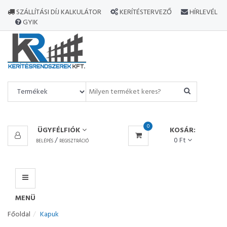
MINDEN
SZÁLLÍTÁSI DÍJ KALKULÁTOR
KERÍTÉSTERVEZŐ
HÍRLEVÉL
TERMÉK
GYIK
MENÜ
0
ÜGYFÉLFIÓK
KOSÁR:
/
0 Ft
BELÉPÉS
REGISZTRÁCIÓ
MENÜ
Főoldal
Kapuk