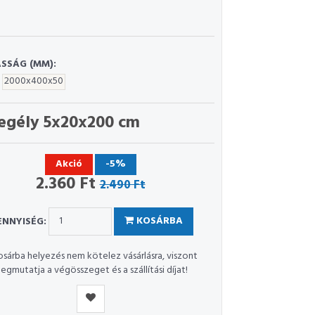
SSÁG (MM):
2000x400x50
egély 5x20x200 cm
Akció
-5%
2.360 Ft
2.490 Ft
NNYISÉG:
KOSÁRBA
osárba helyezés nem kötelez vásárlásra, viszont
egmutatja a végösszeget és a szállítási díjat!