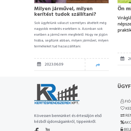
Milyen járművel, milyen
Ön mi
kerítést tudok szállítani?
Virágl
Sok ügyfelünk választ személyes átvételt még
népsze
nagyobb rendelés esetében is. Azonban sok
prakti
esetben a jármű nem megfelelő. Hogy ne jöjjön
hiába, segítünk abban, milyen járművel, milyen
termékeket tud hazaszállítani.
2
2023.06.09
ÜGYF
FI
KE
RE
Kövessen bennünket és értesüljön első
kézből újdonságainkról, tippeinkről.
AKC
BEL