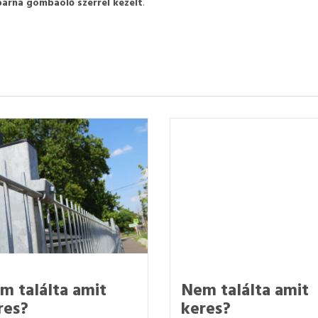
arna gombaölő szerrel kezelt
.
m találta amit
Nem találta amit
res?
keres?