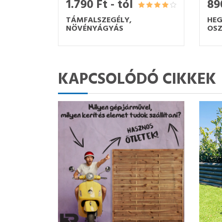
1.790 Ft - tól
890
TÁMFALSZEGÉLY,
HEG
NÖVÉNYÁGYÁS
OSZ
KAPCSOLÓDÓ CIKKEK