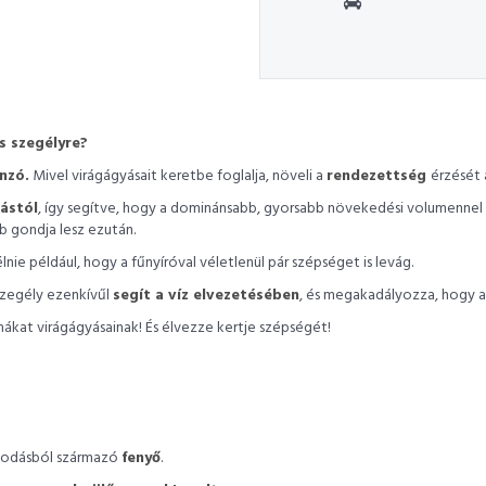
s szegélyre?
nzó.
Mivel virágágyásait keretbe foglalja, növeli a
rendezettség
érzését 
ástól
, így segítve, hogy a dominánsabb, gyorsabb növekedési volumennel 
b gondja lesz ezután.
lnie például, hogy a fűnyíróval véletlenül pár szépséget is levág.
szegély ezenkívűl
segít a víz elvezetésében
, és megakadályozza, hogy a 
ákat virágágyásainak! És élvezze kertje szépségét!
lkodásból származó
fenyő
.