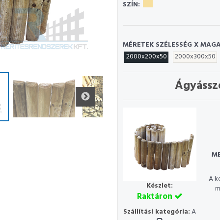
SZÍN:
MÉRETEK SZÉLESSÉG X MAGA
2000x200x50
2000x300x50
Ágyássz
ME
A k
Készlet:
m
Raktáron
Szállítási kategória:
A