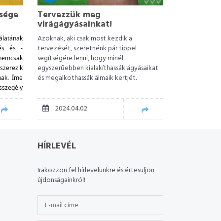
ksége
Tervezzük meg
virágágyásainkat!
Azoknak, aki csak most kezdik a
álatának
tervezését, szeretnénk pár tippel
és és -
segítségére lenni, hogy minél
 nemcsak
egyszerűebben kialakíthassák ágyásaikat
szerezik
és megalkothassák álmaik kertjét.
nak. Íme
szegély
2024.04.02
HÍRLEVÉL
Irakozzon fel hírlevelünkre és értesüljön
újdonságainkról!