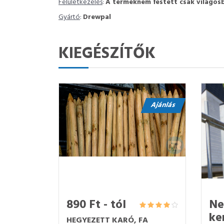
Felületkezelés
:
A terméknem festett csak világosb
Gyártó
:
Drewpal
KIEGÉSZÍTŐK
Ajánlás
890 Ft - tól
Ne
ke
HEGYEZETT KARÓ, FA