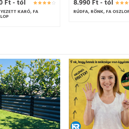
 Ft - tól
8.990 Ft - tól
YEZETT KARÓ, FA
RÚDFA, RÖNK, FA OSZLO
LOP