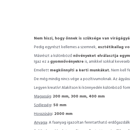
Nem hiszi, hogy önnek is szüksége van virágágyá
Pedig egyrészt kellemes a szemnek,
esztétikailag vo
Másrészt a különböző
növényeket elválasztja egym
Igaz ez a
gyomnövényekre
is, amikkel sokkal keveseb
Emellett
megkönnyíti a kerti munkákat.
Nem kell fé
De még mindig nincs vége a pozítivumoknak. Az ágyás
Legyen kreatív! Alakítson ki könnyedén különböző form
Magasság
:
200 mm, 300 mm, 400 mm
Szélesség
: 50 mm
Hosszúság
: 2000 mm
Anyaga
: A faanyag igazoltan fenntartható erdőgazdá