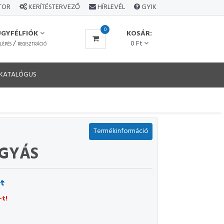
ÁTOR
KERÍTÉSTERVEZŐ
HÍRLEVÉL
GYIK
0
ÜGYFÉLFIÓK
KOSÁR:
/
0 Ft
LÉPÉS
REGISZTRÁCIÓ
KATALÓGUS
Termékinformáció
GYÁS
Ft
-t!