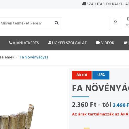
SZÁLLÍTÁSI DÍJ KALKUL
BE
AJÁNLATKÉRÉS
ÜGYFÉLSZOLGÁLAT
VIDEÓK
faelemek
Fa Növényágyás
Akció
-5%
FA NÖVÉNYÁ
2.360 Ft - tól
2.490 
Az árak tartalmazzák az ÁFÁ