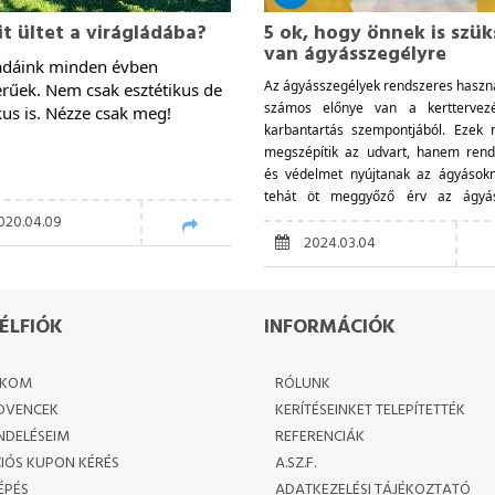
t ültet a virágládába?
5 ok, hogy önnek is szü
van ágyásszegélyre
ádáink minden évben 
Az ágyásszegélyek rendszeres haszn
rűek. Nem csak esztétikus de 
számos előnye van a kerttervez
kus is. Nézze csak meg!
karbantartás szempontjából. Ezek
megszépítik az udvart, hanem rend
és védelmet nyújtanak az ágyások
tehát öt meggyőző érv az ágyás
mellett.
020.04.09
2024.03.04
ÉLFIÓK
INFORMÁCIÓK
ÓKOM
RÓLUNK
DVENCEK
KERÍTÉSEINKET TELEPÍTETTÉK
NDELÉSEIM
REFERENCIÁK
IÓS KUPON KÉRÉS
A.SZ.F.
ÉPÉS
ADATKEZELÉSI TÁJÉKOZTATÓ