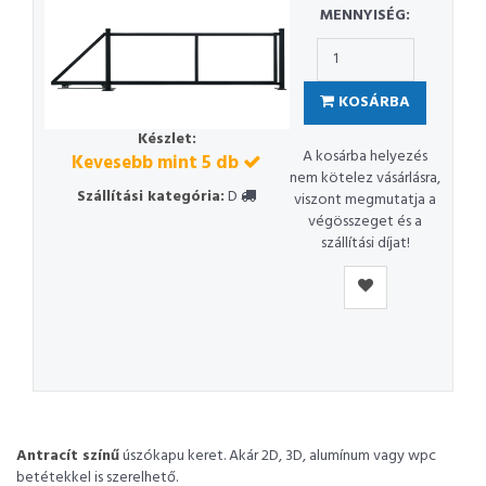
MENNYISÉG:
KOSÁRBA
Készlet:
A kosárba helyezés
Kevesebb mint 5 db
nem kötelez vásárlásra,
Szállítási kategória:
D
viszont megmutatja a
végösszeget és a
szállítási díjat!
Antracít színű
úszókapu keret. Akár 2D, 3D, alumínum vagy wpc
betétekkel is szerelhető.