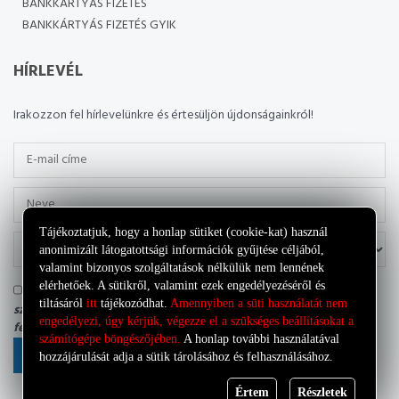
BANKKÁRTYÁS FIZETÉS
BANKKÁRTYÁS FIZETÉS GYIK
HÍRLEVÉL
Irakozzon fel hírlevelünkre és értesüljön újdonságainkról!
Tájékoztatjuk, hogy a honlap sütiket (cookie-kat) használ
anonimizált látogatottsági információk gyűjtése céljából,
valamint bizonyos szolgáltatások nélkülük nem lennének
elérhetőek. A sütikről, valamint ezek engedélyezéséről és
Tudomásul veszem, hogy az adatkezelő a most megadott
tiltásáról
itt
tájékozódhat.
Amennyiben a süti használatát nem
személyes adataimat a saját
Adatkezelési tájékoztatójának
engedélyezi, úgy kérjük, végezze el a szükséges beállításokat a
feltételei szerint kezelheti.
számítógépe böngészőjében.
A honlap további használatával
FELIRATKOZÁS
hozzájárulását adja a sütik tárolásához és felhasználásához.
Értem
Részletek