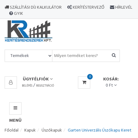
MINDEN
SZÁLLÍTÁSI DÍJ KALKULÁTOR
KERÍTÉSTERVEZŐ
HÍRLEVÉL
TERMÉK
GYIK
MENÜ
0
ÜGYFÉLFIÓK
KOSÁR:
/
0 Ft
BELÉPÉS
REGISZTRÁCIÓ
MENÜ
Főoldal
Kapuk
Úszókapuk
Garten Univerzális Úszókapu Keret