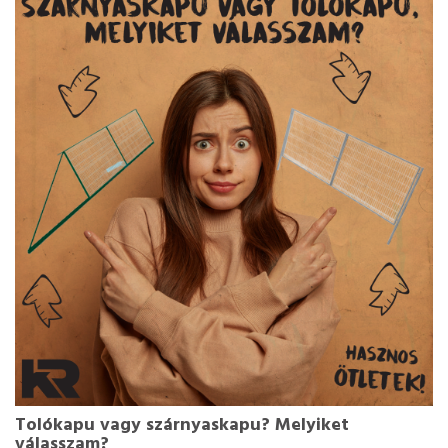
Tolókapu vagy szárnyaskapu? Melyiket
válasszam?