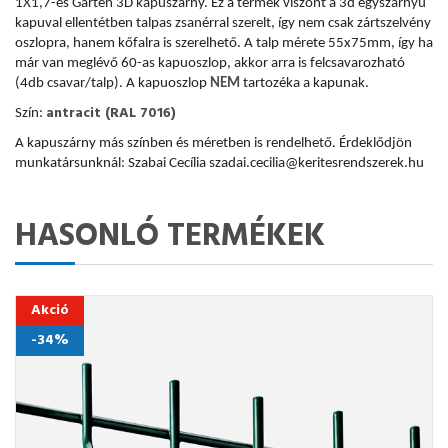
1X1,7-es Garten 3D kapuszárny. Ez a termék viszont a 3d egyszárnyú
kapuval ellentétben talpas zsanérral szerelt, így nem csak zártszelvény
oszlopra, hanem kőfalra is szerelhető. A talp mérete 55x75mm, így ha
már van meglévő 60-as kapuoszlop, akkor arra is felcsavarozható
(4db csavar/talp). A kapuoszlop
NEM
tartozéka a kapunak.
antracit (RAL 7016)
Szín:
A kapuszárny más színben és méretben is rendelhető. Érdeklődjön
munkatársunknál: Szabai Cecília szadai.cecilia@keritesrendszerek.hu
HASONLÓ TERMÉKEK
Akció
-34%