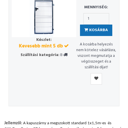
MENNYISÉG:
KOSÁRBA
Készlet:
A kosárba helyezés
Kevesebb mint 5 db
nem kötelez vásárlásra,
Szállítási kategória:
B
viszont megmutatja a
végösszeget és a
szállítási díjat!
Jellemzői
: A kapuszárny a megszokott standard 1x1,5m-es és