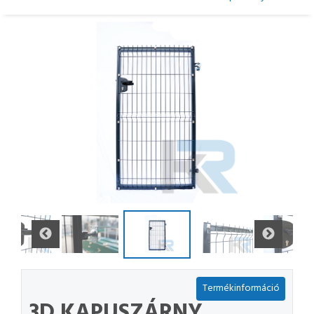
Termékinformáció
3D KAPUSZÁRNY