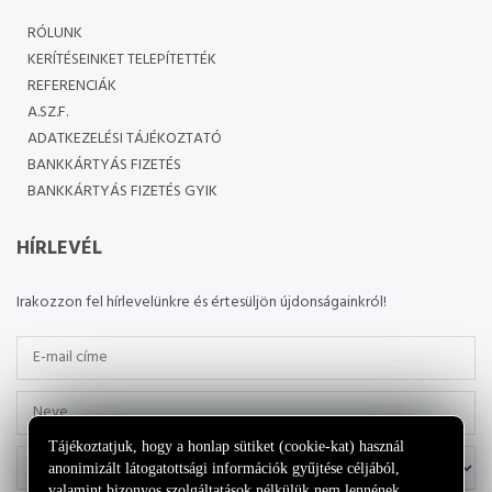
RÓLUNK
KERÍTÉSEINKET TELEPÍTETTÉK
REFERENCIÁK
A.SZ.F.
ADATKEZELÉSI TÁJÉKOZTATÓ
BANKKÁRTYÁS FIZETÉS
BANKKÁRTYÁS FIZETÉS GYIK
HÍRLEVÉL
Irakozzon fel hírlevelünkre és értesüljön újdonságainkról!
Tájékoztatjuk, hogy a honlap sütiket (cookie-kat) használ
anonimizált látogatottsági információk gyűjtése céljából,
valamint bizonyos szolgáltatások nélkülük nem lennének