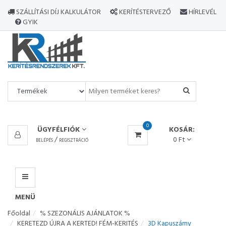
MINDEN
SZÁLLÍTÁSI DÍJ KALKULÁTOR
KERÍTÉSTERVEZŐ
HÍRLEVÉL
TERMÉK
GYIK
MENÜ
0
ÜGYFÉLFIÓK
KOSÁR:
/
0 Ft
BELÉPÉS
REGISZTRÁCIÓ
MENÜ
Főoldal
% SZEZONÁLIS AJÁNLATOK %
KERETEZD ÚJRA A KERTED! FÉM-KERITÉS
3D Kapuszárny