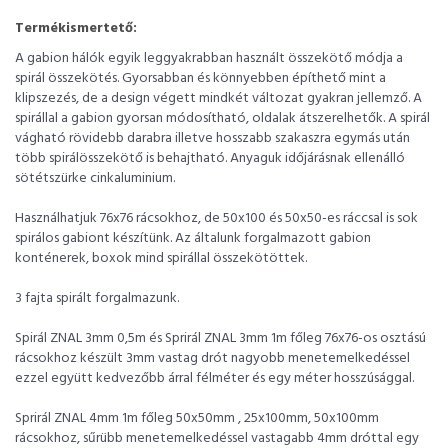
Termékismertető:
A gabion hálók egyik leggyakrabban használt összekötő módja a
spirál összekötés. Gyorsabban és könnyebben építhető mint a
klipszezés, de a design végett mindkét változat gyakran jellemző. A
spirállal a gabion gyorsan módosítható, oldalak átszerelhetők. A spirál
vágható rövidebb darabra illetve hosszabb szakaszra egymás után
több spirálösszekötő is behajtható. Anyaguk időjárásnak ellenálló
sötétszürke cinkaluminium.
Használhatjuk 76x76 rácsokhoz, de 50x100 és 50x50-es ráccsal is sok
spirálos gabiont készítünk. Az általunk forgalmazott gabion
konténerek, boxok mind spirállal összekötöttek.
3 fajta spirált forgalmazunk.
Spirál ZNAL 3mm 0,5m és Sprirál ZNAL 3mm 1m főleg 76x76-os osztású
rácsokhoz készült 3mm vastag drót nagyobb menetemelkedéssel
ezzel együtt kedvezőbb árral félméter és egy méter hosszúsággal.
Sprirál ZNAL 4mm 1m főleg 50x50mm , 25x100mm, 50x100mm
rácsokhoz, sűrübb menetemelkedéssel vastagabb 4mm dróttal egy