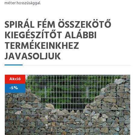
méter hosszúsággal.
SPIRÁL FÉM ÖSSZEKÖTŐ
KIEGÉSZÍTŐT ALÁBBI
TERMÉKEINKHEZ
JAVASOLJUK
Akció
-5%