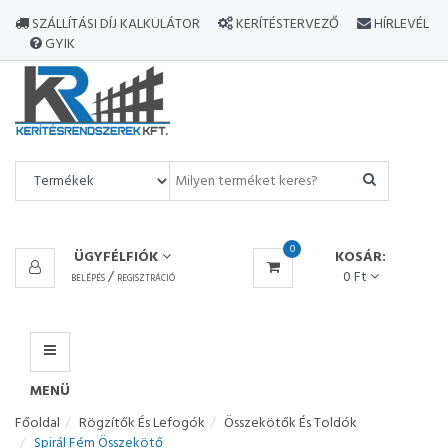
MINDEN
SZÁLLÍTÁSI DÍJ KALKULÁTOR
KERÍTÉSTERVEZŐ
HÍRLEVÉL
TERMÉK
GYIK
MENÜ
0
ÜGYFÉLFIÓK
KOSÁR:
/
0 Ft
BELÉPÉS
REGISZTRÁCIÓ
MENÜ
Főoldal
Rögzítők És Lefogók
Összekötők És Toldók
Spirál Fém Összekötő