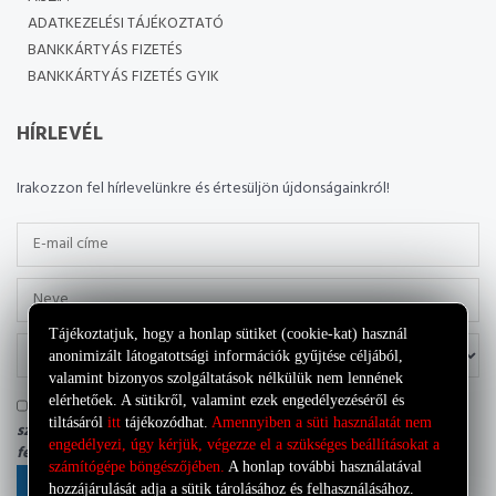
ADATKEZELÉSI TÁJÉKOZTATÓ
BANKKÁRTYÁS FIZETÉS
BANKKÁRTYÁS FIZETÉS GYIK
HÍRLEVÉL
Irakozzon fel hírlevelünkre és értesüljön újdonságainkról!
Tájékoztatjuk, hogy a honlap sütiket (cookie-kat) használ
anonimizált látogatottsági információk gyűjtése céljából,
valamint bizonyos szolgáltatások nélkülük nem lennének
elérhetőek. A sütikről, valamint ezek engedélyezéséről és
Tudomásul veszem, hogy az adatkezelő a most megadott
tiltásáról
itt
tájékozódhat.
Amennyiben a süti használatát nem
személyes adataimat a saját
Adatkezelési tájékoztatójának
engedélyezi, úgy kérjük, végezze el a szükséges beállításokat a
feltételei szerint kezelheti.
számítógépe böngészőjében.
A honlap további használatával
FELIRATKOZÁS
hozzájárulását adja a sütik tárolásához és felhasználásához.