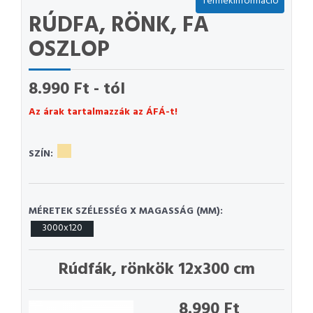
Termékinformáció
RÚDFA, RÖNK, FA
OSZLOP
8.990 Ft - tól
Az árak tartalmazzák az ÁFÁ-t!
SZÍN:
MÉRETEK SZÉLESSÉG X MAGASSÁG (MM):
3000x120
Rúdfák, rönkök 12x300 cm
8.990 Ft