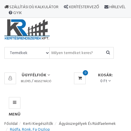
MINDEN
SZÁLLÍTÁSI DÍJ KALKULÁTOR
KERÍTÉSTERVEZŐ
HÍRLEVÉL
TERMÉK
GYIK
MENÜ
0
ÜGYFÉLFIÓK
KOSÁR:
/
0 Ft
BELÉPÉS
REGISZTRÁCIÓ
MENÜ
Főoldal
Kerti Kiegészítők
Ágyásszegélyek És Rúdfaelemek
Rúdfa, Rönk, Fa Oszlop