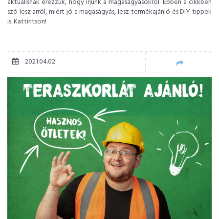
aktuálisnak érezzük, hogy írjunk a magaságyásokról. Ebben a cikkben
szó lesz arról, miért jó a magaságyás, lesz termékajánló és DIY tippek
is. Kattintson!
2021.04.02