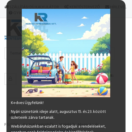
MINDEN
SZÁLLÍTÁSI DÍJ KALKULÁTOR
KERÍTÉSTERVEZŐ
HÍRLEVÉL
TERMÉK
GYIK
MENÜ
0
ÜGYFÉLFIÓK
KOSÁR:
/
0 Ft
BELÉPÉS
REGISZTRÁCIÓ
Kedves Ügyfelünk!
Nyári szünetünk ideje alatt, augusztus 15. és 23. között
MENÜ
üzleteink zárva tartanak.
Főoldal
Kerti Kiegészítők
Virágláda, Magaságyás
Webáruházunkban ezalatt is fogadjuk a rendeléseket,
Rusztikus Fa Virágláda Geotextillel