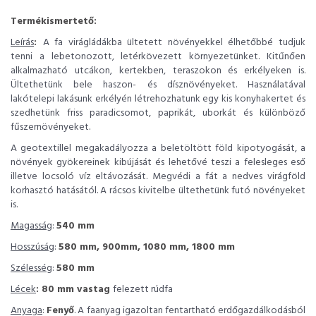
Termékismertető:
Leírás
:
A fa virágládákba ültetett növényekkel élhetőbbé tudjuk
tenni a lebetonozott, letérkövezett környezetünket. Kitűnően
alkalmazható utcákon, kertekben, teraszokon és erkélyeken is.
Ültethetünk bele haszon- és dísznövényeket. Használatával
lakótelepi lakásunk erkélyén létrehozhatunk egy kis konyhakertet és
szedhetünk friss paradicsomot, paprikát, uborkát és különböző
fűszernövényeket.
A geotextillel megakadályozza a beletöltött föld kipotyogását, a
növények gyökereinek kibújását és lehetővé teszi a felesleges eső
illetve locsoló víz eltávozását. Megvédi a fát a nedves virágföld
korhasztó hatásától. A rácsos kivitelbe ültethetünk futó növényeket
is.
Magasság
:
540 mm
Hosszúság
:
580 mm, 900mm, 1080 mm, 1800 mm
Szélesség
:
580 mm
Lécek
: 80 mm vastag
felezett rúdfa
Anyaga
:
Fenyő
. A faanyag igazoltan fentartható erdőgazdálkodásból