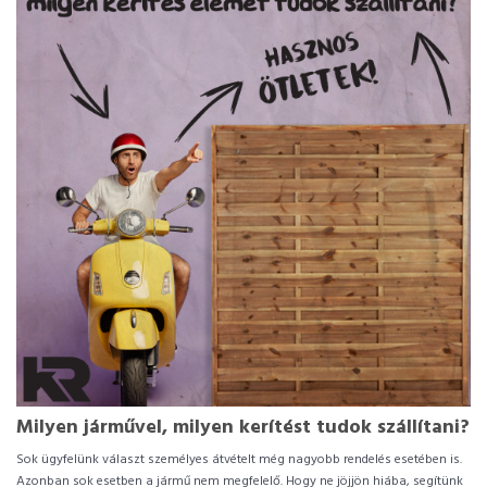
Milyen járművel, milyen kerítést tudok szállítani?
Sok ügyfelünk választ személyes átvételt még nagyobb rendelés esetében is.
Azonban sok esetben a jármű nem megfelelő. Hogy ne jöjjön hiába, segítünk