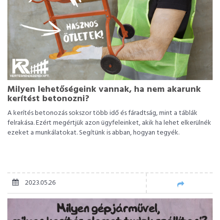
Milyen lehetőségeink vannak, ha nem akarunk
kerítést betonozni?
A kerítés betonozás sokszor több idő és fáradtság, mint a táblák
felrakása. Ezért megértjük azon ügyfeleinket, akik ha lehet elkerülnék
ezeket a munkálatokat. Segítünk is abban, hogyan tegyék.
2023.05.26