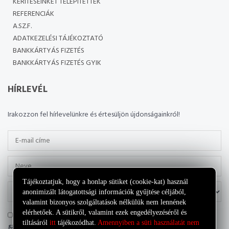
KERÍTÉSEINKET TELEPÍTETTÉK
REFERENCIÁK
A.SZ.F.
ADATKEZELÉSI TÁJÉKOZTATÓ
BANKKÁRTYÁS FIZETÉS
BANKKÁRTYÁS FIZETÉS GYIK
HÍRLEVÉL
Irakozzon fel hírlevelünkre és értesüljön újdonságainkról!
Tájékoztatjuk, hogy a honlap sütiket (cookie-kat) használ
anonimizált látogatottsági információk gyűjtése céljából,
valamint bizonyos szolgáltatások nélkülük nem lennének
elérhetőek. A sütikről, valamint ezek engedélyezéséről és
Tudomásul veszem, hogy az adatkezelő a most megadott
tiltásáról
itt
tájékozódhat.
Amennyiben a süti használatát nem
személyes adataimat a saját
Adatkezelési tájékoztatójának