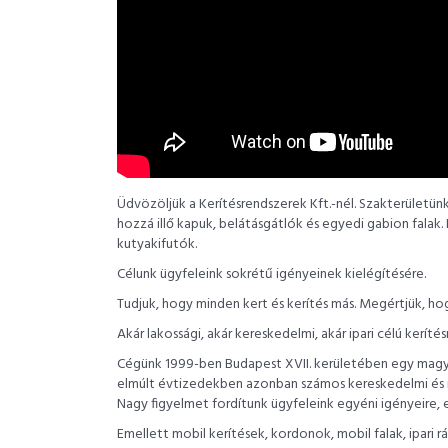
Üdvözöljük a Kerítésrendszerek Kft.-nél. Szakterületün
hozzá illő kapuk, belátásgátlók és egyedi gabion falak. 
kutyakifutók.
Célunk ügyfeleink sokrétű igényeinek kielégítésére.
Tudjuk, hogy minden kert és kerítés más. Megértjük, ho
Akár lakossági, akár kereskedelmi, akár ipari célú ker
Cégünk 1999-ben Budapest XVII. kerületében egy magyar 
elmúlt évtizedekben azonban számos kereskedelmi és ipa
Nagy figyelmet fordítunk ügyfeleink egyéni igényeire, 
Emellett mobil kerítések, kordonok, mobil falak, ipari 