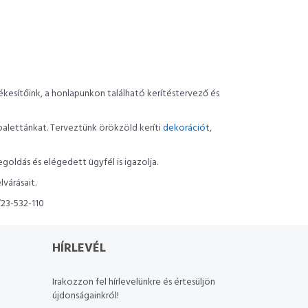
kesítőink, a honlapunkon található kerítéstervező és
alettánkat. Terveztünk örökzöld keríti
dekorációt
,
goldás és elégedett ügyfél is igazolja.
várásait.
/23-532-110
HÍRLEVÉL
Irakozzon fel hírlevelünkre és értesüljön
újdonságainkról!