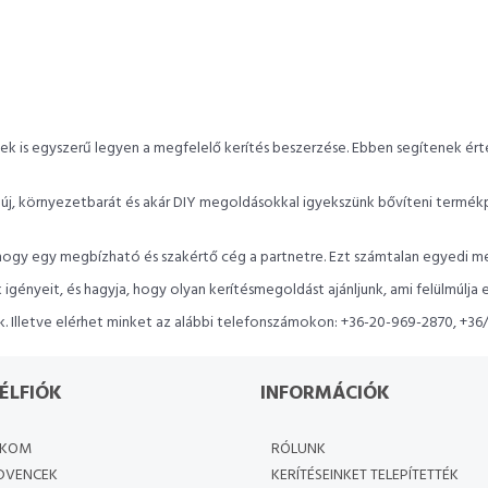
k is egyszerű legyen a megfelelő kerítés beszerzése. Ebben segítenek érté
, környezetbarát és akár DIY megoldásokkal igyekszünk bővíteni termékp
, hogy egy megbízható és szakértő cég a partnetre. Ezt számtalan egyedi me
ényeit, és hagyja, hogy olyan kerítésmegoldást ajánljunk, ami felülmúlja el
 Illetve elérhet minket az alábbi telefonszámokon: +36-20-969-2870, +36
ÉLFIÓK
INFORMÁCIÓK
ÓKOM
RÓLUNK
DVENCEK
KERÍTÉSEINKET TELEPÍTETTÉK