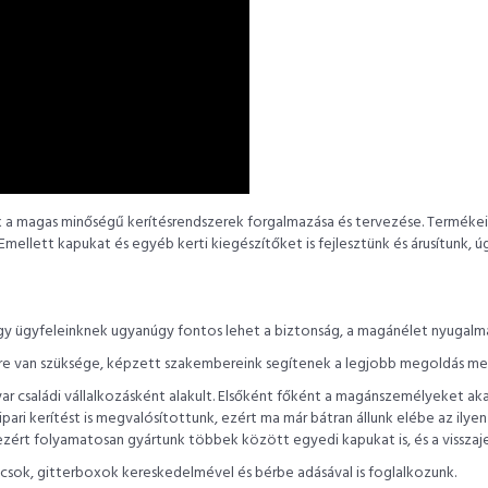
k a magas minőségű kerítésrendszerek forgalmazása és tervezése. Termékein
Emellett kapukat és egyéb kerti kiegészítőket is fejlesztünk és árusítunk, úg
gy ügyfeleinknek ugyanúgy fontos lehet a biztonság, a magánélet nyugalma, 
ítésre van szüksége, képzett szakembereink segítenek a legjobb megoldás me
családi vállalkozásként alakult. Elsőként főként a magánszemélyeket akartu
ri kerítést is megvalósítottunk, ezért ma már bátran állunk elébe az ilyen
ezért folyamatosan gyártunk többek között egyedi kapukat is, és a visszaj
rácsok, gitterboxok kereskedelmével és bérbe adásával is foglalkozunk.