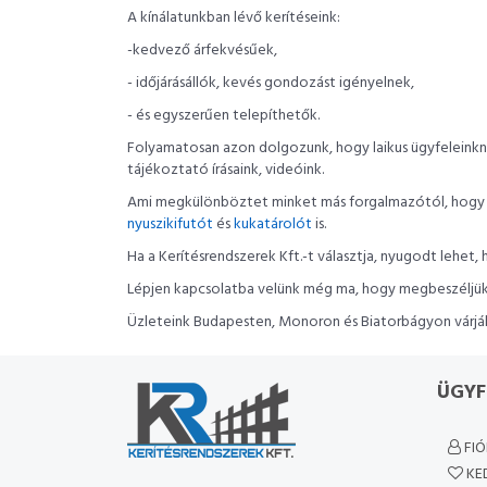
A kínálatunkban lévő kerítéseink:
-kedvező árfekvésűek,
- időjárásállók, kevés gondozást igényelnek,
- és egyszerűen telepíthetők.
Folyamatosan azon dolgozunk, hogy laikus ügyfeleinkne
tájékoztató írásaink, videóink.
Ami megkülönböztet minket más forgalmazótól, hogy új
nyuszikifutót
és
kukatárolót
is.
Ha a Kerítésrendszerek Kft.-t választja, nyugodt lehet
Lépjen kapcsolatba velünk még ma, hogy megbeszéljük ig
Üzleteink Budapesten, Monoron és Biatorbágyon várják.
ÜGYF
FI
KE