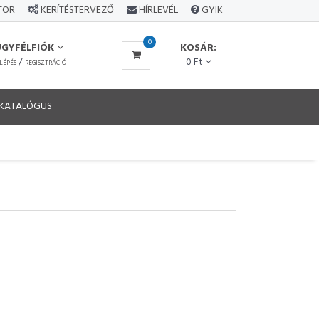
ÁTOR
KERÍTÉSTERVEZŐ
HÍRLEVÉL
GYIK
0
ÜGYFÉLFIÓK
KOSÁR:
/
0 Ft
LÉPÉS
REGISZTRÁCIÓ
KATALÓGUS