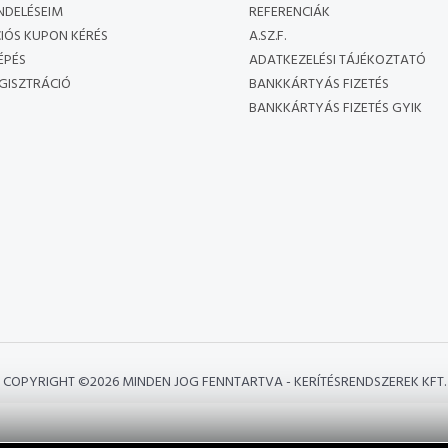
NDELÉSEIM
REFERENCIÁK
IÓS KUPON KÉRÉS
A.SZ.F.
ÉPÉS
ADATKEZELÉSI TÁJÉKOZTATÓ
GISZTRÁCIÓ
BANKKÁRTYÁS FIZETÉS
BANKKÁRTYÁS FIZETÉS GYIK
COPYRIGHT ©
2026 MINDEN JOG FENNTARTVA - KERÍTÉSRENDSZEREK KFT.