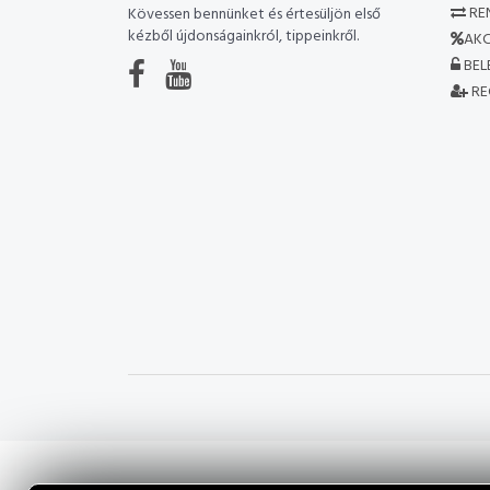
RE
Kövessen bennünket és értesüljön első
kézből újdonságainkról, tippeinkről.
AKC
BEL
RE