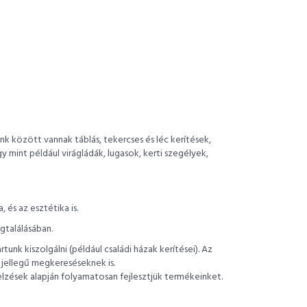
k között vannak táblás, tekercses és léc kerítések,
y mint például virágládák, lugasok, kerti szegélyek,
és az esztétika is.
gtalálásában.
nk kiszolgálni (például családi házak kerítései). Az
 jellegű megkereséseknek is.
elzések alapján folyamatosan fejlesztjük termékeinket.