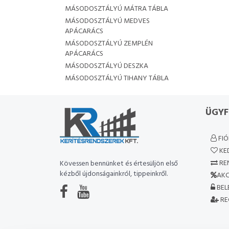
MÁSODOSZTÁLYÚ MÁTRA TÁBLA
MÁSODOSZTÁLYÚ MEDVES
APÁCARÁCS
MÁSODOSZTÁLYÚ ZEMPLÉN
APÁCARÁCS
MÁSODOSZTÁLYÚ DESZKA
MÁSODOSZTÁLYÚ TIHANY TÁBLA
ÜGYF
FI
KE
RE
Kövessen bennünket és értesüljön első
kézből újdonságainkról, tippeinkről.
AKC
BEL
RE