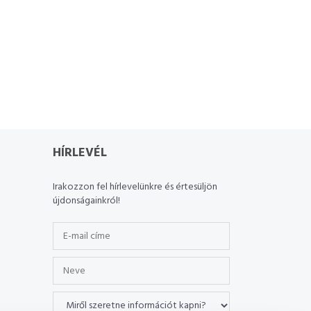
HÍRLEVÉL
Irakozzon fel hírlevelünkre és értesüljön
újdonságainkról!