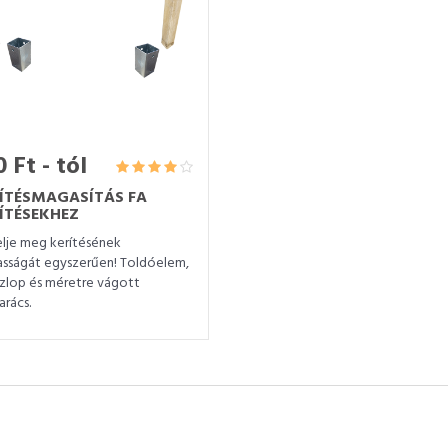
 Ft - tól
ÍTÉSMAGASÍTÁS FA
ÍTÉSEKHEZ
lje meg kerítésének
sságát egyszerűen! Toldóelem,
szlop és méretre vágott
arács.