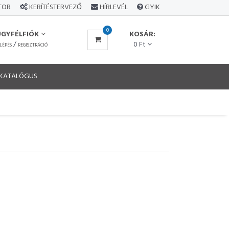
ÁTOR
KERÍTÉSTERVEZŐ
HÍRLEVÉL
GYIK
0
ÜGYFÉLFIÓK
KOSÁR:
/
0 Ft
LÉPÉS
REGISZTRÁCIÓ
KATALÓGUS