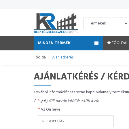
MINDEN TERMÉK
FŐOLDAL
Főoldal
Ajánlatkérés
AJÁNLATKÉRÉS / KÉR
További információt szeretne kapni valamely termékünk
A
*
-gal jelölt mezők kitöltése kötelező!
*
Az Ön neve