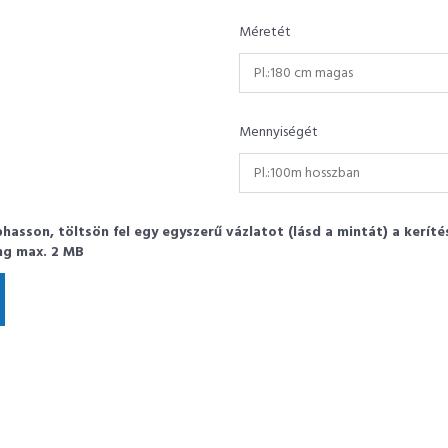
Méretét
Mennyiségét
sson, töltsön fel egy egyszerű vázlatot (lásd a mintát) a keríté
.png max. 2 MB