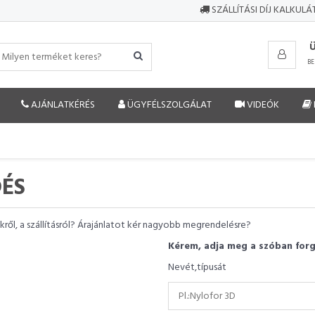
SZÁLLÍTÁSI DÍJ KALKUL
BE
AJÁNLATKÉRÉS
ÜGYFÉLSZOLGÁLAT
VIDEÓK
DÉS
ről, a szállításról? Árajánlatot kér nagyobb megrendelésre?
Kérem, adja meg a szóban for
Nevét,típusát