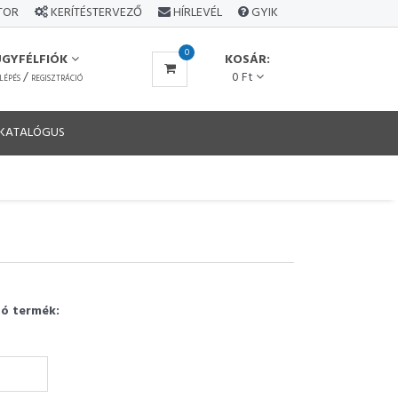
ÁTOR
KERÍTÉSTERVEZŐ
HÍRLEVÉL
GYIK
0
ÜGYFÉLFIÓK
KOSÁR:
/
0 Ft
LÉPÉS
REGISZTRÁCIÓ
KATALÓGUS
gó termék: