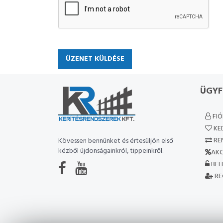
ÜGYF
FI
KE
RE
Kövessen bennünket és értesüljön első
kézből újdonságainkról, tippeinkről.
AKC
BEL
RE