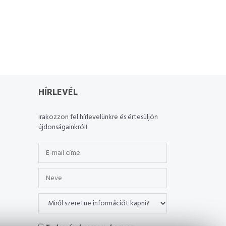
HÍRLEVÉL
Irakozzon fel hírlevelünkre és értesüljön
újdonságainkról!