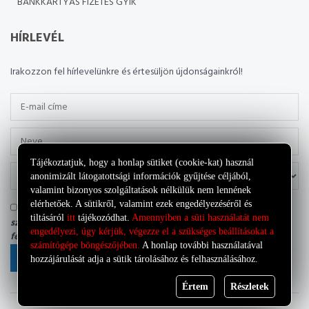
BANKKÁRTYÁS FIZETÉS GYIK
HÍRLEVÉL
Irakozzon fel hírlevelünkre és értesüljön újdonságainkról!
Tájékoztatjuk, hogy a honlap sütiket (cookie-kat) használ
anonimizált látogatottsági információk gyűjtése céljából,
valamint bizonyos szolgáltatások nélkülük nem lennének
elérhetőek. A sütikről, valamint ezek engedélyezéséről és
Tudomásul veszem, hogy az adatkezelő a most megadott
tiltásáról
itt
tájékozódhat.
Amennyiben a süti használatát nem
személyes adataimat a saját
Adatkezelési tájékoztatójának
engedélyezi, úgy kérjük, végezze el a szükséges beállításokat a
feltételei szerint kezelheti.
számítógépe böngészőjében.
A honlap további használatával
FELIRATKOZÁS
hozzájárulását adja a sütik tárolásához és felhasználásához.
Értem
Részletek