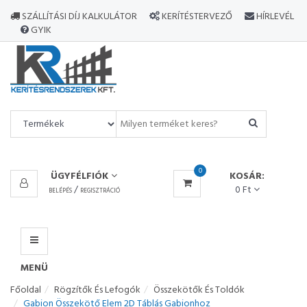
MINDEN
SZÁLLÍTÁSI DÍJ KALKULÁTOR
KERÍTÉSTERVEZŐ
HÍRLEVÉL
TERMÉK
GYIK
MENÜ
0
ÜGYFÉLFIÓK
KOSÁR:
/
0 Ft
BELÉPÉS
REGISZTRÁCIÓ
MENÜ
Főoldal
Rögzítők És Lefogók
Összekötők És Toldók
Gabion Összekötő Elem 2D Táblás Gabionhoz