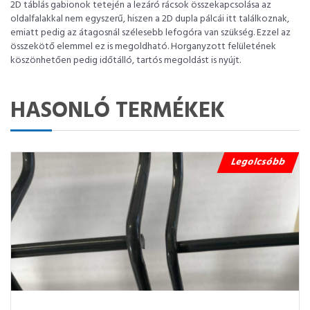
2D táblás gabionok tetején a lezáró rácsok összekapcsolása az
oldalfalakkal nem egyszerű, hiszen a 2D dupla pálcái itt találkoznak,
emiatt pedig az átagosnál szélesebb lefogóra van szükség. Ezzel az
összekötő elemmel ez is megoldható. Horganyzott felületének
köszönhetően pedig időtálló, tartós megoldást is nyújt.
HASONLÓ TERMÉKEK
Legolcsóbb