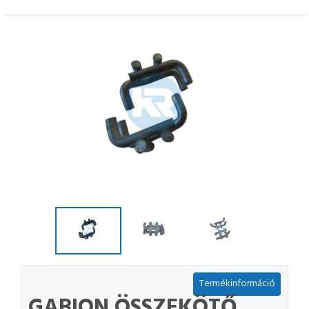
Termékinformáció
GABION ÖSSZEKÖTŐ