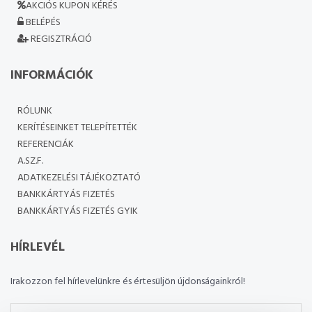
AKCIÓS KUPON KÉRÉS
BELÉPÉS
REGISZTRÁCIÓ
INFORMÁCIÓK
RÓLUNK
KERÍTÉSEINKET TELEPÍTETTÉK
REFERENCIÁK
A.SZ.F.
ADATKEZELÉSI TÁJÉKOZTATÓ
BANKKÁRTYÁS FIZETÉS
BANKKÁRTYÁS FIZETÉS GYIK
HÍRLEVÉL
Irakozzon fel hírlevelünkre és értesüljön újdonságainkról!