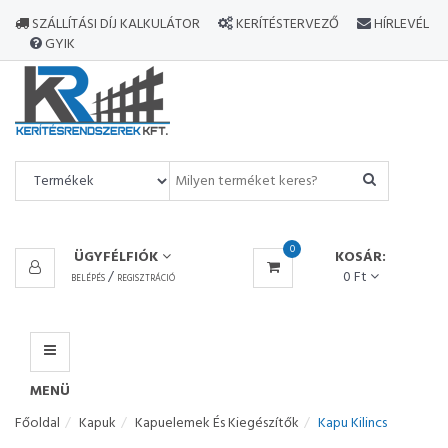
MINDEN
SZÁLLÍTÁSI DÍJ KALKULÁTOR
KERÍTÉSTERVEZŐ
HÍRLEVÉL
TERMÉK
GYIK
MENÜ
0
ÜGYFÉLFIÓK
KOSÁR:
/
0 Ft
BELÉPÉS
REGISZTRÁCIÓ
MENÜ
Főoldal
Kapuk
Kapuelemek És Kiegészítők
Kapu Kilincs