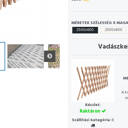
MÉRETEK SZÉLESSÉG X MAGA
2500x600
2500x800
Vadászke
ME
A k
m
Készlet:
Raktáron
Szállítási kategória:
B