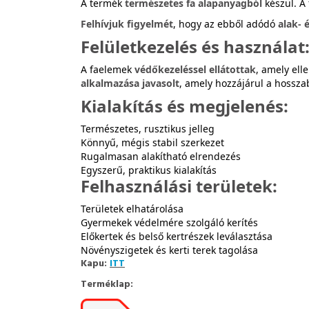
A termék
természetes fa alapanyagból
készül. A
Felhívjuk figyelmét
, hogy az ebből adódó
alak- 
Felületkezelés és használat
A faelemek
védőkezeléssel ellátottak
, amely ell
alkalmazása javasolt
, amely hozzájárul a hossz
Kialakítás és megjelenés:
Természetes, rusztikus jelleg
Könnyű, mégis stabil szerkezet
Rugalmasan alakítható elrendezés
Egyszerű, praktikus kialakítás
Felhasználási területek:
Területek elhatárolása
Gyermekek védelmére szolgáló kerítés
Előkertek és belső kertrészek leválasztása
Növényszigetek és kerti terek tagolása
Kapu:
ITT
Terméklap: