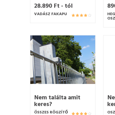
28.890 Ft - tól
890
VADÁSZ FAKAPU
HEG
OSZ
Nem találta amit
Ne
keres?
ke
ÖSSZES RÖGZÍTŐ
OSZ