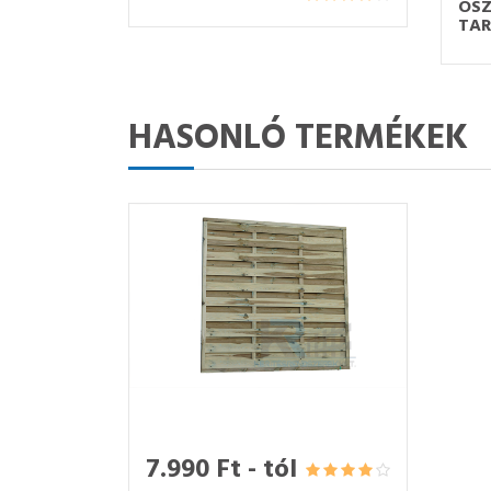
OSZ
TA
HASONLÓ TERMÉKEK
7.990 Ft - tól