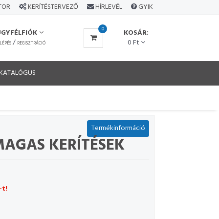
ÁTOR
KERÍTÉSTERVEZŐ
HÍRLEVÉL
GYIK
0
ÜGYFÉLFIÓK
KOSÁR:
/
0 Ft
LÉPÉS
REGISZTRÁCIÓ
KATALÓGUS
Termékinformáció
MAGAS KERÍTÉSEK
-t!