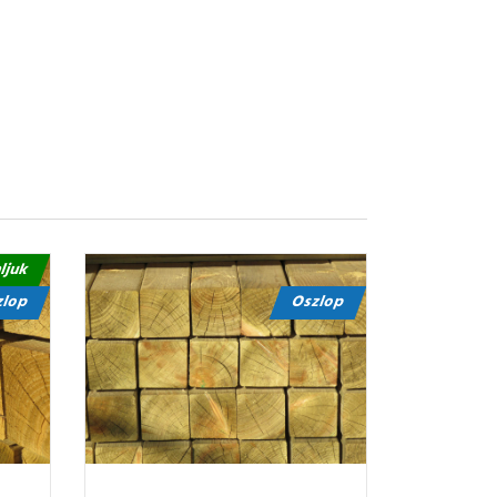
nljuk
zlop
Oszlop