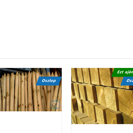
Ezt ajá
Oszlop
Os