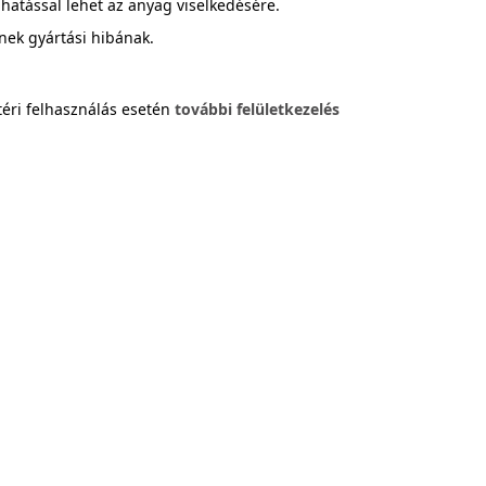
hatással lehet az anyag viselkedésére.
nek gyártási hibának.
téri felhasználás esetén
további felületkezelés