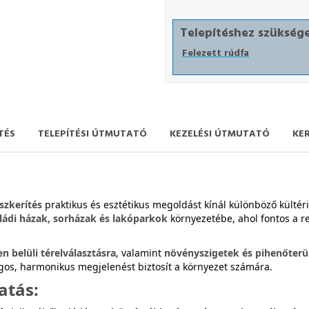
Telepítéshez szüksége
Felezett rúdfa
TÉS
TELEPÍTÉSI ÚTMUTATÓ
KEZELÉSI ÚTMUTATÓ
KE
szkerítés
praktikus és esztétikus megoldást kínál különböző kültéri
ládi házak, sorházak és lakóparkok
környezetébe, ahol fontos a r
n belüli térelválasztásra
, valamint
növényszigetek és pihenőterü
gos, harmonikus megjelenést biztosít a környezet számára.
atás: