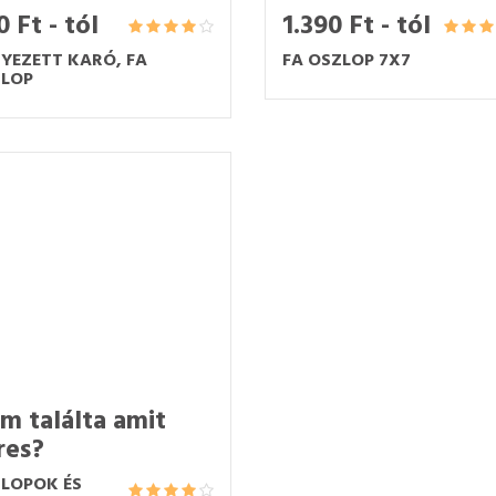
 Ft - tól
1.390 Ft - tól
YEZETT KARÓ, FA
FA OSZLOP 7X7
LOP
m találta amit
res?
LOPOK ÉS