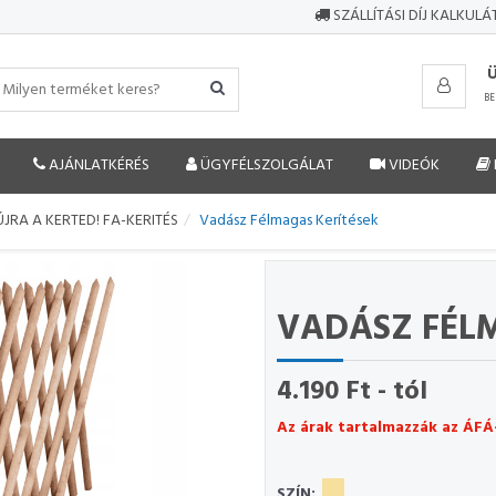
SZÁLLÍTÁSI DÍJ KALKUL
BE
AJÁNLATKÉRÉS
ÜGYFÉLSZOLGÁLAT
VIDEÓK
JRA A KERTED! FA-KERITÉS
Vadász Félmagas Kerítések
VADÁSZ FÉL
4.190 Ft - tól
Az árak tartalmazzák az ÁFÁ
SZÍN: