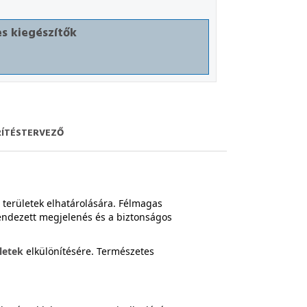
s kiegészítők
RÍTÉSTERVEZŐ
 területek elhatárolására. Félmagas
endezett megjelenés és a biztonságos
letek
elkülönítésére. Természetes