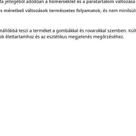
 fa jellegéből adódóan a
hőmérséklet és a páratartalom változása
és méretbeli változások természetes folyamatok
, és nem minősül
:
enállóbbá teszi a terméket a gombákkal és rovarokkal szemben. Kül
abb élettartamhoz és az esztétikus megjelenés megőrzéséhez.