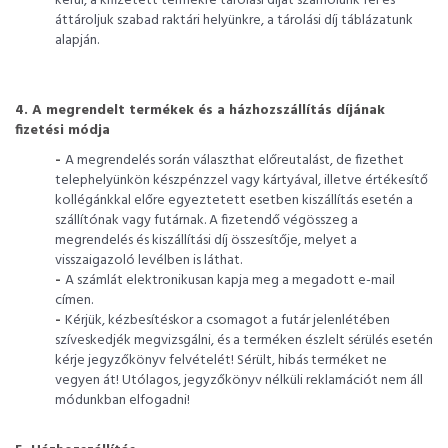
kerül, a kifizetett termékre tárolási díjat számolunk fel és
áttároljuk szabad raktári helyünkre, a tárolási díj táblázatunk
alapján.
4. A megrendelt termékek és a házhozszállítás díjának
fizetési módja
-
A megrendelés során választhat előreutalást, de fizethet
telephelyünkön készpénzzel vagy kártyával, illetve értékesítő
kollégánkkal előre egyeztetett esetben kiszállítás esetén a
szállítónak vagy futárnak. A fizetendő végösszeg a
megrendelés és kiszállítási díj összesítője, melyet a
visszaigazoló levélben is láthat.
-
A számlát elektronikusan kapja meg a megadott e-mail
címen.
-
Kérjük, kézbesítéskor a csomagot a futár jelenlétében
szíveskedjék megvizsgálni, és a terméken észlelt sérülés esetén
kérje jegyzőkönyv felvételét! Sérült, hibás terméket ne
vegyen át! Utólagos, jegyzőkönyv nélküli reklamációt nem áll
módunkban elfogadni!