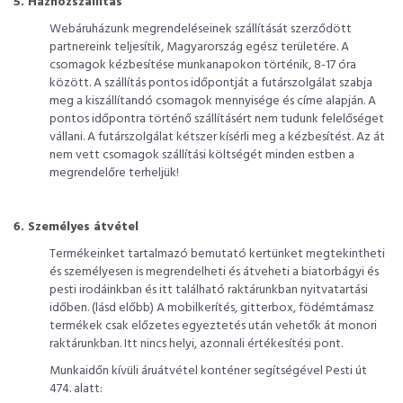
5. Házhozszállítás
Webáruházunk megrendeléseinek szállítását szerződött
partnereink teljesítik, Magyarország egész területére. A
csomagok kézbesítése munkanapokon történik, 8-17 óra
között. A szállítás pontos időpontját a futárszolgálat szabja
meg a kiszállítandó csomagok mennyisége és címe alapján. A
pontos időpontra történő szállításért nem tudunk felelőséget
vállani. A futárszolgálat kétszer kísérli meg a kézbesítést. Az át
nem vett csomagok szállítási költségét minden estben a
megrendelőre terheljük!
6. Személyes átvétel
Termékeinket tartalmazó bemutató kertünket megtekintheti
és személyesen is megrendelheti és átveheti a biatorbágyi és
pesti irodáinkban és itt található raktárunkban nyitvatartási
időben. (lásd előbb) A mobilkerítés, gitterbox, födémtámasz
termékek csak előzetes egyeztetés után vehetők át monori
raktárunkban. Itt nincs helyi, azonnali értékesítési pont.
Munkaidőn kívüli áruátvétel konténer segítségével Pesti út
474. alatt: