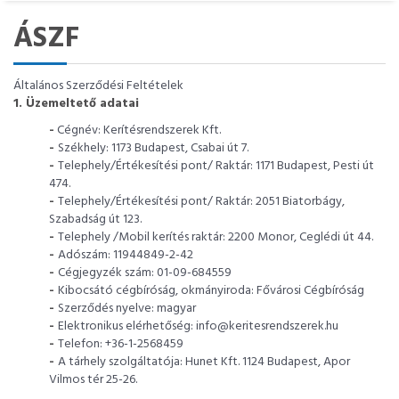
ÁSZF
Általános Szerződési Feltételek
1. Üzemeltető adatai
-
Cégnév: Kerítésrendszerek Kft.
-
Székhely: 1173 Budapest, Csabai út 7.
-
Telephely/Értékesítési pont/ Raktár: 1171 Budapest, Pesti út
474.
-
Telephely/Értékesítési pont/ Raktár: 2051 Biatorbágy,
Szabadság út 123.
-
Telephely /Mobil kerítés raktár: 2200 Monor, Ceglédi út 44.
-
Adószám: 11944849-2-42
-
Cégjegyzék szám: 01-09-684559
-
Kibocsátó cégbíróság, okmányiroda: Fővárosi Cégbíróság
-
Szerződés nyelve: magyar
-
Elektronikus elérhetőség: info@keritesrendszerek.hu
-
Telefon: +36-1-2568459
-
A tárhely szolgáltatója: Hunet Kft. 1124 Budapest, Apor
Vilmos tér 25-26.