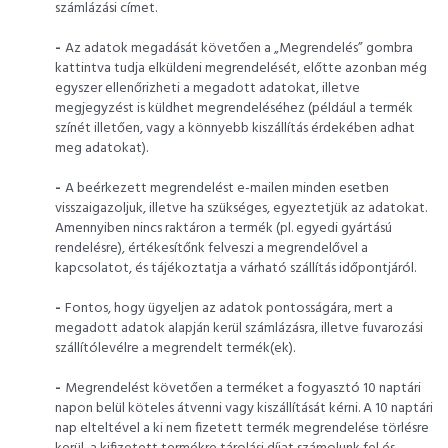
számlázási címet.
-
Az adatok megadását követően a „Megrendelés” gombra
kattintva tudja elküldeni megrendelését, előtte azonban még
egyszer ellenőrizheti a megadott adatokat, illetve
megjegyzést is küldhet megrendeléséhez (például a termék
színét illetően, vagy a könnyebb kiszállítás érdekében adhat
meg adatokat).
-
A beérkezett megrendelést e-mailen minden esetben
visszaigazoljuk, illetve ha szükséges, egyeztetjük az adatokat.
Amennyiben nincs raktáron a termék (pl. egyedi gyártású
rendelésre), értékesítőnk felveszi a megrendelővel a
kapcsolatot, és tájékoztatja a várható szállítás időpontjáról.
-
Fontos, hogy ügyeljen az adatok pontosságára, mert a
megadott adatok alapján kerül számlázásra, illetve fuvarozási
szállítólevélre a megrendelt termék(ek).
-
Megrendelést követően a terméket a fogyasztó 10 naptári
napon belül köteles átvenni vagy kiszállítását kérni. A 10 naptári
nap elteltével a ki nem fizetett termék megrendelése törlésre