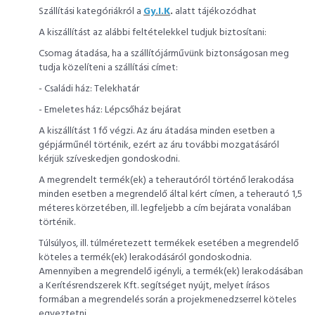
Szállítási kategóriákról a
Gy.I.K
.
alatt tájékozódhat
A kiszállítást az alábbi feltételekkel tudjuk biztosítani:
Csomag átadása, ha a szállítójárművünk biztonságosan meg
tudja közelíteni a szállítási címet:
- Családi ház: Telekhatár
- Emeletes ház: Lépcsőház bejárat
A kiszállítást 1 fő végzi. Az áru átadása minden esetben a
gépjárműnél történik, ezért az áru további mozgatásáról
kérjük szíveskedjen gondoskodni.
A megrendelt termék(ek) a teherautóról történő lerakodása
minden esetben a megrendelő által kért címen, a teherautó 1,5
méteres körzetében, ill. legfeljebb a cím bejárata vonalában
történik.
Túlsúlyos, ill. túlméretezett termékek esetében a megrendelő
köteles a termék(ek) lerakodásáról gondoskodnia.
Amennyiben a megrendelő igényli, a termék(ek) lerakodásában
a Kerítésrendszerek Kft. segítséget nyújt, melyet írásos
formában a megrendelés során a projekmenedzserrel köteles
egyeztetni.