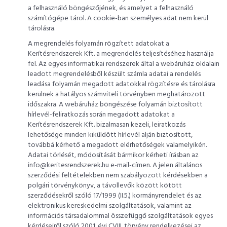
a felhasználó böngészőjének, és amelyet a felhasználó
számítógépe tárol. A cookie-ban személyes adat nem kerül
tárolásra.
A megrendelés folyamán rögzített adatokat a
Kerítésrendszerek Kft. a megrendelés teljesítéséhez használja
fel. Az egyes informatikai rendszerek által a webáruház oldalain
leadott megrendelésből készült számla adatai a rendelés
leadása folyamán megadott adatokkal rögzítésre és tárolásra
kerülnek a hatályos számviteli törvényben meghatározott
időszakra. A webáruház böngészése folyamán biztosított
hírlevél-feliratkozás során megadott adatokat a
Kerítésrendszerek Kft. bizalmasan kezeli, leiratkozás
lehetősége minden kiküldött hírlevél alján biztosított,
továbbá kérhető a megadott elérhetőségek valamelyikén.
Adatai törlését, módosítását bármikor kérheti írásban az
info@keritesrendszerek.hu e-mail-címen. A jelen általános
szerződési feltételekben nem szabályozott kérdésekben a
polgári törvénykönyv, a távollevők között kötött
szerződésekről szóló 17/1999 (II.5.) kormányrendelet és az
elektronikus kereskedelmi szolgáltatások, valamint az
információs társadalommal összefüggő szolgáltatások egyes
kérdéseiről szóló 2001. évi CVIII. törvény rendelkezései az