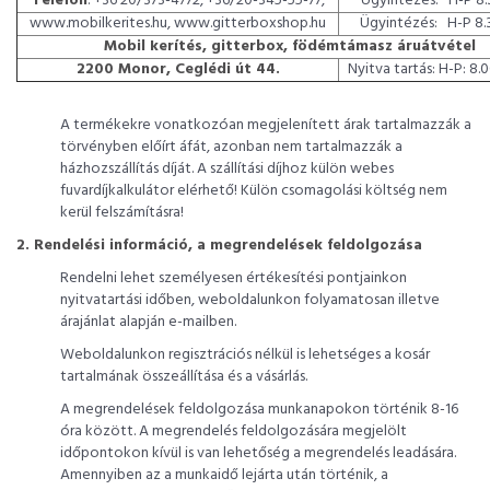
Telefon
: +36 20/373-4772, +36/20-345-55-77,
Ügyintézés: H-P 8.
www.mobilkerites.hu, www.gitterboxshop.hu
Ügyintézés: H-P 8.
Mobil kerítés, gitterbox, födémtámasz áruátvétel
2200 Monor, Ceglédi út 44.
Nyitva tartás: H-P: 8.
A termékekre vonatkozóan megjelenített árak tartalmazzák a
törvényben előírt áfát, azonban nem tartalmazzák a
házhozszállítás díját. A szállítási díjhoz külön webes
fuvardíjkalkulátor elérhető! Külön csomagolási költség nem
kerül felszámításra!
2. Rendelési információ, a megrendelések feldolgozása
Rendelni lehet személyesen értékesítési pontjainkon
nyitvatartási időben, weboldalunkon folyamatosan illetve
árajánlat alapján e-mailben.
Weboldalunkon regisztrációs nélkül is lehetséges a kosár
tartalmának összeállítása és a vásárlás.
A megrendelések feldolgozása munkanapokon történik 8-16
óra között. A megrendelés feldolgozására megjelölt
időpontokon kívül is van lehetőség a megrendelés leadására.
Amennyiben az a munkaidő lejárta után történik, a