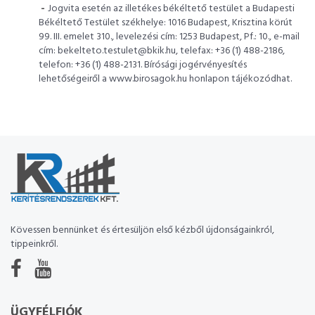
-
Jogvita esetén az illetékes békéltető testület a Budapesti
Békéltető Testület székhelye: 1016 Budapest, Krisztina körút
99. III. emelet 310., levelezési cím: 1253 Budapest, Pf.: 10., e-mail
cím: bekelteto.testulet@bkik.hu, telefax: +36 (1) 488-2186,
telefon: +36 (1) 488-2131. Bírósági jogérvényesítés
lehetőségeiről a www.birosagok.hu honlapon tájékozódhat.
Kövessen bennünket és értesüljön első kézből újdonságainkról,
tippeinkről.
ÜGYFÉLFIÓK