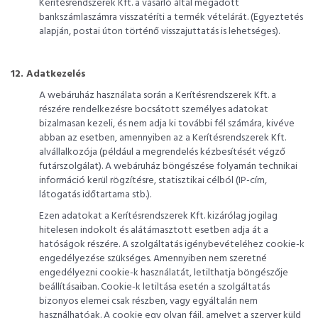
Kerítésrendszerek Kft. a vásárló által megadott
bankszámlaszámra visszatéríti a termék vételárát. (Egyeztetés
alapján, postai úton történő visszajuttatás is lehetséges).
12. Adatkezelés
A webáruház használata során a Kerítésrendszerek Kft. a
részére rendelkezésre bocsátott személyes adatokat
bizalmasan kezeli, és nem adja ki további fél számára, kivéve
abban az esetben, amennyiben az a Kerítésrendszerek Kft.
alvállalkozója (például a megrendelés kézbesítését végző
futárszolgálat). A webáruház böngészése folyamán technikai
információ kerül rögzítésre, statisztikai célból (IP-cím,
látogatás időtartama stb.).
Ezen adatokat a Kerítésrendszerek Kft. kizárólag jogilag
hitelesen indokolt és alátámasztott esetben adja át a
hatóságok részére. A szolgáltatás igénybevételéhez cookie-k
engedélyezése szükséges. Amennyiben nem szeretné
engedélyezni cookie-k használatát, letilthatja böngészője
beállításaiban. Cookie-k letiltása esetén a szolgáltatás
bizonyos elemei csak részben, vagy egyáltalán nem
használhatóak. A cookie egy olyan fájl, amelyet a szerver küld