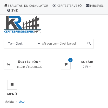
MINDEN
SZÁLLÍTÁSI DÍJ KALKULÁTOR
KERÍTÉSTERVEZŐ
HÍRLEVÉL
TERMÉK
GYIK
MENÜ
0
ÜGYFÉLFIÓK
KOSÁR:
/
0 Ft
BELÉPÉS
REGISZTRÁCIÓ
MENÜ
Főoldal
ÁSZF