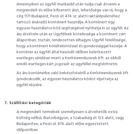
Amennyiben az ügyfél munkaidő után tudja csak átvenni a
megrendelt és előre kifizetett árut, lehetősége van rá, hogy a
cég 1171 Budapest, Pesti út 474. sz. alatti raktárépületéhez
tartozó árukiadó konténert használja. A konténert egy
egyszer használatos kód segítségével nyithatja ki az ügyfél. Az
áru átvétele után az Ügyfélnek kötelessége a konténert zárt
állapotban, tisztán, rendezetten elhagyni. Ügyfél felelőssége,
hogy a konténert körültekintéssel és gondossággal kezelje. A
konténer az ügyfél által használt időben keletkezett
esetleges sérülései miatt a Kerítésrendszerek Kft. az ebből
eredő esetleges kárt jogosult az ügyféllel megtéríttetni.
Az áru konténerbe való bekészítéséről a Kerítésrendszerek kft.
gondoskodik, az egyszer használatos kódot eljuttatja az
ügyfél részére.
7. Szállítási kategóriák
A megrendelt termékek személyesen is átvehetők extra
költség nélkül, Biatorbágyon, a Szabadság út 123. alatt, vagy
Budapesten, a Pesti út 474. alatt előre egyeztetett
időpontban.