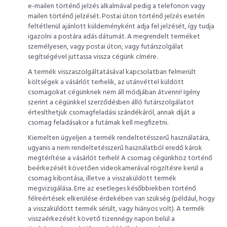
e-mailen történő jelzés alkalmával pedig a telefonon vagy
mailen történő jelzését. Postai úton történő jelzés esetén
feltétlenül ajánlott küldeményként adja fel jelzését, így tudja
igazolni a postára adás dátumát. A megrendelt terméket
személyesen, vagy postai úton, vagy futárszolgálat
segítségével juttassa vissza cégünk címére.
A termék visszaszolgáltatásával kapcsolatban felmerült
költségek a vásárlót terhelik, az utánvéttel küldött
csomagokat cégünknek nem áll módjában átvenni! Igény
szerint a cégünkkel szerződésben álló futárszolgálatot
értesíthetjük csomagfeladási szándékáról, annak díját a
csomag feladásakor a futárnak kell megfizetni.
Kiemelten ügyeljen a termék rendeltetésszerű használatára,
ugyanis a nem rendeltetésszerű használatból eredő károk
megtérítése a vásárlót terheli! A csomag cégünkhöz történő
beérkezését követően videokamerával rögzítésre kerül a
csomag kibontása, illetve a visszaküldött termék
megvizsgálása. Erre az esetleges későbbiekben történő
félreértések elkerülése érdekében van szükség (például, hogy
a visszaküldött termék sérült, vagy hiányos volt). A termék
visszaérkezését követő tizennégy napon belül a