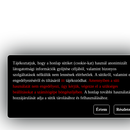
Tájékoztatjuk, hogy a honlap sütiket (cookie-kat) használ anonimizált
látogatottsági információk gyűjtése céljából, valamint bizonyos
szolgáltatások nélkülük nem lennének elérhetőek. A sütikről, valamint 
engedélyezéséről és tiltásáról
itt
tájékozódhat.
Amennyiben a süti
használatát nem engedélyezi, úgy kérjük, végezze el a szükséges
beállításokat a számítógépe böngészőjében.
A honlap további használatá
hozzájárulását adja a sütik tárolásához és felhasználásához.
Értem
Részlet