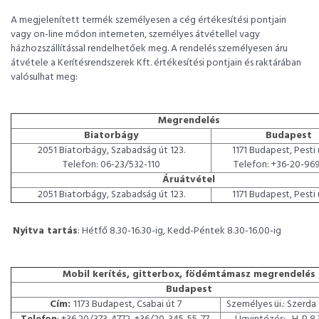
A megjelenített termék személyesen a cég értékesítési pontjain
vagy on-line módon interneten, személyes átvétellel vagy
házhozszállítással rendelhetőek meg. A rendelés személyesen áru
átvétele a Kerítésrendszerek Kft. értékesítési pontjain és raktárában
valósulhat meg:
Megrendelés
Biatorbágy
Budapest
2051 Biatorbágy, Szabadság út 123.
1171 Budapest, Pesti 
Telefon: 06-23/532-110
Telefon: +36-20-96
Áruátvétel
2051 Biatorbágy, Szabadság út 123.
1171 Budapest, Pesti 
Nyitva tartás
: Hétfő 8.30-16.30-ig, Kedd-Péntek 8.30-16.00-ig
Mobil kerítés, gitterbox, födémtámasz megrendelés
Budapest
Cím:
1173 Budapest, Csabai út 7
Személyes üi.: Szerda 