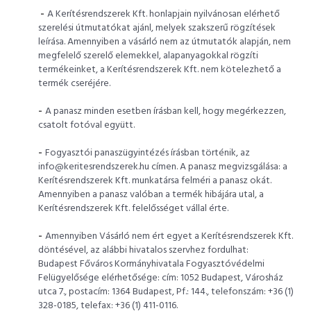
-
A Kerítésrendszerek Kft. honlapjain nyilvánosan elérhető
szerelési útmutatókat ajánl, melyek szakszerű rögzítések
leírása. Amennyiben a vásárló nem az útmutatók alapján, nem
megfelelő szerelő elemekkel, alapanyagokkal rögzíti
termékeinket, a Kerítésrendszerek Kft. nem kötelezhető a
termék cseréjére.
-
A panasz minden esetben írásban kell, hogy megérkezzen,
csatolt fotóval együtt.
-
Fogyasztói panaszügyintézés írásban történik, az
info@keritesrendszerek.hu címen. A panasz megvizsgálása: a
Kerítésrendszerek Kft. munkatársa felméri a panasz okát.
Amennyiben a panasz valóban a termék hibájára utal, a
Kerítésrendszerek Kft. felelősséget vállal érte.
-
Amennyiben Vásárló nem ért egyet a Kerítésrendszerek Kft.
döntésével, az alábbi hivatalos szervhez fordulhat:
Budapest Főváros Kormányhivatala Fogyasztóvédelmi
Felügyelősége elérhetősége: cím: 1052 Budapest, Városház
utca 7., postacím: 1364 Budapest, Pf.: 144., telefonszám: +36 (1)
328-0185, telefax: +36 (1) 411-0116.