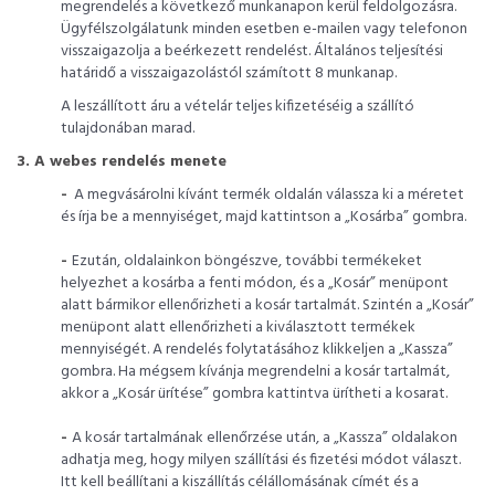
megrendelés a következő munkanapon kerül feldolgozásra.
Ügyfélszolgálatunk minden esetben e-mailen vagy telefonon
visszaigazolja a beérkezett rendelést. Általános teljesítési
határidő a visszaigazolástól számított 8 munkanap.
A leszállított áru a vételár teljes kifizetéséig a szállító
tulajdonában marad.
3. A webes rendelés menete
-
A megvásárolni kívánt termék oldalán válassza ki a méretet
és írja be a mennyiséget, majd kattintson a „Kosárba” gombra.
-
Ezután, oldalainkon böngészve, további termékeket
helyezhet a kosárba a fenti módon, és a „Kosár” menüpont
alatt bármikor ellenőrizheti a kosár tartalmát. Szintén a „Kosár”
menüpont alatt ellenőrizheti a kiválasztott termékek
mennyiségét. A rendelés folytatásához klikkeljen a „Kassza”
gombra. Ha mégsem kívánja megrendelni a kosár tartalmát,
akkor a „Kosár ürítése” gombra kattintva ürítheti a kosarat.
-
A kosár tartalmának ellenőrzése után, a „Kassza” oldalakon
adhatja meg, hogy milyen szállítási és fizetési módot választ.
Itt kell beállítani a kiszállítás célállomásának címét és a