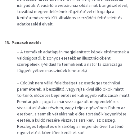
irányadók. A vásárló a webáruház oldalainak böngészésével,
továbbá megrendelésének rögzítésével elfogadja a
Kerítésrendszerek Kft. általános szerződési feltételeit és
adatkezelési elveit.
13. Panaszkezelés
-
A termékek adatlapján megjelenített képek eltérhetnek a
valóságostól, bizonyos esetekben illusztrációként
szerepelnek. (Például fa termékeink a natúr fa szárazsága
függvényében más színűek lehetnek.)
-
Cégünk nem vállal felelősséget az esetleges technikai
paraméterek, a beszállító, vagy rajta kívül álló okok miatt
történő, előzetes bejelentés nélküli egyéb változások miatt.
Fenntartjuk a jogot a már visszaigazolt megrendelések
visszautasítására részben, vagy teljes egészében. Ebben az
esetben, a termék vételárának előre történő kiegyenlítése
esetén, a küldő részére visszautalásra kerül az összeg.
Részleges teljesítésre kizárólag a megrendelővel történő
egyeztetést követően kerülhet sor!