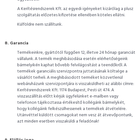
A Kerítésrendszerek Kft. az egyedi igényeket kizárólag a plusz
szolgáltatás előzetes kifizetése ellenében köteles ellátni.
Külföldre nem szállítunk.
8. Garancia
Termékeinkre, gyártótól függően 12, illetve 24 hónap garanciát
vállalunk. A termék meghibásodása esetén elérhetőségeink
bármelyikén kaphat bővebb felvilágosítást a teendőkről. A
termékek garanciális szervizpontra juttatásának költsége a
vásárlót terheli. A meghibásodott terméket közvetlenül
webáruházunk szervizpontjára is visszaküldheti az alábbi címre:
Kerítésrendszerek Kft. 1174 Budapest, Pesti út 474. A
visszaszállítás előtt kérjük ügyfelünket e-mailben vagy
telefonon tájékoztassa értékesítő kollégánk bármelykét,
hogy kollégáink felkészülhessenek a termékek átvételére.
Utánvéttel küldött csomagokat nem vesz át átvevőpontunk,
azt minden esetben visszaküldi a feladónak!