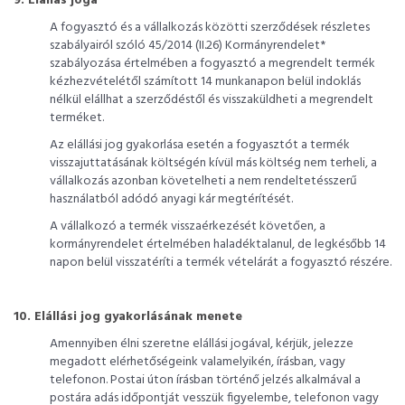
9. Elállás joga
A fogyasztó és a vállalkozás közötti szerződések részletes
szabályairól szóló 45/2014 (II.26) Kormányrendelet*
szabályozása értelmében a fogyasztó a megrendelt termék
kézhezvételétől számított 14 munkanapon belül indoklás
nélkül elállhat a szerződéstől és visszaküldheti a megrendelt
terméket.
Az elállási jog gyakorlása esetén a fogyasztót a termék
visszajuttatásának költségén kívül más költség nem terheli, a
vállalkozás azonban követelheti a nem rendeltetésszerű
használatból adódó anyagi kár megtérítését.
A vállalkozó a termék visszaérkezését követően, a
kormányrendelet értelmében haladéktalanul, de legkésőbb 14
napon belül visszatéríti a termék vételárát a fogyasztó részére.
10. Elállási jog gyakorlásának menete
Amennyiben élni szeretne elállási jogával, kérjük, jelezze
megadott elérhetőségeink valamelyikén, írásban, vagy
telefonon. Postai úton írásban történő jelzés alkalmával a
postára adás időpontját vesszük figyelembe, telefonon vagy