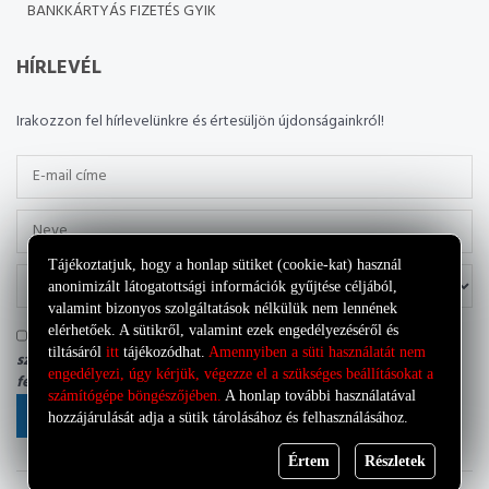
BANKKÁRTYÁS FIZETÉS GYIK
HÍRLEVÉL
Irakozzon fel hírlevelünkre és értesüljön újdonságainkról!
Tájékoztatjuk, hogy a honlap sütiket (cookie-kat) használ
anonimizált látogatottsági információk gyűjtése céljából,
valamint bizonyos szolgáltatások nélkülük nem lennének
elérhetőek. A sütikről, valamint ezek engedélyezéséről és
Tudomásul veszem, hogy az adatkezelő a most megadott
tiltásáról
itt
tájékozódhat.
Amennyiben a süti használatát nem
személyes adataimat a saját
Adatkezelési tájékoztatójának
engedélyezi, úgy kérjük, végezze el a szükséges beállításokat a
feltételei szerint kezelheti.
számítógépe böngészőjében.
A honlap további használatával
FELIRATKOZÁS
hozzájárulását adja a sütik tárolásához és felhasználásához.
Értem
Részletek