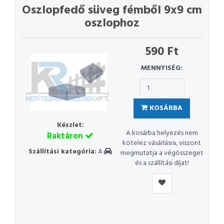
Oszlopfedő süveg fémből 9x9 cm
oszlophoz
590 Ft
MENNYISÉG:
KOSÁRBA
Készlet:
A kosárba helyezés nem
Raktáron
kötelez vásárlásra, viszont
Szállítási kategória:
A
megmutatja a végösszeget
és a szállítási díjat!