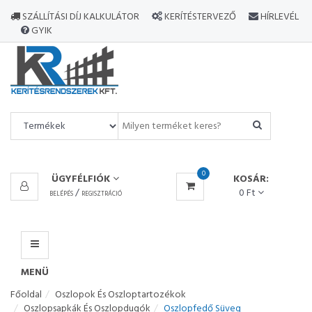
MINDEN
SZÁLLÍTÁSI DÍJ KALKULÁTOR
KERÍTÉSTERVEZŐ
HÍRLEVÉL
TERMÉK
GYIK
MENÜ
0
ÜGYFÉLFIÓK
KOSÁR:
/
0 Ft
BELÉPÉS
REGISZTRÁCIÓ
MENÜ
Főoldal
Oszlopok És Oszloptartozékok
Oszlopsapkák És Oszlopdugók
Oszlopfedő Süveg