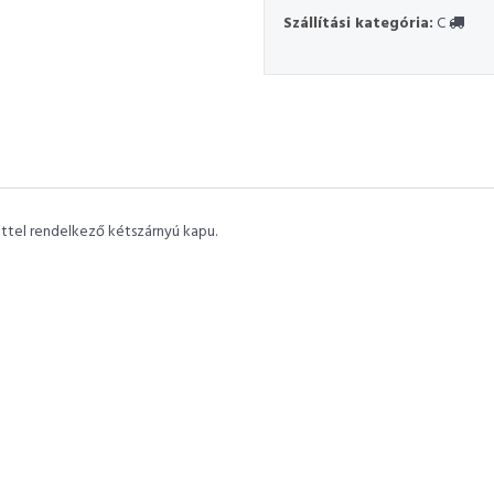
Szállítási kategória:
C
ettel rendelkező kétszárnyú kapu.