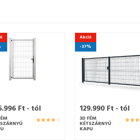
ió
Akció
%
-37%
6.996 Ft - tól
129.990 Ft - tól
FÉM
3D FÉM
YSZÁRNYÚ
KÉTSZÁRNYÚ
PU
KAPU