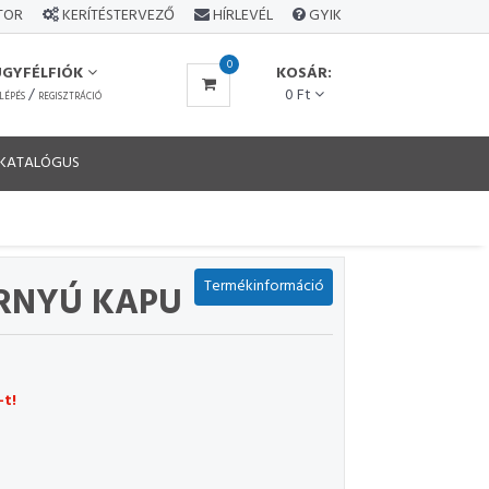
ÁTOR
KERÍTÉSTERVEZŐ
HÍRLEVÉL
GYIK
0
ÜGYFÉLFIÓK
KOSÁR:
/
0 Ft
LÉPÉS
REGISZTRÁCIÓ
KATALÓGUS
Termékinformáció
RNYÚ KAPU
-t!