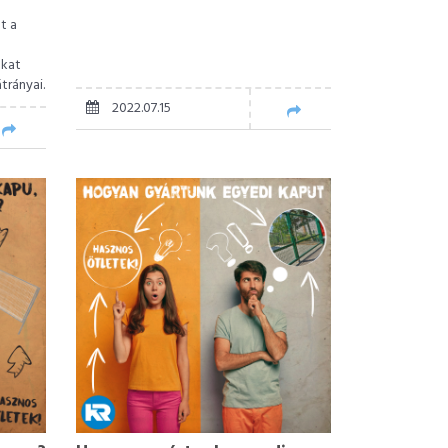
t a
nkat
trányai.
2022.07.15