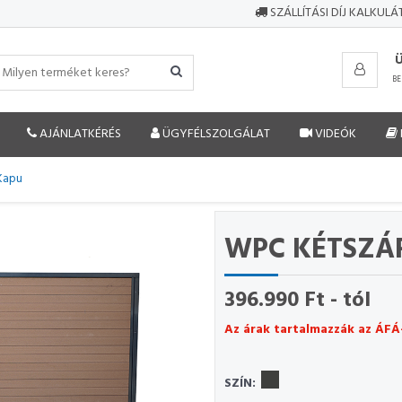
SZÁLLÍTÁSI DÍJ KALKUL
BE
AJÁNLATKÉRÉS
ÜGYFÉLSZOLGÁLAT
VIDEÓK
Kapu
WPC KÉTSZÁ
396.990 Ft - tól
Az árak tartalmazzák az ÁFÁ
SZÍN: