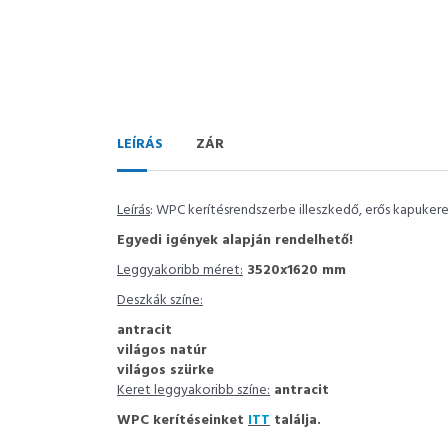
LEÍRÁS
ZÁR
Leírás
: WPC kerítésrendszerbe illeszkedő, erős kapuker
Egyedi igények alapján rendelhető!
Leggyakoribb méret:
3520x1620 mm
Deszkák színe:
antracit
világos natúr
világos szürke
Keret leggyakoribb színe:
antracit
WPC kerítéseinket
ITT
találja.