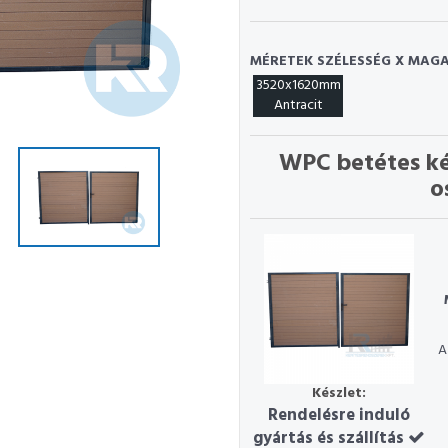
MÉRETEK SZÉLESSÉG X MAGA
3520x1620mm
Antracit
WPC betétes ké
o
A
Készlet:
Rendelésre induló
gyártás és szállítás