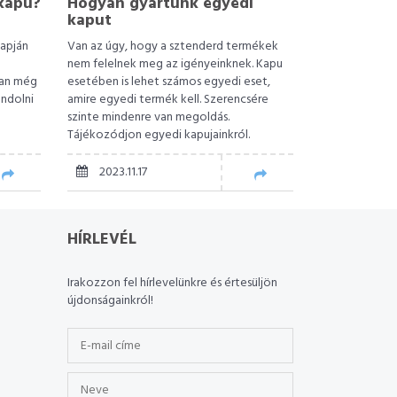
kapu?
Hogyan gyártunk egyedi
kaput
lapján
Van az úgy, hogy a sztenderd termékek
nem felelnek meg az igényeinknek. Kapu
van még
esetében is lehet számos egyedi eset,
ondolni
amire egyedi termék kell. Szerencsére
?
szinte mindenre van megoldás.
Tájékozódjon egyedi kapujainkról.
2023.11.17
HÍRLEVÉL
Irakozzon fel hírlevelünkre és értesüljön
újdonságainkról!