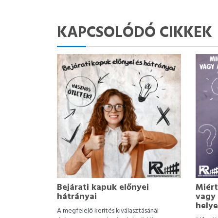
KAPCSOLÓDÓ CIKKEK
Bejárati kapuk előnyei
Miért
hátrányai
vagy 
helye
A megfelelő kerítés kiválasztásánál