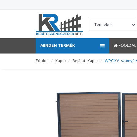
MINDEN TERMÉK
FŐOLDAL
Főoldal
Kapuk
Bejárati Kapuk
WPC Kétszárnyú 