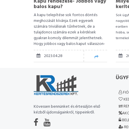
Kapu rendezése- Jobbos vagy
Milye
balos kapu?
kerít
A kapu telepítése sok fontos döntés
Sok ügyf
meghozását kívánja. Ezek egyesek
nagyobb 
számára triviálisnak tűnhetnek, de a
esetben 
tulajdonos számára ezek a kérdések
hiába, s
gyakran komoly dilemmát jelenthetnek.
termékek
Hogy jobbos vagy balos kaput válasszon-
e arra most választ adunk.
2023.04.28
2
ÜGYF
FI
KE
RE
Kövessen bennünket és értesüljön első
kézből újdonságainkról, tippeinkről.
AKC
BEL
RE