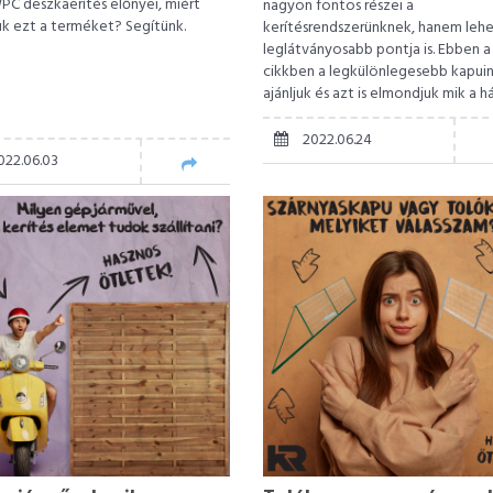
PC deszkaerítés előnyei, miért
nagyon fontos részei a
uk ezt a terméket? Segítünk.
kerítésrendszerünknek, hanem lehe
leglátványosabb pontja is. Ebben a
cikkben a legkülönlegesebb kapui
ajánljuk és azt is elmondjuk mik a há
2022.06.24
022.06.03