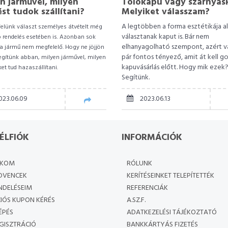
n járművel, milyen
Tolókapu vagy szárnyas
ést tudok szállítani?
Melyiket válasszam?
A legtöbben a forma esztétikája a
elünk választ személyes átvételt még
választanak kaput is. Bár nem
rendelés esetében is. Azonban sok
elhanyagolható szempont, azért 
a jármű nem megfelelő. Hogy ne jöjjön
pár fontos tényező, amit át kell g
egítünk abban, milyen járművel, milyen
kapuvásárlás előtt. Hogy mik ezek
et tud hazaszállítani.
Segítünk.
023.06.09
2023.06.13
ÉLFIÓK
INFORMÁCIÓK
ÓKOM
RÓLUNK
DVENCEK
KERÍTÉSEINKET TELEPÍTETTÉK
NDELÉSEIM
REFERENCIÁK
IÓS KUPON KÉRÉS
A.SZ.F.
ÉPÉS
ADATKEZELÉSI TÁJÉKOZTATÓ
GISZTRÁCIÓ
BANKKÁRTYÁS FIZETÉS