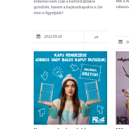
Mik a W
érdemes nem csak a kerítéstáblákra
válassz
gondolni, hanem a bejáratikapukra is. De
mire is figyeljünk?
2022.05.20
2