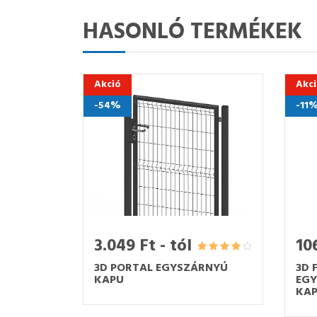
HASONLÓ TERMÉKEK
Akció
Akc
-54%
-11
3.049 Ft - tól
10
3D PORTAL EGYSZÁRNYÚ
3D 
KAPU
EG
KA