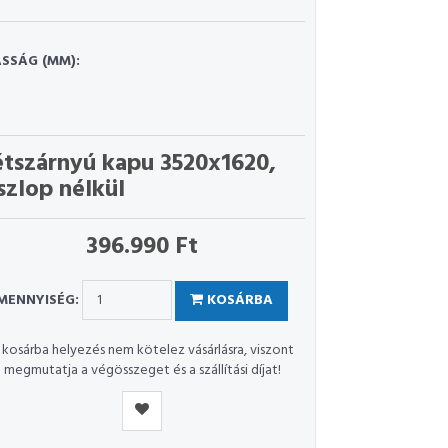
SSÁG (MM):
tszárnyú kapu 3520x1620,
szlop nélkül
396.990 Ft
MENNYISÉG:
KOSÁRBA
 kosárba helyezés nem kötelez vásárlásra, viszont
megmutatja a végösszeget és a szállítási díjat!