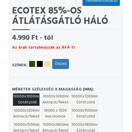
Termékinformáció
ECOTEX 85%-OS
ÁTLÁTÁSGÁTLÓ HÁLÓ
4.990 Ft - tól
Az árak tartalmazzák az ÁFÁ-t!
Összes
SZÍNEK:
MÉRETEK SZÉLESSÉG X MAGASSÁG (MM):
10000x1000mm
10000x1000mm
10000x1200mm
Sötétzöld
Antracit/fekete
Sötétzöld
10000x1200mm
10000 x 1500
10000x1500mm
Antracit/fekete
mm Homok
Sötétzöld
10000x1500mm
10000x1800mm
10000x1800mm
Antracit/fekete
Antracit/fekete
Sötétzöld