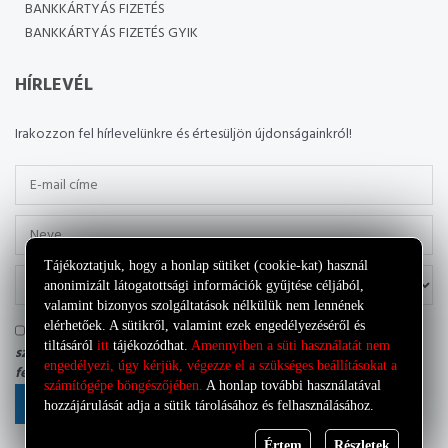
BANKKÁRTYÁS FIZETÉS
BANKKÁRTYÁS FIZETÉS GYIK
HÍRLEVÉL
Irakozzon fel hírlevelünkre és értesüljön újdonságainkról!
Tájékoztatjuk, hogy a honlap sütiket (cookie-kat) használ
anonimizált látogatottsági információk gyűjtése céljából,
valamint bizonyos szolgáltatások nélkülük nem lennének
elérhetőek. A sütikről, valamint ezek engedélyezéséről és
Tudomásul veszem, hogy az adatkezelő a most megadott
tiltásáról
itt
tájékozódhat.
Amennyiben a süti használatát nem
személyes adataimat a saját
Adatkezelési tájékoztatójának
engedélyezi, úgy kérjük, végezze el a szükséges beállításokat a
feltételei szerint kezelheti.
számítógépe böngészőjében.
A honlap további használatával
FELIRATKOZÁS
hozzájárulását adja a sütik tárolásához és felhasználásához.
Értem
Részletek