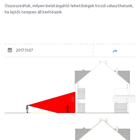
Összeszedtük, milyen belátásgátló lehetőségek közül választhatunk,
ha lejtős terepen áll kerítésünk.
2017.11.07