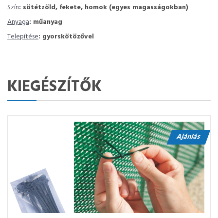
Szín
: sötétzöld, fekete, homok (egyes magasságokban)
Anyaga
: műanyag
Telepítése
: gyorskötözővel
KIEGÉSZÍTŐK
Ajánlás