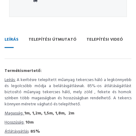
LEÍRÁS
TELEPÍTÉSI ÚTMUTATÓ
TELEPÍTÉSI VIDEÓ
Termékismertető:
Leírás:
A kerítésre telepített műanyag tekercses háló a legkönnyebb
és legolcsóbb módja a belátásgátlásnak. 85%-os átlátáságátlást
biztosító műanyag tekercses háló, mely zöld , fekete és homok
színben több magasságban és hosszúságban rendelhető. A tekercs
könnyen méretre vágható és telepíthető.
Magasság:
1m, 1,2m, 1,5m, 1,8m, 2m
Hosszúság:
10m
Átlátásgátlás
:
85%