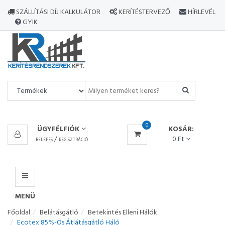
MINDEN
SZÁLLÍTÁSI DÍJ KALKULÁTOR
KERÍTÉSTERVEZŐ
HÍRLEVÉL
TERMÉK
GYIK
MENÜ
0
ÜGYFÉLFIÓK
KOSÁR:
/
0 Ft
BELÉPÉS
REGISZTRÁCIÓ
MENÜ
Főoldal
Belátásgátló
Betekintés Elleni Hálók
Ecotex 85%-Os Átlátásgátló Háló