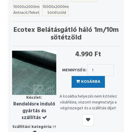
10000x2000mm
10000x2000mm
Antracit/fekete
Sötétzöld
Ecotex Belátásgátló háló 1m/10m
sötétzöld
4.990 Ft
MENNYISÉG:
KOSÁRBA
A kosárba helyezés nem kötelez
Készlet:
vásárlásra, viszont megmutatja a
Rendelésre induló
végösszeget és a szállítási díjat!
gyártás és
szállítás
Szállítási kategória:
H