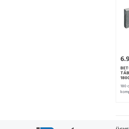
6.9
BET
TÁ
180
180 
komp