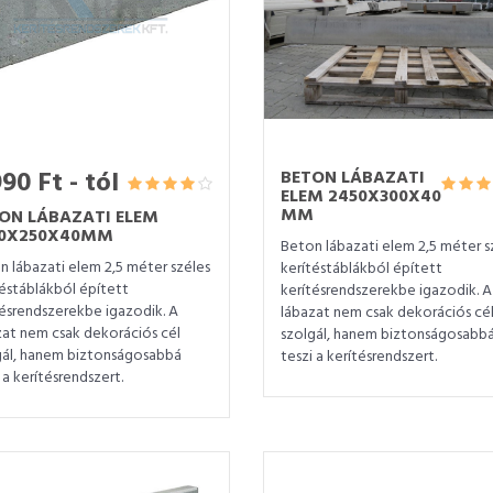
90 Ft - tól
BETON LÁBAZATI
ELEM 2450X300X40
MM
ON LÁBAZATI ELEM
50X250X40MM
Beton lábazati elem 2,5 méter s
n lábazati elem 2,5 méter széles
kerítéstáblákból épített
téstáblákból épített
kerítésrendszerekbe igazodik. A
tésrendszerekbe igazodik. A
lábazat nem csak dekorációs cé
zat nem csak dekorációs cél
szolgál, hanem biztonságosabb
gál, hanem biztonságosabbá
teszi a kerítésrendszert.
 a kerítésrendszert.