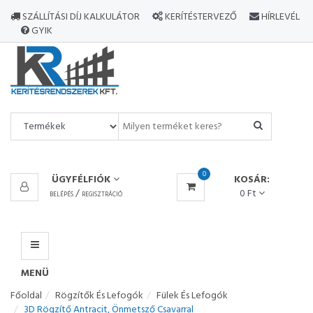
MINDEN
SZÁLLÍTÁSI DÍJ KALKULÁTOR
KERÍTÉSTERVEZŐ
HÍRLEVÉL
TERMÉK
GYIK
MENÜ
0
ÜGYFÉLFIÓK
KOSÁR:
/
0 Ft
BELÉPÉS
REGISZTRÁCIÓ
MENÜ
Főoldal
Rögzítők És Lefogók
Fülek És Lefogók
3D Rögzítő Antracit, Önmetsző Csavarral