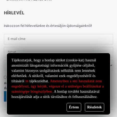
HÍRLEVÉL
Irakozzon fel hírlevelünkre és értesüljön újdonságainkról!
Tájékoztatjuk, hogy a honlap sütiket (cookie-kat) használ
anonimizált látogatottsági információk gyűjtése céljából,
valamint bizonyos szolgáltatások nélkülük nem lennének
elérhetőek. A sütikről, valamint ezek engedélyezéséről és
Tudomásul veszem, hogy az adatkezelő a most megadott
tiltásáról
itt
tájékozódhat.
Amennyiben a süti használatát nem
személyes adataimat a saját
Adatkezelési tájékoztatójának
engedélyezi, úgy kérjük, végezze el a szükséges beállításokat a
feltételei szerint kezelheti.
számítógépe böngészőjében.
A honlap további használatával
FELIRATKOZÁS
hozzájárulását adja a sütik tárolásához és felhasználásához.
Értem
Részletek