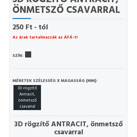
ÖNMETSZŐ CSAVARRAL
250 Ft - tól
Az árak tartalmazzák az ÁFÁ-t!
SZÍN:
MÉRETEK SZÉLESSÉG X MAGASSÁG (MM):
3D rögzítő
Antracit,
önmetsző
csavarral
3D rögzítő ANTRACIT, önmetsző
csavarral