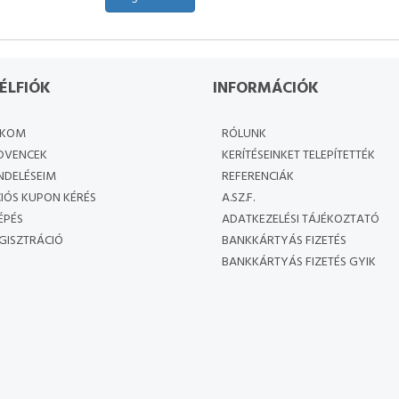
ÉLFIÓK
INFORMÁCIÓK
ÓKOM
RÓLUNK
DVENCEK
KERÍTÉSEINKET TELEPÍTETTÉK
NDELÉSEIM
REFERENCIÁK
IÓS KUPON KÉRÉS
A.SZ.F.
ÉPÉS
ADATKEZELÉSI TÁJÉKOZTATÓ
GISZTRÁCIÓ
BANKKÁRTYÁS FIZETÉS
BANKKÁRTYÁS FIZETÉS GYIK