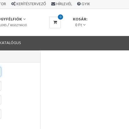
ÁTOR
KERÍTÉSTERVEZŐ
HÍRLEVÉL
GYIK
0
ÜGYFÉLFIÓK
KOSÁR:
/
0 Ft
LÉPÉS
REGISZTRÁCIÓ
KATALÓGUS