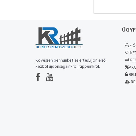
ÜGYF
FI
KE
RE
Kövessen bennünket és értesüljön első
kézből újdonságainkról, tippeinkről.
AKC
BEL
RE