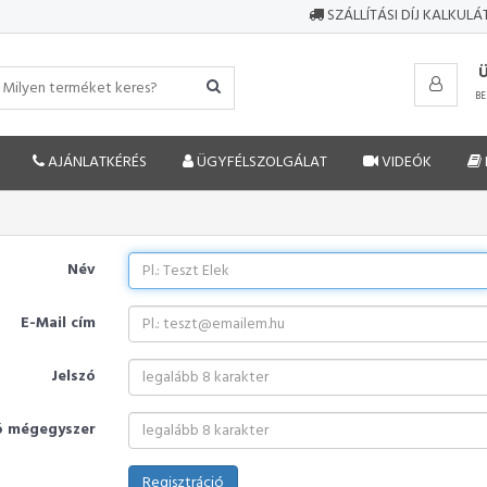
SZÁLLÍTÁSI DÍJ KALKUL
BE
AJÁNLATKÉRÉS
ÜGYFÉLSZOLGÁLAT
VIDEÓK
Név
E-Mail cím
Jelszó
ó mégegyszer
Regisztráció