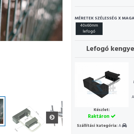
MÉRETEK SZÉLESSÉG X MAGA
40x60mm
lefogó
Lefogó kengye
A
Készlet:
Raktáron
Szállítási kategória:
A