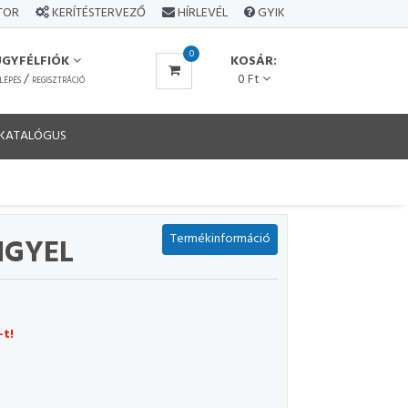
ÁTOR
KERÍTÉSTERVEZŐ
HÍRLEVÉL
GYIK
0
ÜGYFÉLFIÓK
KOSÁR:
/
0 Ft
LÉPÉS
REGISZTRÁCIÓ
KATALÓGUS
Termékinformáció
NGYEL
-t!