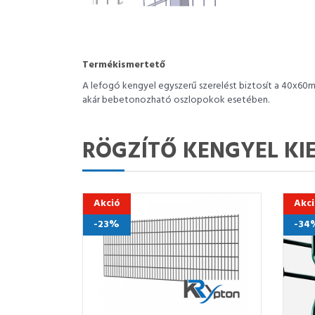
Termékismertető
A lefogó kengyel egyszerű szerelést biztosít a 40x60m
akár bebetonozható oszlopokok esetében.
RÖGZÍTŐ KENGYEL KI
Akció
Akc
-23%
-34