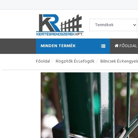
MINDEN TERMÉK
FŐOLDAL
Főoldal
Rögzítők És Lefogók
Bilincsek És Kengyel