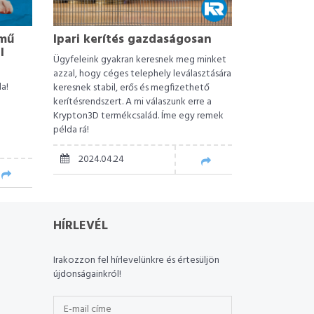
rmű
Ipari kerítés gazdaságosan
l
Ügyfeleink gyakran keresnek meg minket
azzal, hogy céges telephely leválasztására
a!
keresnek stabil, erős és megfizethető
kerítésrendszert. A mi válaszunk erre a
Krypton3D termékcsalád. Íme egy remek
példa rá!
2024.04.24
HÍRLEVÉL
Irakozzon fel hírlevelünkre és értesüljön
újdonságainkról!