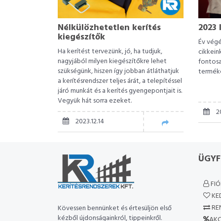
Nélkülözhetetlen kerítés
2023 
kiegészítők
Év végé
Ha kerítést tervezünk, jó, ha tudjuk,
cikkein
nagyjából milyen kiegészítőkre lehet
fontosa
szükségünk, hiszen így jobban átláthatjuk
terméke
a kerítésrendszer teljes árát, a telepítéssel
járó munkát és a kerítés gyengepontjait is.
Vegyük hát sorra ezeket.
20
2023.12.14
ÜGYF
FI
KE
RE
Kövessen bennünket és értesüljön első
kézből újdonságainkról, tippeinkről.
AKC