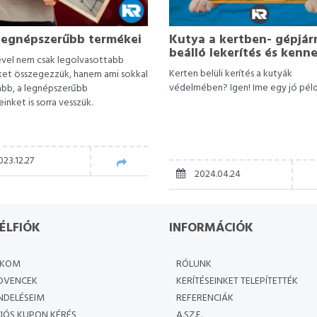
legnépszerűbb termékei
Kutya a kertben- gépjá
beálló lekerítés és kenne
vel nem csak legolvasottabb
Kerten belüli kerítés a kutyák
ket összegezzük, hanem ami sokkal
védelmében? Igen! Ime egy jó péld
bb, a legnépszerűbb
inket is sorra vesszük.
23.12.27
2024.04.24
ÉLFIÓK
INFORMÁCIÓK
ÓKOM
RÓLUNK
DVENCEK
KERÍTÉSEINKET TELEPÍTETTÉK
NDELÉSEIM
REFERENCIÁK
IÓS KUPON KÉRÉS
A.SZ.F.