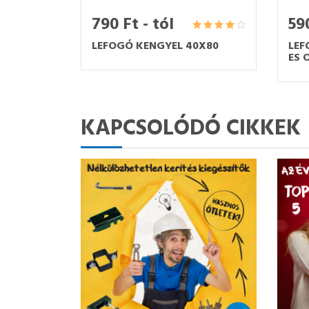
790 Ft - tól
590
LEFOGÓ KENGYEL 40X80
LEF
ES 
KAPCSOLÓDÓ CIKKEK