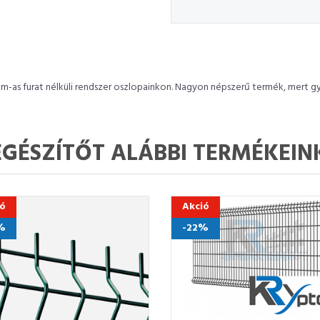
m-as furat nélküli rendszer oszlopainkon. Nagyon népszerű termék, mert g
EGÉSZÍTŐT ALÁBBI TERMÉKEIN
ió
Akció
%
-22%