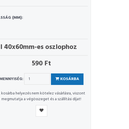
SSÁG (MM):
l 40x60mm-es oszlophoz
590 Ft
MENNYISÉG:
KOSÁRBA
 kosárba helyezés nem kötelez vásárlásra, viszont
megmutatja a végösszeget és a szállítási díjat!