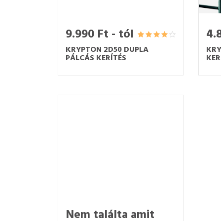
9.990 Ft - tól
4.8
KRYPTON 2D50 DUPLA
KRY
PÁLCÁS KERÍTÉS
KER
Nem találta amit