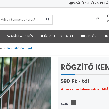
SZÁLLÍTÁSI DÍJ KALKUL
BE
AJÁNLATKÉRÉS
ÜGYFÉLSZOLGÁLAT
VIDEÓK
ek
Rögzítő Kengyel
RÖGZÍTŐ KE
590 Ft - tól
Az árak tartalmazzák az ÁFÁ
SZÍN: