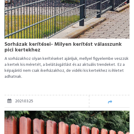
Sorházak kerítései- Milyen kerítést válasszunk
pici kertekhez
A sorházakhoz olyan kerítéseket ajánljuk, mellyel figyelembe veszzük
a kertek kis méretét, a belátásgátlást és az aktuális trendeket. Ez a
képajánló nem csak ikerházakhoz, de vidéki kis kertekhez is ihletet
adhatnak.
2021.03.25