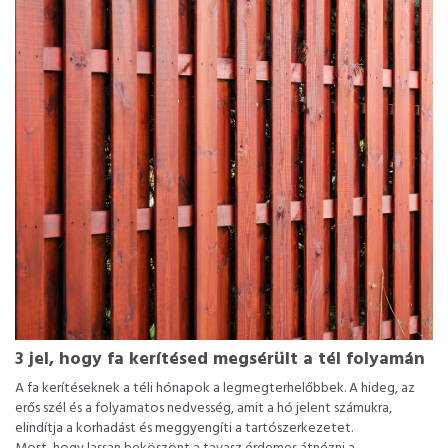
3 jel, hogy fa kerítésed megsérült a tél folyamán
A fa kerítéseknek a téli hónapok a legmegterhelőbbek. A hideg, az
erős szél és a folyamatos nedvesség, amit a hó jelent számukra,
elindítja a korhadást és meggyengíti a tartószerkezetet.