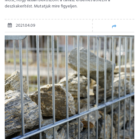
Most, hogy lassan beköszönt a tavasz érdemes átnézni a
deszkakerítést. Mutatjuk mire figyeljen.
2021.04.09