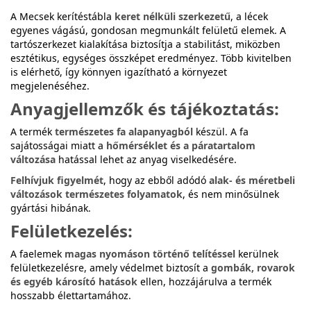
A Mecsek kerítéstábla
keret nélküli szerkezetű
, a lécek
egyenes vágású, gondosan megmunkált felületű elemek. A
tartószerkezet kialakítása biztosítja a stabilitást, miközben
esztétikus, egységes összképet eredményez. Több kivitelben
is elérhető, így könnyen igazítható a környezet
megjelenéséhez.
Anyagjellemzők és tájékoztatás:
A termék
természetes fa alapanyagból
készül. A fa
sajátosságai miatt a
hőmérséklet és a páratartalom
változása
hatással lehet az anyag viselkedésére.
Felhívjuk figyelmét
, hogy az ebből adódó
alak- és méretbeli
változások természetes folyamatok
, és nem minősülnek
gyártási hibának.
Felületkezelés:
A faelemek
magas nyomáson történő telítéssel
kerülnek
felületkezelésre, amely védelmet biztosít a
gombák, rovarok
és egyéb károsító hatások
ellen, hozzájárulva a termék
hosszabb élettartamához.