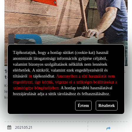
Tájékoztatjuk, hogy a honlap sütiket (cookie-kat) használ
anonimizált látogatottsági információk gyűjtése céljából,
valamint bizonyos szolgáltatások nélkülük nem lennének
10 pont amit érdemes figyelembe venni a kerítés
elérhetőek. A sütikről, valamint ezek engedélyezéséről és
telepítésekor
tiltásáról
itt
tájékozódhat.
Amennyiben a süti használatát nem
engedélyezi, úgy kérjük, végezze el a szükséges beállításokat a
Kerítésépítésen töri a fejét? Ezen a héten megvizsgáljuk a tíz
számítógépe böngészőjében.
A honlap további használatával
legfontosabb dolgot, amelyet figyelembe kell venni egy új
hozzájárulását adja a sütik tárolásához és felhasználásához.
kerítésprojekt indításakor.
Értem
Részletek
2021.05.21