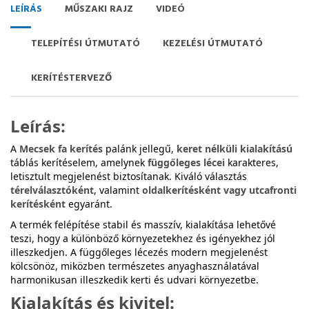
LEÍRÁS
MŰSZAKI RAJZ
VIDEÓ
TELEPÍTÉSI ÚTMUTATÓ
KEZELÉSI ÚTMUTATÓ
KERÍTÉSTERVEZŐ
Leírás:
A
Mecsek fa kerítés
palánk jellegű,
keret nélküli kialakítású
táblás kerítéselem, amelynek
függőleges lécei
karakteres,
letisztult megjelenést biztosítanak. Kiváló választás
térelválasztóként
, valamint
oldalkerítésként vagy utcafronti
kerítésként
egyaránt.
A termék felépítése stabil és masszív, kialakítása lehetővé
teszi, hogy a különböző környezetekhez és igényekhez jól
illeszkedjen. A függőleges lécezés modern megjelenést
kölcsönöz, miközben természetes anyaghasználatával
harmonikusan illeszkedik kerti és udvari környezetbe.
Kialakítás és kivitel: