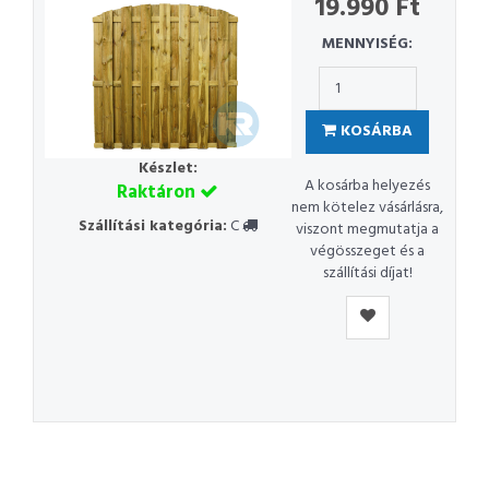
19.990 Ft
MENNYISÉG:
KOSÁRBA
Készlet:
A kosárba helyezés
Raktáron
nem kötelez vásárlásra,
Szállítási kategória:
C
viszont megmutatja a
végösszeget és a
szállítási díjat!