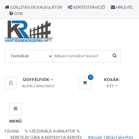
MINDEN
SZÁLLÍTÁSI DÍJ KALKULÁTOR
KERÍTÉSTERVEZŐ
HÍRLEVÉL
TERMÉK
GYIK
MENÜ
0
ÜGYFÉLFIÓK
KOSÁR:
/
0 Ft
BELÉPÉS
REGISZTRÁCIÓ
MENÜ
Főoldal
% SZEZONÁLIS AJÁNLATOK %
KERETEZD ÚJRA A KERTED! FA-KERITÉS
Mecsek Táblás Fakerítés