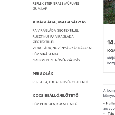
REFLEX STEP GRASS MŰFÜVES
GUMILAP
VIRÁGLÁDA, MAGASÁGYÁS
FA VIRÁGLÁDA GEOTEXTILLEL
RUSZTIKUS FA VIRÁGLÁDA
14.
GEOTEXTILLEL
VIRÁGLÁDA, NÖVÉNYÁGYÁS RÁCCSAL
KO
FÉM VIRÁGLÁDA
Időjá
GABION KERTI NÖVÉNYÁGYÁS
komp
PERGOLÁK
PERGOLA, LUGAS NÖVÉNYFUTTATÓ
A komp
KOCSIBEÁLLÓ/ELŐTETŐ
környez
- Hull
FÉM PERGOLA, KOCSIBEÁLLÓ
anyagok
- Táp