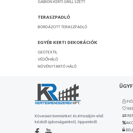
GABION KERTI GRILL SZETT
TERASZPADLÓ
BORDÁZOTT TERASZPADLÓ
EGYÉB KERTI DEKORÁCIÓK
GEOTEXTIL
VÉDŐHÁLÓ
NÖVÉNYTARTÓ HÁLÓ
ÜGYF
FI
KE
RE
Kövessen bennünket és értesüljön első
kézből újdonságainkról, tippeinkről.
AKC
BEL