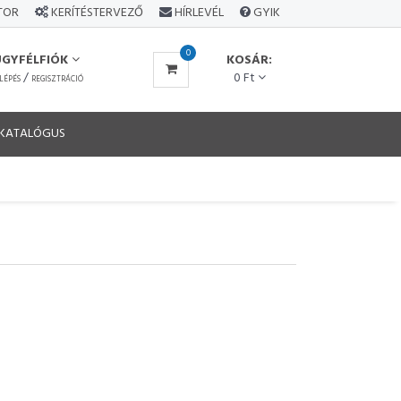
ÁTOR
KERÍTÉSTERVEZŐ
HÍRLEVÉL
GYIK
0
ÜGYFÉLFIÓK
KOSÁR:
/
0 Ft
LÉPÉS
REGISZTRÁCIÓ
KATALÓGUS