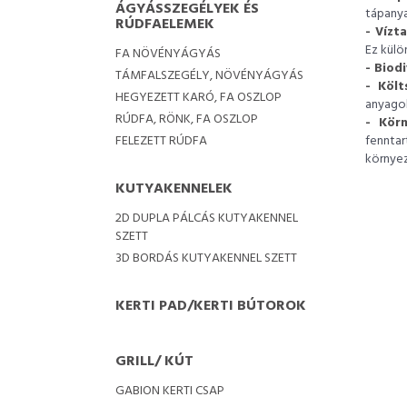
ÁGYÁSSZEGÉLYEK ÉS
tápanya
RÚDFAELEMEK
- Vízt
Ez külö
FA NÖVÉNYÁGYÁS
- Biod
TÁMFALSZEGÉLY, NÖVÉNYÁGYÁS
- Költ
HEGYEZETT KARÓ, FA OSZLOP
anyagok
RÚDFA, RÖNK, FA OSZLOP
- Körn
FELEZETT RÚDFA
fenntar
környez
KUTYAKENNELEK
2D DUPLA PÁLCÁS KUTYAKENNEL
SZETT
3D BORDÁS KUTYAKENNEL SZETT
KERTI PAD/KERTI BÚTOROK
GRILL/ KÚT
GABION KERTI CSAP