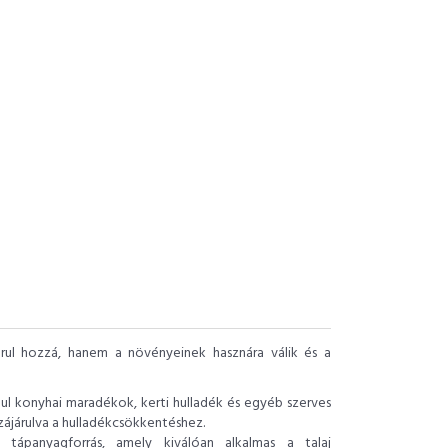
rul hozzá, hanem a növényeinek hasznára válik és a
ául konyhai maradékok, kerti hulladék és egyéb szerves
zájárulva a hulladékcsökkentéshez.
ápanyagforrás, amely kiválóan alkalmas a talaj