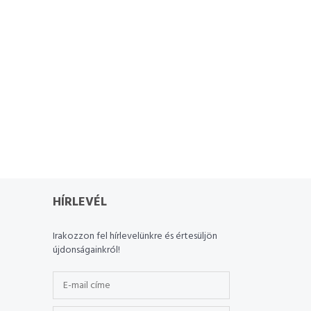
HÍRLEVÉL
Irakozzon fel hírlevelünkre és értesüljön
újdonságainkról!