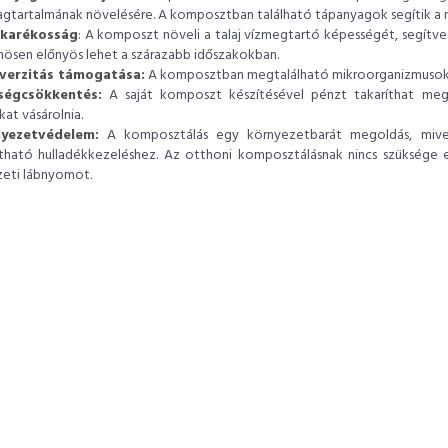
gtartalmának növelésére. A komposztban található tápanyagok segítik a
akarékosság
: A komposzt növeli a talaj vízmegtartó képességét, segítve
nösen előnyös lehet a szárazabb időszakokban.
iverzitás támogatása:
A komposztban megtalálható mikroorganizmusok és 
ségcsökkentés:
A saját komposzt készítésével pénzt takaríthat meg,
at vásárolnia.
yezetvédelem:
A komposztálás egy környezetbarát megoldás, mivel
tható hulladékkezeléshez. Az otthoni komposztálásnak nincs szüksége e
eti lábnyomot.