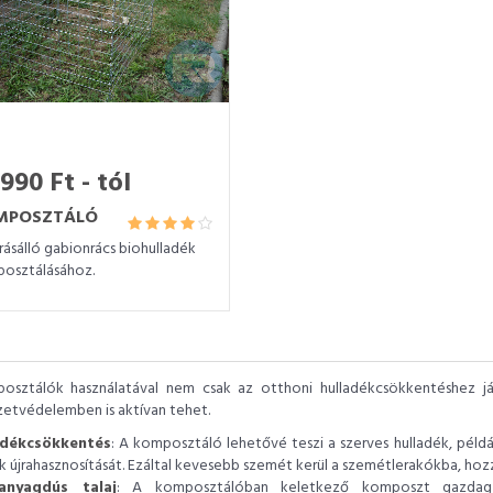
990 Ft - tól
MPOSZTÁLÓ
rásálló gabionrács biohulladék
osztálásához.
osztálók használatával nem csak az otthoni hulladékcsökkentéshez já
etvédelemben is aktívan tehet.
adékcsökkentés
: A komposztáló lehetővé teszi a szerves hulladék, péld
 újrahasznosítását. Ezáltal kevesebb szemét kerül a szemétlerakókba, hoz
anyagdús talaj
: A komposztálóban keletkező komposzt gazdag t