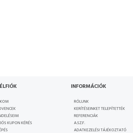
ÉLFIÓK
INFORMÁCIÓK
ÓKOM
RÓLUNK
DVENCEK
KERÍTÉSEINKET TELEPÍTETTÉK
NDELÉSEIM
REFERENCIÁK
IÓS KUPON KÉRÉS
A.SZ.F.
ÉPÉS
ADATKEZELÉSI TÁJÉKOZTATÓ