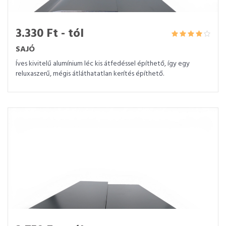
3.330 Ft - tól
SAJÓ
Íves kivitelű alumínium léc kis átfedéssel építhető, így egy
reluxaszerű, mégis átláthatatlan kerítés építhető.