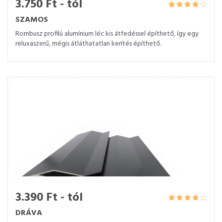
3.750 Ft - tól
SZAMOS
Rombusz profilú alumínium léc kis átfedéssel építhető, így egy
reluxaszerű, mégis átláthatatlan kerítés építhető.
3.390 Ft - tól
DRÁVA