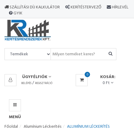
MINDEN
SZÁLLÍTÁSI DÍJ KALKULÁTOR
KERÍTÉSTERVEZŐ
HÍRLEVÉL
TERMÉK
GYIK
MENÜ
0
ÜGYFÉLFIÓK
KOSÁR:
/
0 Ft
BELÉPÉS
REGISZTRÁCIÓ
MENÜ
Főoldal
Alumínium Léckerítés
ALUMÍNIUM LÉCKERÍTÉS