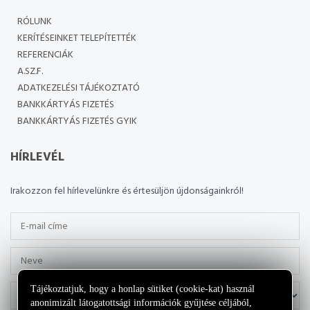
RÓLUNK
KERÍTÉSEINKET TELEPÍTETTÉK
REFERENCIÁK
A.SZ.F.
ADATKEZELÉSI TÁJÉKOZTATÓ
BANKKÁRTYÁS FIZETÉS
BANKKÁRTYÁS FIZETÉS GYIK
HÍRLEVÉL
Irakozzon fel hírlevelünkre és értesüljön újdonságainkról!
Tájékoztatjuk, hogy a honlap sütiket (cookie-kat) használ
anonimizált látogatottsági információk gyűjtése céljából,