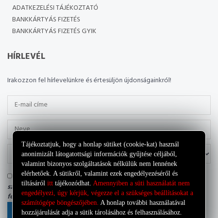
ADATKEZELÉSI TÁJÉKOZTATÓ
BANKKÁRTYÁS FIZETÉS
BANKKÁRTYÁS FIZETÉS GYIK
HÍRLEVÉL
Irakozzon fel hírlevelünkre és értesüljön újdonságainkról!
Tájékoztatjuk, hogy a honlap sütiket (cookie-kat) használ
anonimizált látogatottsági információk gyűjtése céljából,
valamint bizonyos szolgáltatások nélkülük nem lennének
elérhetőek. A sütikről, valamint ezek engedélyezéséről és
Tudomásul veszem, hogy az adatkezelő a most megadott
tiltásáról
itt
tájékozódhat.
Amennyiben a süti használatát nem
személyes adataimat a saját
Adatkezelési tájékoztatójának
engedélyezi, úgy kérjük, végezze el a szükséges beállításokat a
feltételei szerint kezelheti.
számítógépe böngészőjében.
A honlap további használatával
FELIRATKOZÁS
hozzájárulását adja a sütik tárolásához és felhasználásához.