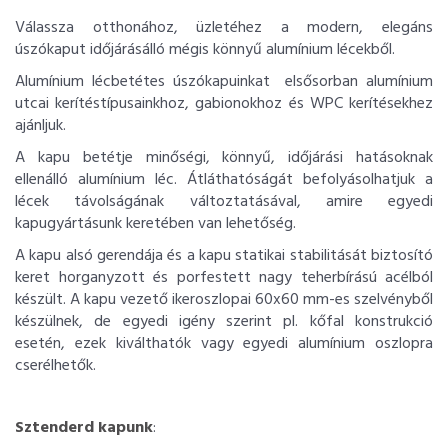
Válassza otthonához, üzletéhez a modern, elegáns
úszókaput időjárásálló mégis könnyű alumínium lécekből.
Alumínium lécbetétes úszókapuinkat elsősorban alumínium
utcai kerítéstípusainkhoz, gabionokhoz és WPC kerítésekhez
ajánljuk.
A kapu betétje minőségi, könnyű, időjárási hatásoknak
ellenálló alumínium léc. Átláthatóságát befolyásolhatjuk a
lécek távolságának változtatásával, amire egyedi
kapugyártásunk keretében van lehetőség.
A kapu alsó gerendája és a kapu statikai stabilitását biztosító
keret horganyzott és porfestett nagy teherbírású acélból
készült. A kapu vezető ikeroszlopai 60x60 mm-es szelvényből
készülnek, de egyedi igény szerint pl. kőfal konstrukció
esetén, ezek kiválthatók vagy egyedi alumínium oszlopra
cserélhetők.
Sztenderd kapunk
: