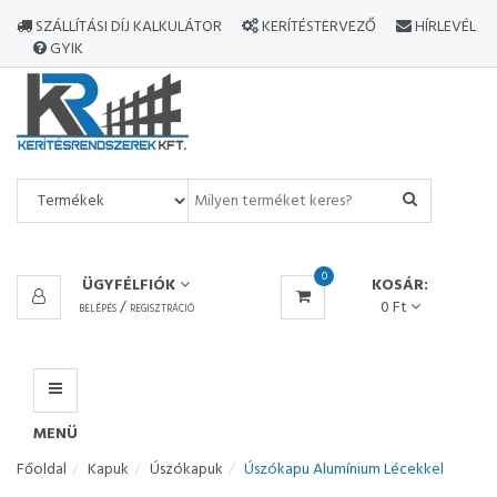
MINDEN
SZÁLLÍTÁSI DÍJ KALKULÁTOR
KERÍTÉSTERVEZŐ
HÍRLEVÉL
TERMÉK
GYIK
MENÜ
0
ÜGYFÉLFIÓK
KOSÁR:
/
0 Ft
BELÉPÉS
REGISZTRÁCIÓ
MENÜ
Főoldal
Kapuk
Úszókapuk
Úszókapu Alumínium Lécekkel