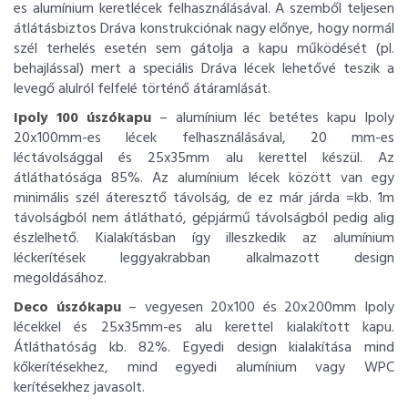
es alumínium keretlécek felhasználásával. A szemből teljesen
átlátásbiztos Dráva konstrukciónak nagy előnye, hogy normál
szél terhelés esetén sem gátolja a kapu működését (pl.
behajlással) mert a speciális Dráva lécek lehetővé teszik a
levegő alulról felfelé történő átáramlását.
Ipoly 100 úszókapu
– alumínium léc betétes kapu Ipoly
20x100mm-es lécek felhasználásával, 20 mm-es
léctávolsággal és 25x35mm alu kerettel készül. Az
átláthatósága 85%. Az alumínium lécek között van egy
minimális szél áteresztő távolság, de ez már járda =kb. 1m
távolságból nem átlátható, gépjármű távolságból pedig alig
észlelhető. Kialakításban így illeszkedik az alumínium
léckerítések leggyakrabban alkalmazott design
megoldásához.
Deco úszókapu
– vegyesen 20x100 és 20x200mm Ipoly
lécekkel és 25x35mm-es alu kerettel kialakított kapu.
Átláthatóság kb. 82%. Egyedi design kialakítása mind
kőkerítésekhez, mind egyedi alumínium vagy WPC
kerítésekhez javasolt.