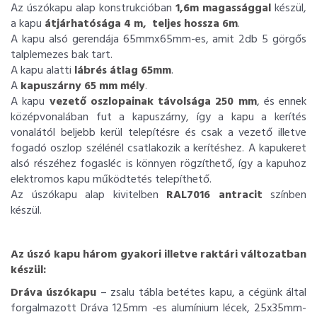
Az úszókapu alap konstrukcióban
1,6m magassággal
készül,
a kapu
átjárhatósága 4 m, teljes hossza 6m
.
A kapu alsó gerendája 65mmx65mm-es, amit 2db 5 görgős
talplemezes bak tart.
A kapu alatti
lábrés átlag 65mm
.
A
kapuszárny 65 mm mély
.
A kapu
vezető oszlopainak távolsága 250 mm
, és ennek
középvonalában fut a kapuszárny, így a kapu a kerítés
vonalától beljebb kerül telepítésre és csak a vezető illetve
fogadó oszlop szélénél csatlakozik a kerítéshez. A kapukeret
alsó részéhez fogasléc is könnyen rögzíthető, így a kapuhoz
elektromos kapu működtetés telepíthető.
Az úszókapu alap kivitelben
RAL7016 antracit
színben
készül.
Az úszó kapu három gyakori illetve raktári változatban
készül:
Dráva úszókapu
– zsalu tábla betétes kapu, a cégünk által
forgalmazott Dráva 125mm -es alumínium lécek, 25x35mm-