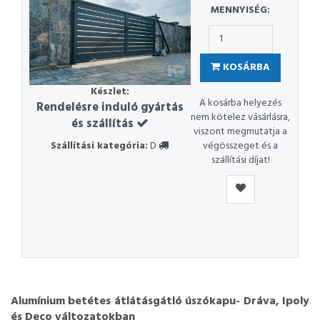
MENNYISÉG:
KOSÁRBA
Készlet:
A kosárba helyezés
Rendelésre induló gyártás
nem kötelez vásárlásra,
és szállítás
viszont megmutatja a
Szállítási kategória:
D
végösszeget és a
szállítási díjat!
Alumínium betétes átlátásgátló úszókapu- Dráva, Ipoly
és Deco változatokban