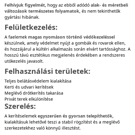
Felhívjuk figyelmét
, hogy az ebből adódó
alak- és méretbeli
változások természetes folyamatok
, és nem tekinthetők
gyártási hibának.
Felületkezelés:
A faelemek
magas nyomáson történő védőkezeléssel
készülnek, amely védelmet nyújt a gombák és rovarok ellen,
és hozzájárul a kültéri alkalmazás során elvárt tartóssághoz. A
hosszú távú esztétikus megjelenés érdekében a rendszeres
utókezelés javasolt.
Felhasználási területek:
Teljes belátásvédelem kialakítása
Kerti és udvari kerítések
Meglévő drótkerítés takarása
Privát terek elkülönítése
Szerelés:
A kerítéselemek
egyszerűen és gyorsan telepíthetők
,
kialakításuk lehetővé teszi a stabil rögzítést és a meglévő
szerkezetekhez való könnyű illesztést.