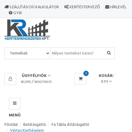
MINDEN
SZÁLLÍTÁSI DÍJ KALKULÁTOR
KERÍTÉSTERVEZŐ
HÍRLEVÉL
TERMÉK
GYIK
MENÜ
0
ÜGYFÉLFIÓK
KOSÁR:
/
0 Ft
BELÉPÉS
REGISZTRÁCIÓ
MENÜ
Főoldal
Belátásgátló
Fa Tábla Átlátásgátló
Vértes Kerítéselem