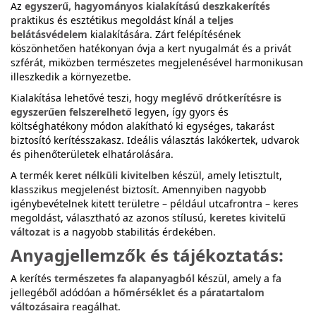
Az
egyszerű, hagyományos kialakítású deszkakerítés
praktikus és esztétikus megoldást kínál a
teljes
belátásvédelem
kialakítására. Zárt felépítésének
köszönhetően hatékonyan óvja a kert nyugalmát és a privát
szférát, miközben természetes megjelenésével harmonikusan
illeszkedik a környezetbe.
Kialakítása lehetővé teszi, hogy
meglévő drótkerítésre is
egyszerűen felszerelhető
legyen, így gyors és
költséghatékony módon alakítható ki egységes, takarást
biztosító kerítésszakasz. Ideális választás lakókertek, udvarok
és pihenőterületek elhatárolására.
A termék
keret nélküli kivitelben
készül, amely letisztult,
klasszikus megjelenést biztosít. Amennyiben nagyobb
igénybevételnek kitett területre – például utcafrontra – keres
megoldást, választható az azonos stílusú,
keretes kivitelű
változat
is a nagyobb stabilitás érdekében.
Anyagjellemzők és tájékoztatás:
A kerítés
természetes fa alapanyagból
készül, amely a fa
jellegéből adódóan a
hőmérséklet és a páratartalom
változásaira
reagálhat.