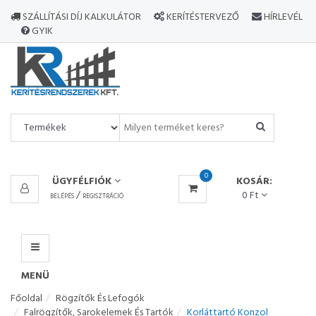
MINDEN
SZÁLLÍTÁSI DÍJ KALKULÁTOR
KERÍTÉSTERVEZŐ
HÍRLEVÉL
TERMÉK
GYIK
MENÜ
0
ÜGYFÉLFIÓK
KOSÁR:
/
0 Ft
BELÉPÉS
REGISZTRÁCIÓ
MENÜ
Főoldal
Rögzítők És Lefogók
Falrögzítők, Sarokelemek És Tartók
Korláttartó Konzol