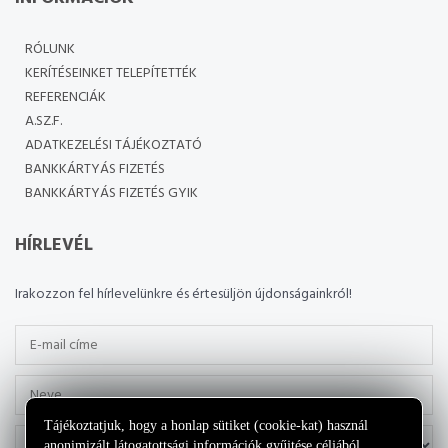
RÓLUNK
KERÍTÉSEINKET TELEPÍTETTÉK
REFERENCIÁK
A.SZ.F.
ADATKEZELÉSI TÁJÉKOZTATÓ
BANKKÁRTYÁS FIZETÉS
BANKKÁRTYÁS FIZETÉS GYIK
HÍRLEVÉL
Irakozzon fel hírlevelünkre és értesüljön újdonságainkról!
Tájékoztatjuk, hogy a honlap sütiket (cookie-kat) használ
anonimizált látogatottsági információk gyűjtése céljából,