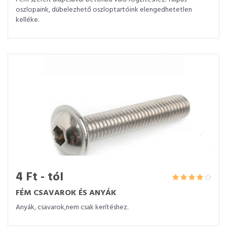
oszlopaink, dübelezhető oszloptartóink elengedhetetlen
kelléke.
4 Ft - tól
FÉM CSAVAROK ÉS ANYÁK
Anyák, csavarok,nem csak kerítéshez.