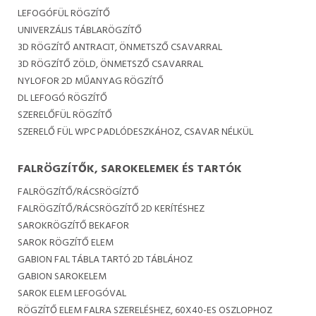
LEFOGÓFÜL RÖGZÍTŐ
UNIVERZÁLIS TÁBLARÖGZÍTŐ
3D RÖGZÍTŐ ANTRACIT, ÖNMETSZŐ CSAVARRAL
3D RÖGZÍTŐ ZÖLD, ÖNMETSZŐ CSAVARRAL
NYLOFOR 2D MŰANYAG RÖGZÍTŐ
DL LEFOGÓ RÖGZÍTŐ
SZERELŐFÜL RÖGZÍTŐ
SZERELŐ FÜL WPC PADLÓDESZKÁHOZ, CSAVAR NÉLKÜL
FALRÖGZÍTŐK, SAROKELEMEK ÉS TARTÓK
FALRÖGZÍTŐ/RÁCSRÖGÍZTŐ
FALRÖGZÍTŐ/RÁCSRÖGZÍTŐ 2D KERÍTÉSHEZ
SAROKRÖGZÍTŐ BEKAFOR
SAROK RÖGZÍTŐ ELEM
GABION FAL TÁBLA TARTÓ 2D TÁBLÁHOZ
GABION SAROKELEM
SAROK ELEM LEFOGÓVAL
RÖGZÍTŐ ELEM FALRA SZERELÉSHEZ, 60X40-ES OSZLOPHOZ