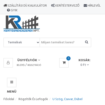
MINDEN
SZÁLLÍTÁSI DÍJ KALKULÁTOR
KERÍTÉSTERVEZŐ
HÍRLEVÉL
TERMÉK
GYIK
MENÜ
0
ÜGYFÉLFIÓK
KOSÁR:
/
0 Ft
BELÉPÉS
REGISZTRÁCIÓ
MENÜ
Főoldal
Rögzítők És Lefogók
U Szög, Csavar, Dübel