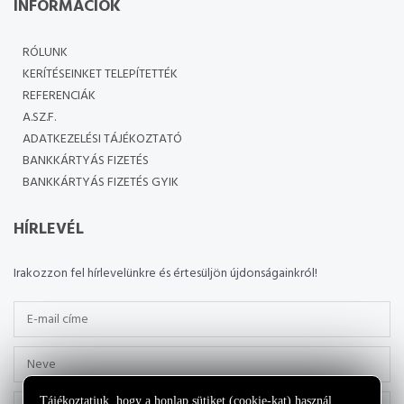
INFORMÁCIÓK
RÓLUNK
KERÍTÉSEINKET TELEPÍTETTÉK
REFERENCIÁK
A.SZ.F.
ADATKEZELÉSI TÁJÉKOZTATÓ
BANKKÁRTYÁS FIZETÉS
BANKKÁRTYÁS FIZETÉS GYIK
HÍRLEVÉL
Irakozzon fel hírlevelünkre és értesüljön újdonságainkról!
Tájékoztatjuk, hogy a honlap sütiket (cookie-kat) használ