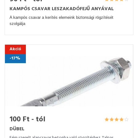
KAMPÓS CSAVAR LESZAKADÓFEJŰ ANYÁVAL
A kampós csavar a kerítés elemeink biztonsági rögzítését
szolgálja
Akció
-17%
100 Ft - tól
DÜBEL
Fém szerelt alapcsavar betonba való rögzítéshez. Talpas