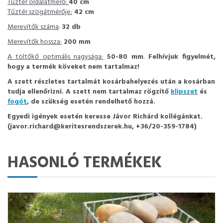
Tűztér oldalátmérő:
40 cm
Tűztér szögátmérője:
42 cm
Merevítők száma
:
32 db
Merevítők hossza:
200 mm
A töltőkő optimális nagysága:
50-80 mm
.
Felhívjuk figyelmét,
hogy a termék köveket nem tartalmaz!
A szett részletes tartalmát kosárbahelyezés után a kosárban
tudja ellenőrizni. A szett nem tartalmaz rögzítő
klipszet
és
fogót
, de szükség esetén rendelhető hozzá.
Egyedi igények esetén keresse Jávor Richárd kollégánkat.
(javor.richard@keritesrendszerek.hu, +36/20-359-1784)
HASONLÓ TERMÉKEK