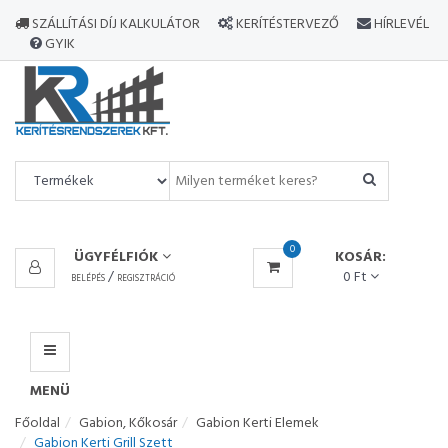
MINDEN
SZÁLLÍTÁSI DÍJ KALKULÁTOR
KERÍTÉSTERVEZŐ
HÍRLEVÉL
TERMÉK
GYIK
MENÜ
0
ÜGYFÉLFIÓK
KOSÁR:
/
0 Ft
BELÉPÉS
REGISZTRÁCIÓ
MENÜ
Főoldal
Gabion, Kőkosár
Gabion Kerti Elemek
Gabion Kerti Grill Szett