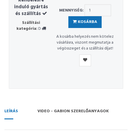
Rendelésre
induló gyártás
MENNYISÉG:
és szállítás
KOSÁRBA
Szállítási
kategória:
D
A kosárba helyezés nem kötelez
vásárlásra, viszont megmutatja a
végösszeget és a szállítási díjat!
LEÍRÁS
VIDEO - GABION SZERELŐANYAGOK