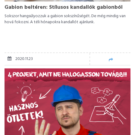
Gabion beltéren: Stílusos kandallók gabionból
Sokszor hangsúlyozzuk a gabion sokszínűségét. De még mindig van
hová fokozni. A téli hónapokra kandallót ajánlunk.
2020.11.23