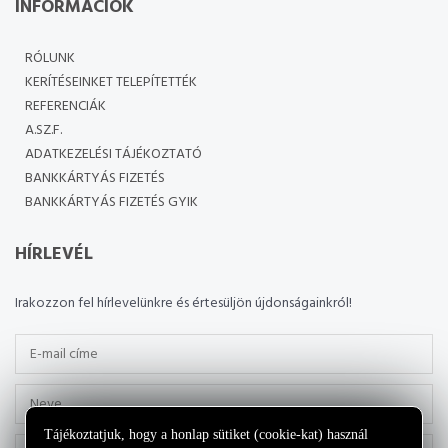
INFORMÁCIÓK
RÓLUNK
KERÍTÉSEINKET TELEPÍTETTÉK
REFERENCIÁK
A.SZ.F.
ADATKEZELÉSI TÁJÉKOZTATÓ
BANKKÁRTYÁS FIZETÉS
BANKKÁRTYÁS FIZETÉS GYIK
HÍRLEVÉL
Irakozzon fel hírlevelünkre és értesüljön újdonságainkról!
Tájékoztatjuk, hogy a honlap sütiket (cookie-kat) használ