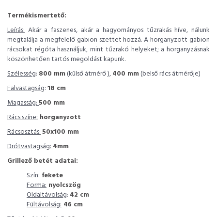
Termékismertető:
Leírás:
Akár a faszenes, akár a hagyományos tűzrakás híve, nálunk
megtalálja a megfelelő gabion szettet hozzá. A horganyzott gabion
rácsokat régóta használjuk, mint tűzrakó helyeket; a horganyzásnak
köszönhetően tartós megoldást kapunk.
Szélesség
:
800 mm
(külső átmérő ),
400 mm
(belső rács átmérője)
Falvastagság
:
18 cm
Magasság:
500 mm
Rács színe:
horganyzott
Rácsosztás:
50x100 mm
Drótvastagság:
4mm
Grillező betét adatai:
Szín:
fekete
Forma:
nyolcszög
Oldaltávolság
:
42 cm
Fültávolság:
46 cm