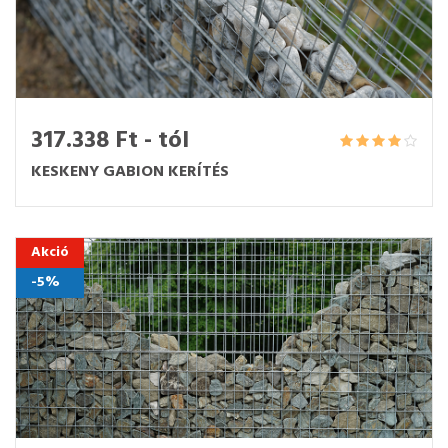
317.338 Ft - tól
KESKENY GABION KERÍTÉS
Akció
-5%