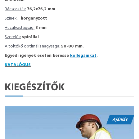
Rácsosztás:
76,2x76,2 mm
Színek:
horganyzott
Huzalvastagság:
3 mm
Szerelés:
spirállal
A töltőkő optimális nagysága:
50-80 mm.
Egyedi igények esetén keresse
kollégáinkat
.
KATALÓGUS
KIEGÉSZÍTŐK
Ajánlás