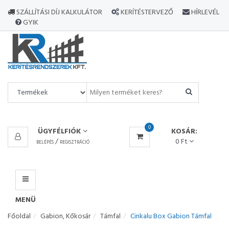
MINDEN
SZÁLLÍTÁSI DÍJ KALKULÁTOR
KERÍTÉSTERVEZŐ
HÍRLEVÉL
TERMÉK
GYIK
MENÜ
0
ÜGYFÉLFIÓK
KOSÁR:
/
0 Ft
BELÉPÉS
REGISZTRÁCIÓ
MENÜ
Főoldal
Gabion, Kőkosár
Támfal
Cinkalu Box Gabion Támfal