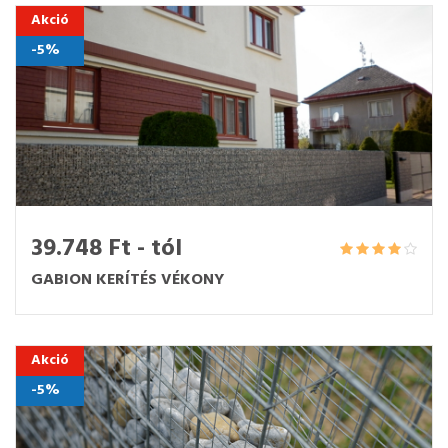
Akció
-5%
39.748 Ft - tól
GABION KERÍTÉS VÉKONY
Akció
-5%