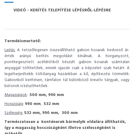
VIDEÓ - KERÍTÉS TELEPÍTÉSE LÉPÉSRŐL-LÉPÉSRE
Termékismertető:
Leírás:
A tetszőlegesen összeállítható gabion kosarak kedvező ár-
érték arányú kerítés megoldást kínálnak. A horganyzott,
ponthegesztett acéldrótból készült gabion kosarak számtalan
anyaggal tölthetőek, ennek igazán csak a képzelet szab határt. A
legelterjedtebb töltőanyag hazánkban a kő, építkezési törmelék.
Gabionból kerítésen, támfalon túl különböző kreatív tárgyak, vagy
bútorok is készíthetőek.
Magasságok
:
500 mm, 990 mm
Hosszúság
:
990 mm
,
532 mm
Szélesség:
532 mm, 990 mm, 300 mm
Természetesen a konténerek bármelyik oldalára állíthatók,
így a magasság hosszúságként illetve szélességként is
érthetők.