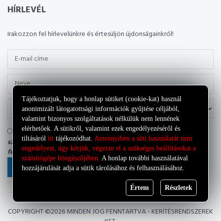
HÍRLEVÉL
Irakozzon fel hírlevelünkre és értesüljön újdonságainkról!
Tájékoztatjuk, hogy a honlap sütiket (cookie-kat) használ
anonimizált látogatottsági információk gyűjtése céljából,
valamint bizonyos szolgáltatások nélkülük nem lennének
elérhetőek. A sütikről, valamint ezek engedélyezéséről és
Tudomásul veszem, hogy az adatkezelő a most megadott
tiltásáról
itt
tájékozódhat.
Amennyiben a süti használatát nem
személyes adataimat a saját
Adatkezelési tájékoztatójának
engedélyezi, úgy kérjük, végezze el a szükséges beállításokat a
feltételei szerint kezelheti.
számítógépe böngészőjében.
A honlap további használatával
FELIRATKOZÁS
hozzájárulását adja a sütik tárolásához és felhasználásához.
Értem
Részletek
COPYRIGHT ©
2026 MINDEN JOG FENNTARTVA - KERÍTÉSRENDSZEREK