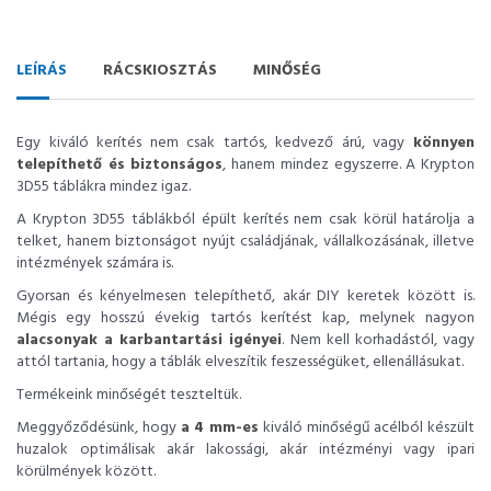
LEÍRÁS
RÁCSKIOSZTÁS
MINŐSÉG
Egy kiváló kerítés nem csak tartós, kedvező árú, vagy
könnyen
telepíthető és biztonságos
, hanem mindez egyszerre. A Krypton
3D55 táblákra mindez igaz.
A Krypton 3D55 táblákból épült kerítés nem csak körül határolja a
telket, hanem biztonságot nyújt családjának, vállalkozásának, illetve
intézmények számára is.
Gyorsan és kényelmesen telepíthető, akár DIY keretek között is.
Mégis egy hosszú évekig tartós kerítést kap, melynek nagyon
alacsonyak a karbantartási igényei
. Nem kell korhadástól, vagy
attól tartania, hogy a táblák elveszítik feszességüket, ellenállásukat.
Termékeink minőségét teszteltük.
Meggyőződésünk, hogy
a 4 mm-es
kiváló minőségű acélból készült
huzalok optimálisak akár lakossági, akár intézményi vagy ipari
körülmények között.