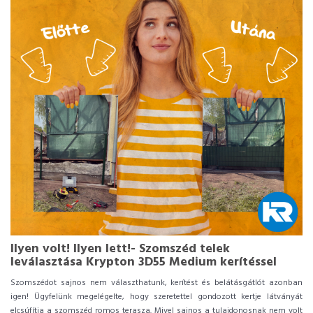
Ilyen volt! Ilyen lett!- Szomszéd telek
leválasztása Krypton 3D55 Medium kerítéssel
Szomszédot sajnos nem választhatunk, kerítést és belátásgátlót azonban
igen!
Ügyfelünk megelégelte, hogy szeretettel gondozott kertje látványát
elcsúfítja a szomszéd romos terasza. Mivel sajnos a tulajdonosnak nem volt