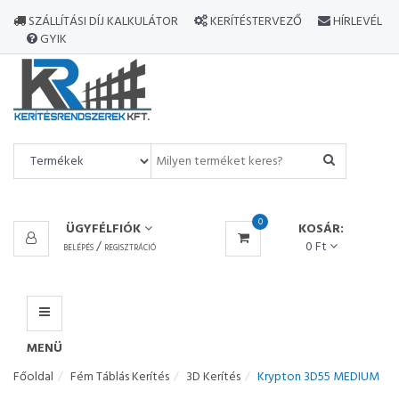
MINDEN
SZÁLLÍTÁSI DÍJ KALKULÁTOR
KERÍTÉSTERVEZŐ
HÍRLEVÉL
TERMÉK
GYIK
MENÜ
0
ÜGYFÉLFIÓK
KOSÁR:
/
0 Ft
BELÉPÉS
REGISZTRÁCIÓ
MENÜ
Főoldal
Fém Táblás Kerítés
3D Kerítés
Krypton 3D55 MEDIUM