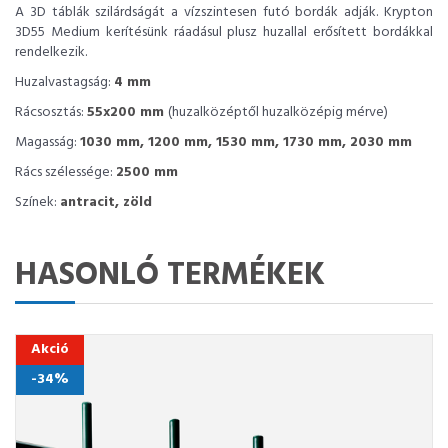
A 3D táblák szilárdságát a vízszintesen futó bordák adják. Krypton
3D55 Medium kerítésünk ráadásul plusz huzallal erősített bordákkal
rendelkezik.
Huzalvastagság:
4 mm
Rácsosztás:
55x200 mm
(huzalközéptől huzalközépig mérve)
Magasság:
1030 mm, 1200 mm, 1530 mm, 1730 mm, 2030 mm
Rács szélessége:
2500 mm
Színek:
antracit, zöld
HASONLÓ TERMÉKEK
Akció
-34%