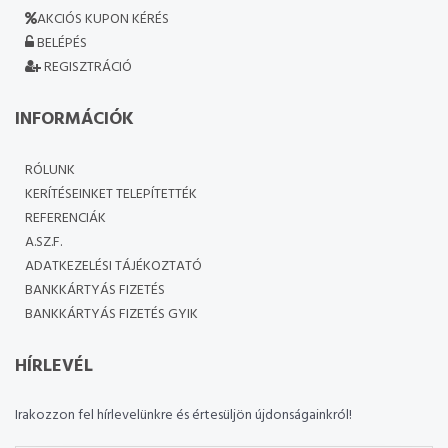
AKCIÓS KUPON KÉRÉS
BELÉPÉS
REGISZTRÁCIÓ
INFORMÁCIÓK
RÓLUNK
KERÍTÉSEINKET TELEPÍTETTÉK
REFERENCIÁK
A.SZ.F.
ADATKEZELÉSI TÁJÉKOZTATÓ
BANKKÁRTYÁS FIZETÉS
BANKKÁRTYÁS FIZETÉS GYIK
HÍRLEVÉL
Irakozzon fel hírlevelünkre és értesüljön újdonságainkról!