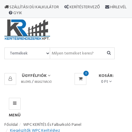
MINDEN
SZÁLLÍTÁSI DÍJ KALKULÁTOR
KERÍTÉSTERVEZŐ
HÍRLEVÉL
TERMÉK
GYIK
MENÜ
0
ÜGYFÉLFIÓK
KOSÁR:
/
0 Ft
BELÉPÉS
REGISZTRÁCIÓ
MENÜ
Főoldal
WPC KERÍTÉS És Falburkoló Panel
Kiegészítők WPC Kerítéshez