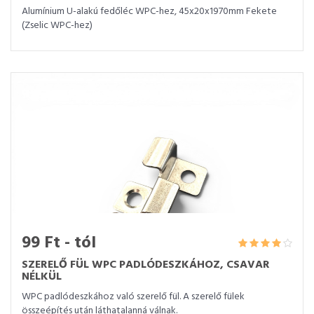
Alumínium U-alakú fedőléc WPC-hez, 45x20x1970mm Fekete
(Zselic WPC-hez)
99 Ft - tól
SZERELŐ FÜL WPC PADLÓDESZKÁHOZ, CSAVAR
NÉLKÜL
WPC padlódeszkához való szerelő fül. A szerelő fülek
összeépítés után láthatalanná válnak.