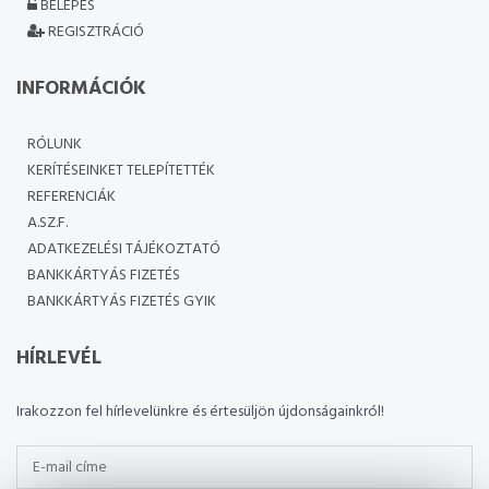
BELÉPÉS
REGISZTRÁCIÓ
INFORMÁCIÓK
RÓLUNK
KERÍTÉSEINKET TELEPÍTETTÉK
REFERENCIÁK
A.SZ.F.
ADATKEZELÉSI TÁJÉKOZTATÓ
BANKKÁRTYÁS FIZETÉS
BANKKÁRTYÁS FIZETÉS GYIK
HÍRLEVÉL
Irakozzon fel hírlevelünkre és értesüljön újdonságainkról!