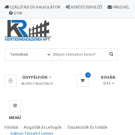
MINDEN
SZÁLLÍTÁSI DÍJ KALKULÁTOR
KERÍTÉSTERVEZŐ
HÍRLEVÉL
TERMÉK
GYIK
MENÜ
0
ÜGYFÉLFIÓK
KOSÁR:
/
0 Ft
BELÉPÉS
REGISZTRÁCIÓ
MENÜ
Főoldal
Rögzítők És Lefogók
Összekötők És Toldók
Gabion Távtartó Lemez