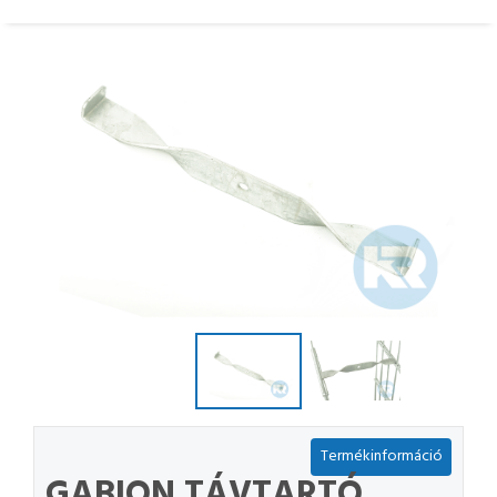
Termékinformáció
GABION TÁVTARTÓ