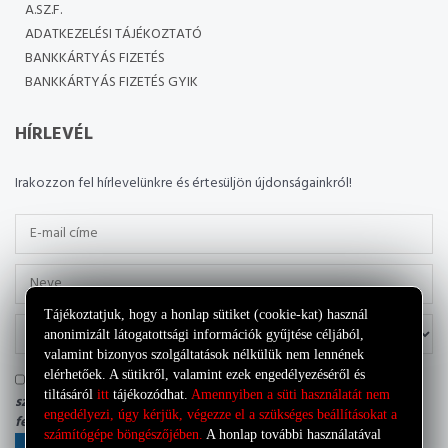
A.SZ.F.
ADATKEZELÉSI TÁJÉKOZTATÓ
BANKKÁRTYÁS FIZETÉS
BANKKÁRTYÁS FIZETÉS GYIK
HÍRLEVÉL
Irakozzon fel hírlevelünkre és értesüljön újdonságainkról!
Tájékoztatjuk, hogy a honlap sütiket (cookie-kat) használ
anonimizált látogatottsági információk gyűjtése céljából,
valamint bizonyos szolgáltatások nélkülük nem lennének
elérhetőek. A sütikről, valamint ezek engedélyezéséről és
Tudomásul veszem, hogy az adatkezelő a most megadott
tiltásáról
itt
tájékozódhat.
Amennyiben a süti használatát nem
személyes adataimat a saját
Adatkezelési tájékoztatójának
engedélyezi, úgy kérjük, végezze el a szükséges beállításokat a
feltételei szerint kezelheti.
számítógépe böngészőjében.
A honlap további használatával