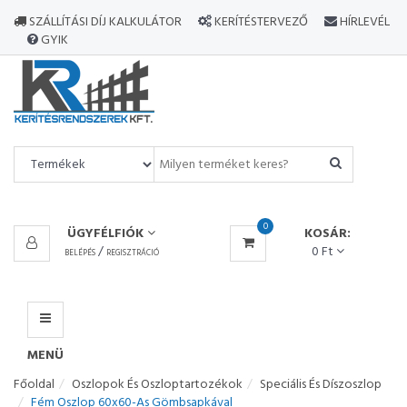
MINDEN
SZÁLLÍTÁSI DÍJ KALKULÁTOR
KERÍTÉSTERVEZŐ
HÍRLEVÉL
TERMÉK
GYIK
MENÜ
0
ÜGYFÉLFIÓK
KOSÁR:
/
0 Ft
BELÉPÉS
REGISZTRÁCIÓ
MENÜ
Főoldal
Oszlopok És Oszloptartozékok
Speciális És Díszoszlop
Fém Oszlop 60x60-As Gömbsapkával