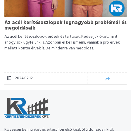
Az acél kerítésoszlopok legnagyobb problémái és
megoldásaik
Az acél kerítésoszlopok erősek és tartósak. Kedveljük őket, mint
ahogy sok ügyfelünk is. Azonban el kell ismerni, vannak a pro érvek
mellett kontra érvek is. De mindenre van megoldás.
2024.02.12
Kövessen bennünket és értesüljön első kézből újdonságainkról,