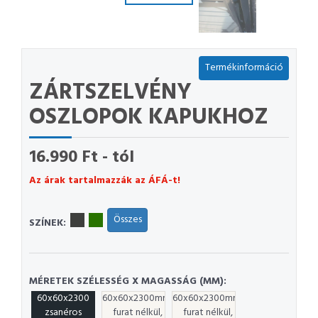
Termékinformáció
ZÁRTSZELVÉNY
OSZLOPOK KAPUKHOZ
16.990 Ft - tól
Az árak tartalmazzák az ÁFÁ-t!
Összes
SZÍNEK:
MÉRETEK SZÉLESSÉG X MAGASSÁG (MM):
60x60x2300
60x60x2300mm,
60x60x2300mm,
zsanéros
furat nélkül,
furat nélkül,