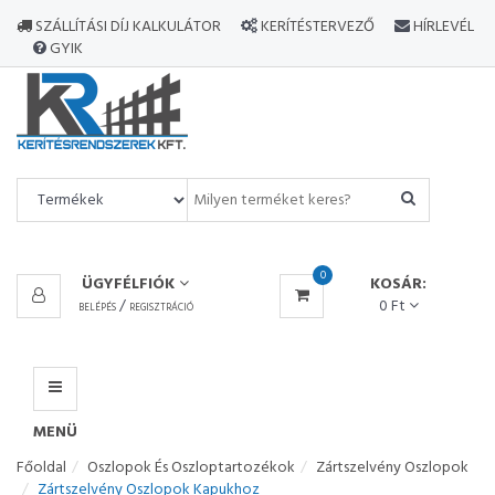
MINDEN
SZÁLLÍTÁSI DÍJ KALKULÁTOR
KERÍTÉSTERVEZŐ
HÍRLEVÉL
TERMÉK
GYIK
MENÜ
0
ÜGYFÉLFIÓK
KOSÁR:
/
0 Ft
BELÉPÉS
REGISZTRÁCIÓ
MENÜ
Főoldal
Oszlopok És Oszloptartozékok
Zártszelvény Oszlopok
Zártszelvény Oszlopok Kapukhoz