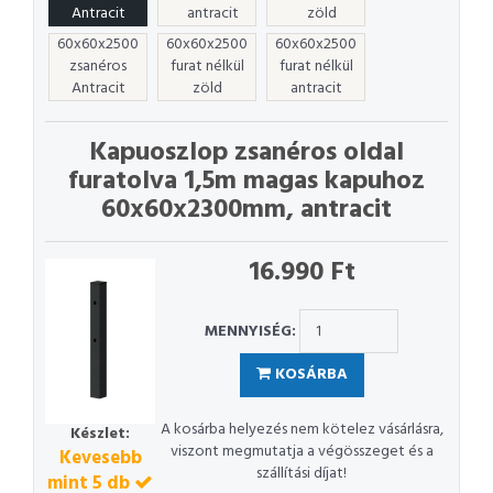
Antracit
antracit
zöld
60x60x2500
60x60x2500
60x60x2500
zsanéros
furat nélkül
furat nélkül
Antracit
zöld
antracit
Kapuoszlop zsanéros oldal
furatolva 1,5m magas kapuhoz
60x60x2300mm, antracit
16.990 Ft
MENNYISÉG:
KOSÁRBA
A kosárba helyezés nem kötelez vásárlásra,
Készlet:
viszont megmutatja a végösszeget és a
Kevesebb
szállítási díjat!
mint 5 db