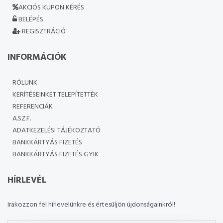
AKCIÓS KUPON KÉRÉS
BELÉPÉS
REGISZTRÁCIÓ
INFORMÁCIÓK
RÓLUNK
KERÍTÉSEINKET TELEPÍTETTÉK
REFERENCIÁK
A.SZ.F.
ADATKEZELÉSI TÁJÉKOZTATÓ
BANKKÁRTYÁS FIZETÉS
BANKKÁRTYÁS FIZETÉS GYIK
HÍRLEVÉL
Irakozzon fel hírlevelünkre és értesüljön újdonságainkról!