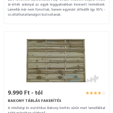
ár-érték aránnyal az egyik leggyakrabban keresett termékünk.
Lamellái már nem fonottak, hanem egymást átfedők így 95% -
os átláthatatlanságot biztosítanak.
9.990 Ft - tól
BAKONY TÁBLÁS FAKERÍTÉS
A minőségi és esztétikus Bakony kerítés sűrűn mart lamellákkal