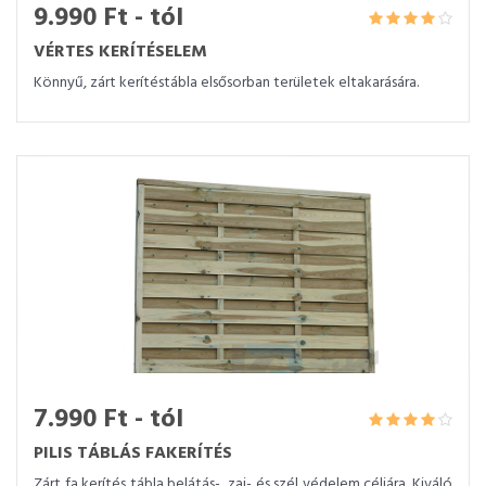
9.990 Ft - tól
VÉRTES KERÍTÉSELEM
Könnyű, zárt kerítéstábla elsősorban területek eltakarására.
7.990 Ft - tól
PILIS TÁBLÁS FAKERÍTÉS
Zárt fa kerítés tábla belátás-, zaj- és szél védelem céljára. Kiváló