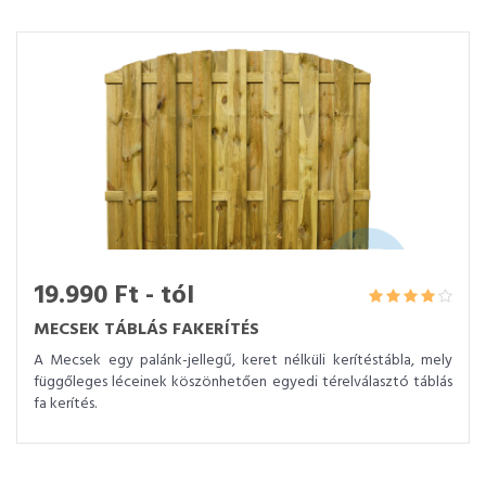
19.990 Ft - tól
MECSEK TÁBLÁS FAKERÍTÉS
A Mecsek egy palánk-jellegű, keret nélküli kerítéstábla, mely
függőleges léceinek köszönhetően egyedi térelválasztó táblás
fa kerítés.