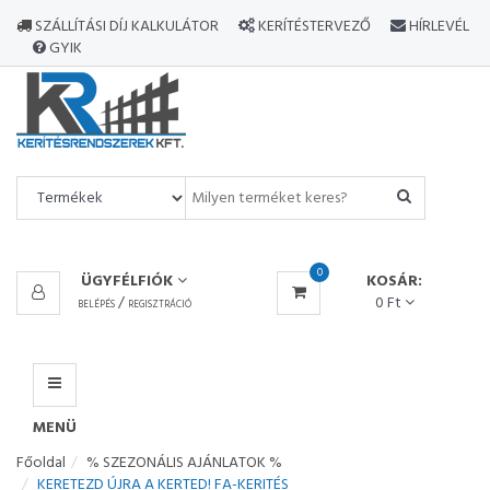
MINDEN
SZÁLLÍTÁSI DÍJ KALKULÁTOR
KERÍTÉSTERVEZŐ
HÍRLEVÉL
TERMÉK
GYIK
MENÜ
0
ÜGYFÉLFIÓK
KOSÁR:
/
0 Ft
BELÉPÉS
REGISZTRÁCIÓ
MENÜ
Főoldal
% SZEZONÁLIS AJÁNLATOK %
KERETEZD ÚJRA A KERTED! FA-KERITÉS