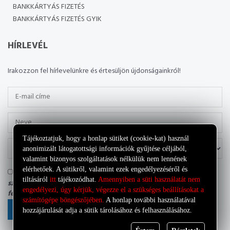
BANKKÁRTYÁS FIZETÉS
BANKKÁRTYÁS FIZETÉS GYIK
HÍRLEVÉL
Irakozzon fel hírlevelünkre és értesüljön újdonságainkról!
Tájékoztatjuk, hogy a honlap sütiket (cookie-kat) használ
anonimizált látogatottsági információk gyűjtése céljából,
valamint bizonyos szolgáltatások nélkülük nem lennének
elérhetőek. A sütikről, valamint ezek engedélyezéséről és
Tudomásul veszem, hogy az adatkezelő a most megadott
tiltásáról
itt
tájékozódhat.
Amennyiben a süti használatát nem
személyes adataimat a saját
Adatkezelési tájékoztatójának
engedélyezi, úgy kérjük, végezze el a szükséges beállításokat a
feltételei szerint kezelheti.
számítógépe böngészőjében.
A honlap további használatával
FELIRATKOZÁS
hozzájárulását adja a sütik tárolásához és felhasználásához.