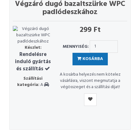
Végzáró dugó bazaltszürke WPC
padlódeszkához
299 Ft
MENNYISÉG:
Készlet:
Rendelésre
KOSÁRBA
induló gyártás
és szállítás
A kosárba helyezés nem kötelez
Szállítási
vásárlásra, viszont megmutatja a
kategória:
A
végösszeget és a szállítási díjat!