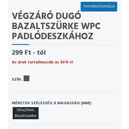
Termékinformáció
VÉGZÁRÓ DUGÓ
BAZALTSZÜRKE WPC
PADLÓDESZKÁHOZ
299 Ft - tól
Az árak tartalmazzák az ÁFÁ-t!
SZÍN:
MÉRETEK SZÉLESSÉG X MAGASSÁG (MM):
145x21mm,
Bazaltszürke