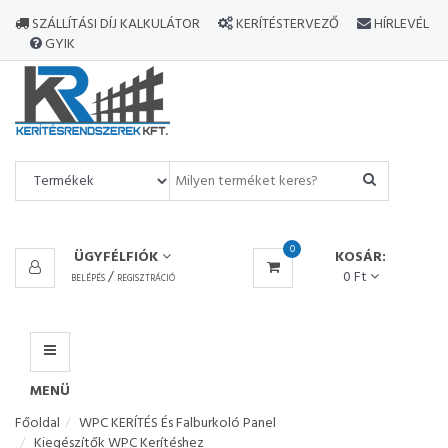
MINDEN
SZÁLLÍTÁSI DÍJ KALKULÁTOR
KERÍTÉSTERVEZŐ
HÍRLEVÉL
TERMÉK
GYIK
MENÜ
0
ÜGYFÉLFIÓK
KOSÁR:
/
0 Ft
BELÉPÉS
REGISZTRÁCIÓ
MENÜ
Főoldal
WPC KERÍTÉS És Falburkoló Panel
Kiegészítők WPC Kerítéshez