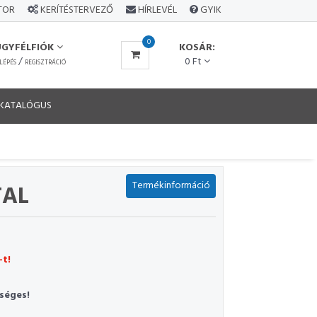
ÁTOR
KERÍTÉSTERVEZŐ
HÍRLEVÉL
GYIK
0
ÜGYFÉLFIÓK
KOSÁR:
/
0 Ft
LÉPÉS
REGISZTRÁCIÓ
KATALÓGUS
Termékinformáció
TAL
-t!
séges!