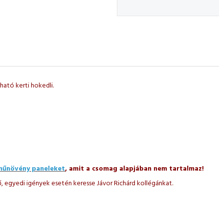
ató kerti hokedli.
műnövény paneleket
, amit a csomag alapjában nem tartalmaz!
 egyedi igények esetén keresse Jávor Richárd kollégánkat.