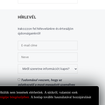
HÍRLEVÉL
Irakozzon fel hírlevelünkre és értesüljön
újdonságainkról!
Tudomásul veszem, hogy az
adatkezelő a most megadott személyes
adataimat a saját
Adatkezelési
nélkülük nem lennének elérhetőek. A sütikről, valamint ezek
tájékoztatójának
feltételei szerint
mítógépe böngészőjében.
A honlap további használatával hozzájárulását
kezelheti.