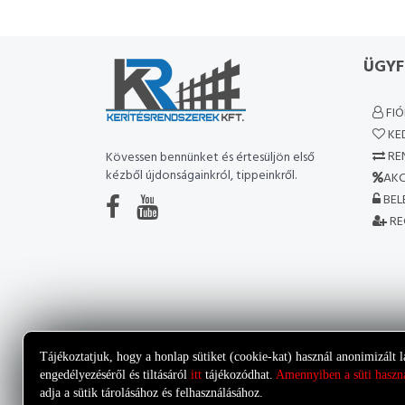
ÜGYF
FI
KE
RE
Kövessen bennünket és értesüljön első
kézből újdonságainkról, tippeinkről.
AKC
BEL
RE
Tájékoztatjuk, hogy a honlap sütiket (cookie-kat) használ anonimizált l
engedélyezéséről és tiltásáról
itt
tájékozódhat.
Amennyiben a süti haszná
adja a sütik tárolásához és felhasználásához.