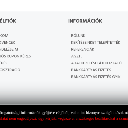
ÉLFIÓK
INFORMÁCIÓK
ÓKOM
RÓLUNK
DVENCEK
KERÍTÉSEINKET TELEPÍTETTÉK
NDELÉSEIM
REFERENCIÁK
IÓS KUPON KÉRÉS
A.SZ.F.
ÉPÉS
ADATKEZELÉSI TÁJÉKOZTATÓ
GISZTRÁCIÓ
BANKKÁRTYÁS FIZETÉS
BANKKÁRTYÁS FIZETÉS GYIK
átogatottsági információk gyűjtése céljából, valamint bizonyos szolgáltatások 
latát nem engedélyezi, úgy kérjük, végezze el a szükséges beállításokat a szá