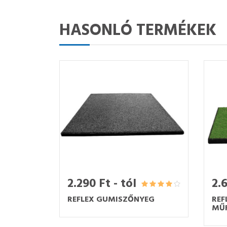
HASONLÓ TERMÉKEK
2.290 Ft - tól
2.6
REFLEX GUMISZŐNYEG
REF
MŰF