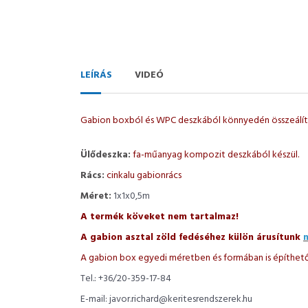
LEÍRÁS
VIDEÓ
Gabion boxból és WPC deszkából könnyedén összeálíth
Ülődeszka:
fa-műanyag kompozit deszkából készül.
Rács:
cinkalu gabionrács
Méret:
1x1x0,5m
A termék köveket nem tartalmaz!
A gabion asztal zöld fedéséhez külön árusítunk
A gabion box egyedi méretben és formában is építhető,
Tel.: +36/20-359-17-84
E-mail: javor.richard@keritesrendszerek.hu