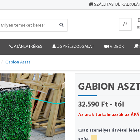
SZÁLLÍTÁSI DÍJ KALKUL
BE
AJÁNLATKÉRÉS
ÜGYFÉLSZOLGÁLAT
VIDEÓK
Gabion Asztal
GABION ASZ
32.590 Ft - tól
Az árak tartalmazzák az ÁFÁ
Csak személyes átvétel lehet
SZÍN: