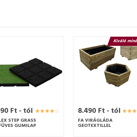
Kiváló min
90 Ft - tól
8.490 Ft - tól
LEX STEP GRASS
FA VIRÁGLÁDA
ÜVES GUMILAP
GEOTEXTILLEL